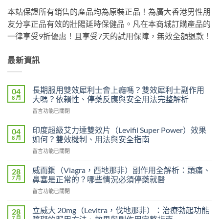
本站保證所有銷售的產品均為原裝正品！為廣大香港男性朋
友分享正品有效的壯陽延時保健品。凡在本商城訂購產品的
一律享受9折優惠！且享受7天的試用保障，無效全額退款！
最新資訊
長期服用雙效犀利士會上癮嗎？雙效犀利士副作用
04
8 月
大嗎？依賴性、停藥反應與安全用法完整解析
在
留言功能已關閉
〈長
期
印度超級艾力達雙效片（Levifil Super Power）效果
04
服
8 月
如何？雙效機制、用法與安全指南
用
在
留言功能已關閉
雙
〈印
效
度
犀
威而鋼（Viagra，西地那非）副作用全解析：頭痛、
28
超
利
7 月
鼻塞是正常的？哪些情況必須停藥就醫
級
士
在
留言功能已關閉
艾
會
〈威
力
上
而
達
立威大 20mg（Levitra，伐地那非）：治療勃起功能
28
癮
鋼
雙
7 月
嗎？