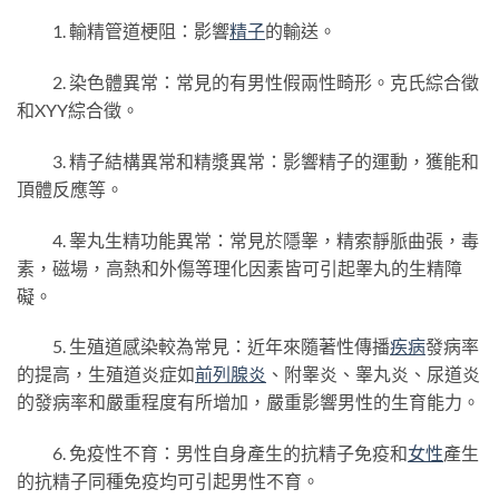
1. 輸精管道梗阻：影響
精子
的輸送。
2. 染色體異常：常見的有男性假兩性畸形。克氏綜合徵
和XYY綜合徵。
3. 精子結構異常和精漿異常：影響精子的運動，獲能和
頂體反應等。
4. 睾丸生精功能異常：常見於隱睾，精索靜脈曲張，毒
素，磁場，高熱和外傷等理化因素皆可引起睾丸的生精障
礙。
5. 生殖道感染較為常見：近年來隨著性傳播
疾病
發病率
的提高，生殖道炎症如
前列腺炎
、附睾炎、睾丸炎、尿道炎
的發病率和嚴重程度有所增加，嚴重影響男性的生育能力。
6. 免疫性不育：男性自身產生的抗精子免疫和
女性
產生
的抗精子同種免疫均可引起男性不育。