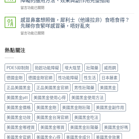
障礙的服用方法、效果與副作用完整指南
（Viagra，
效
雙
在
留言功能已關閉
西
片
效
〈立
地
（Levifil
犀
威
那
感冒鼻塞想照做，犀利士（他達拉非）食唔食得？
01
Super
利
大
非）
7 月
先睇你食緊咩感冒藥，唔好亂夾
Power）
士
20mg（Levitra，
副
效
副
在
留言功能已關閉
伐
作
果
作
〈感
地
用
如
用
冒
那
全
何？
大
鼻
熱點關注
非）：
解
雙
嗎？
塞
治
析：
效
依
想
療
頭
機
賴
照
勃
痛、
PDE5抑制劑
勃起功能障礙
增大陰莖
壯陽藥
威而鋼
制、
性、
做，
起
鼻
用
停
犀
功
塞
德國金剛
德國金剛官網
性功能障礙
性生活
日本藤素
法
藥
利
能
是
與
反
士
障
正品美國黑金
正品美國黑金官網
男性壯陽藥
美國黑金
正
安
應
（他
礙
常
全
與
達
美國黑金ptt
美國黑金使用心得
美國黑金使用方法
的
的？
指
安
拉
服
哪
南〉
全
非）
美國黑金價格
美國黑金剛
美國黑金剛壯陽
美國黑金副作用
用
些
中
用
食
方
情
法
美國黑金功效
美國黑金台灣官網
美國黑金吃法
唔
法、
況
完
食
效
必
整
美國黑金哪裡買
美國黑金哪買
美國黑金壯陽藥
美國黑金好嗎
得？
果
須
解
先
與
停
美國黑金官網
美國黑金心得
美國黑金成分
美國黑金效果
析〉
睇