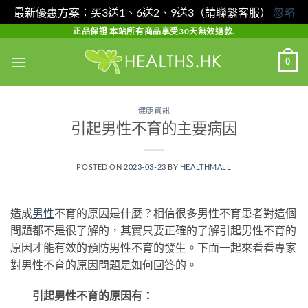
最新優惠方案：买3送1、6送2、9送3（請聯繫客服）
忽略
Skip
正品保證 本站所有商品享受30天無效退款.
to
0
content
健康資訊
引起男性不育的主要病因
POSTED ON
2023-03-23
BY
HEALTHMALL
造成
男性
不育的原因是什麼？相信很多男性不育患者對這個
問題都不是很了解的，其實只要正確的了解引起男性不育的
原因才能有效的預防男性不育的發生。下面一起來看看專家
對男性不育的原因問題是如何回答的。
引起男性不育的原因有：