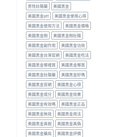
效
食
就
男性壯陽藥
美國黑金
果
唔
醫〉
與
食
中
美國黑金ptt
美國黑金使用心得
副
得？
作
先
美國黑金使用方法
美國黑金價格
用
睇
完
你
美國黑金剛
美國黑金剛壯陽
整
食
指
緊
美國黑金副作用
美國黑金功效
南〉
咩
中
感
美國黑金台灣官網
美國黑金吃法
冒
藥，
美國黑金哪裡買
美國黑金哪買
唔
好
美國黑金壯陽藥
美國黑金好嗎
亂
美國黑金官網
美國黑金心得
夾〉
中
美國黑金成分
美國黑金效果
美國黑金有效嗎
美國黑金正品
美國黑金無效
美國黑金用法
美國黑金真假
美國黑金真偽
美國黑金藥局
美國黑金評價