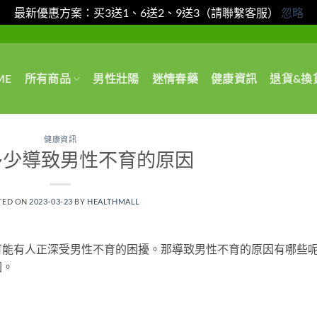
最新優惠方案：买3送1、6送2、9送3（請聯繫客服）
忽略
ME
所有商品
男性壯陽
迷情春藥
健康資訊
退貨&換
健康資訊
多少導致男性不育的原因
TED ON
2023-03-23
BY
HEALTHMALL
可能有人正深受男性不育的困擾。那導致男性不育的原因有哪些
因。