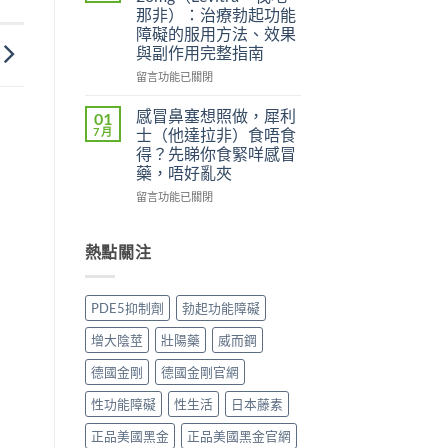
士
（Levifil
（Viagra，
那非）：治療勃起功能
副
Super
西
障礙的服用方法、效果
作
Power）
地
與副作用完整指南
用
效
那
大
果
非）
在
留言功能已關閉
嗎？
如
副
〈立
依
何？
作
威
感冒鼻塞想照做，犀利
01
賴
雙
用
大
7 月
士（他達拉非）食唔食
性、
效
全
20mg（Levitra，
得？先睇你食緊咩感冒
停
機
解
伐
藥，唔好亂夾
藥
制、
析：
地
反
用
頭
那
在
留言功能已關閉
應
法
痛、
非）：
〈感
與
與
鼻
治
冒
安
安
塞
療
鼻
熱點關注
全
全
是
勃
塞
用
指
正
起
想
法
南〉
常
功
照
PDE5抑制劑
勃起功能障礙
完
中
的？
能
做，
整
哪
障
犀
增大陰莖
壯陽藥
威而鋼
解
些
礙
利
析〉
情
的
士
德國金剛
德國金剛官網
中
況
服
（他
必
用
達
性功能障礙
性生活
日本藤素
須
方
拉
停
法、
非）
正品美國黑金
正品美國黑金官網
藥