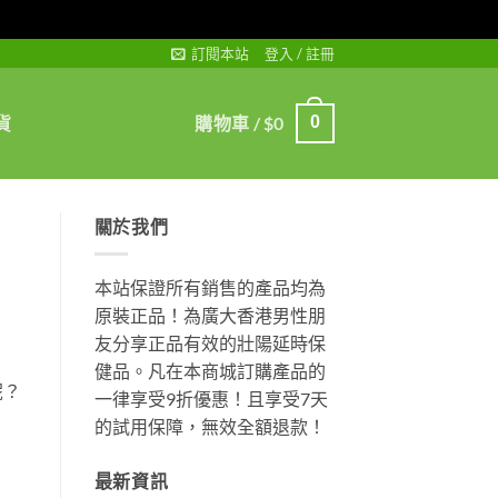
訂閱本站
登入 / 註冊
貨
購物車 /
$
0
0
關於我們
本站保證所有銷售的產品均為
原裝正品！為廣大香港男性朋
友分享正品有效的壯陽延時保
健品。凡在本商城訂購產品的
呢？
一律享受9折優惠！且享受7天
的試用保障，無效全額退款！
最新資訊