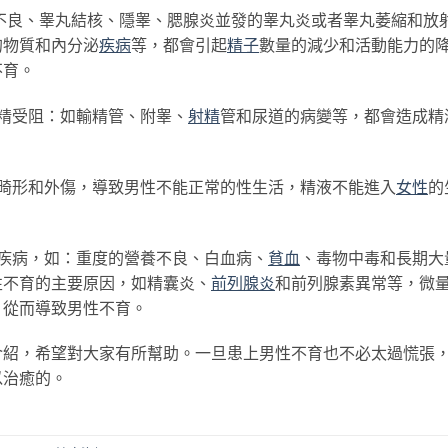
良、睾丸結核、隱睾、腮腺炎並發的睾丸炎或者睾丸萎縮和放
的物質和內分泌
疾病
等，都會引起
精子
數量的減少和活動能力的
不育。
精受阻：如輸精管、附睾、
射精
管和尿道的病變等，都會造成精
畸形和外傷，導致男性不能正常的性生活，精液不能進入
女性
的
疾病，如：重度的營養不良、白血病、
貧血
、毒物中毒和長期大
性不育的主要原因，如精囊炎、
前列腺炎
和前列腺素異常等，微
，從而導致男性不育。
，希望對大家有所幫助。一旦患上男性不育也不必太過慌張
以治癒的。