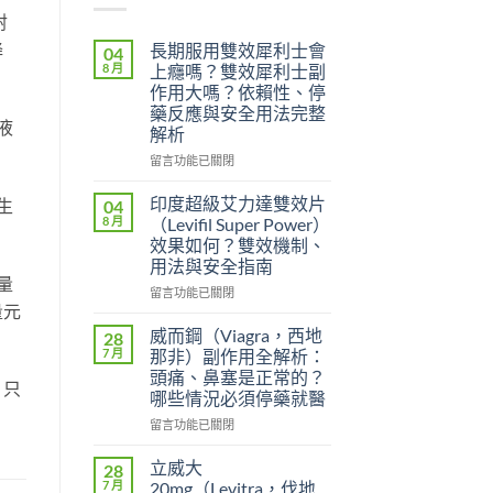
射
降
長期服用雙效犀利士會
04
8 月
上癮嗎？雙效犀利士副
作用大嗎？依賴性、停
藥反應與安全用法完整
液
解析
在
留言功能已關閉
〈長
期
印度超級艾力達雙效片
生
04
服
8 月
（Levifil Super Power）
用
效果如何？雙效機制、
雙
用法與安全指南
效
量
犀
在
留言功能已關閉
量元
利
〈印
士
度
威而鋼（Viagra，西地
28
會
超
7 月
那非）副作用全解析：
上
級
頭痛、鼻塞是正常的？
癮
艾
，只
哪些情況必須停藥就醫
嗎？
力
雙
達
在
留言功能已關閉
效
雙
〈威
犀
效
而
立威大
28
利
片
鋼
7 月
20mg（Levitra，伐地