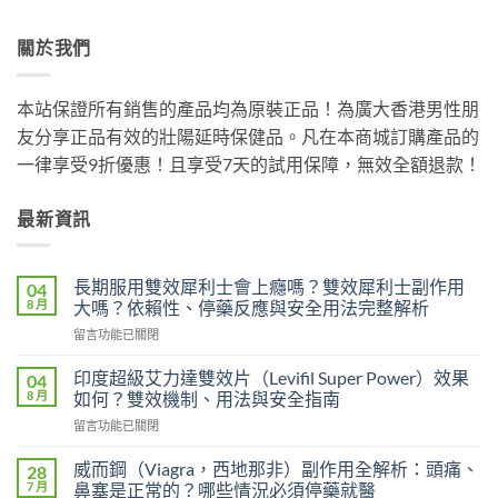
關於我們
本站保證所有銷售的產品均為原裝正品！為廣大香港男性朋
友分享正品有效的壯陽延時保健品。凡在本商城訂購產品的
一律享受9折優惠！且享受7天的試用保障，無效全額退款！
最新資訊
長期服用雙效犀利士會上癮嗎？雙效犀利士副作用
04
8 月
大嗎？依賴性、停藥反應與安全用法完整解析
在
留言功能已關閉
〈長
期
印度超級艾力達雙效片（Levifil Super Power）效果
04
服
8 月
如何？雙效機制、用法與安全指南
用
在
留言功能已關閉
雙
〈印
效
度
犀
威而鋼（Viagra，西地那非）副作用全解析：頭痛、
28
超
利
7 月
鼻塞是正常的？哪些情況必須停藥就醫