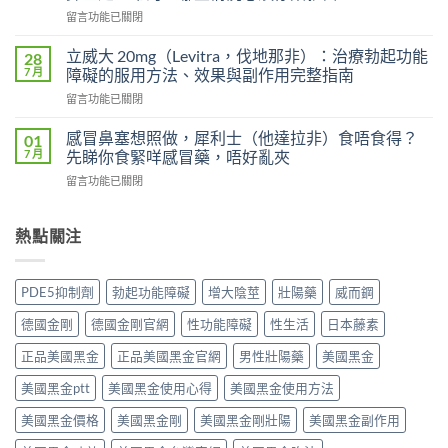
級
士
在
留言功能已關閉
艾
會
〈威
力
上
而
達
立威大 20mg（Levitra，伐地那非）：治療勃起功能
28
癮
鋼
雙
7 月
障礙的服用方法、效果與副作用完整指南
嗎？
（Viagra，
效
雙
在
留言功能已關閉
西
片
效
〈立
地
（Levifil
犀
威
那
感冒鼻塞想照做，犀利士（他達拉非）食唔食得？
01
Super
利
大
非）
7 月
先睇你食緊咩感冒藥，唔好亂夾
Power）
士
20mg（Levitra，
副
效
副
在
留言功能已關閉
伐
作
果
作
〈感
地
用
如
用
冒
那
全
何？
大
鼻
熱點關注
非）：
解
雙
嗎？
塞
治
析：
效
依
想
療
頭
機
賴
照
勃
痛、
PDE5抑制劑
勃起功能障礙
增大陰莖
壯陽藥
威而鋼
制、
性、
做，
起
鼻
用
停
犀
功
塞
德國金剛
德國金剛官網
性功能障礙
性生活
日本藤素
法
藥
利
能
是
與
反
士
障
正品美國黑金
正品美國黑金官網
男性壯陽藥
美國黑金
正
安
應
（他
礙
常
全
與
達
美國黑金ptt
美國黑金使用心得
美國黑金使用方法
的
的？
指
安
拉
服
哪
南〉
全
非）
美國黑金價格
美國黑金剛
美國黑金剛壯陽
美國黑金副作用
用
些
中
用
食
方
情
法