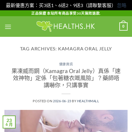
最新優惠方案：买3送1、6送2、9送3（請聯繫客服）
忽略
Skip
正品保證 本站所有商品享受30天無效退款.
to
0
content
TAG ARCHIVES:
KAMAGRA ORAL JELLY
健康資訊
果凍威而鋼（Kamagra Oral Jelly）真係「速
效神物」定係「包著糖衣嘅風險」？藥師唔
講嚇你，只講事實
POSTED ON
2026-06-23
BY
HEALTHMALL
23
6 月