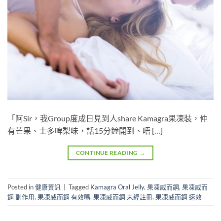
「阿Sir，我Group度成日見到人share Kamagra果凍裝，仲
有芒果、士多啤梨味，話15分鐘開到、唔 […]
CONTINUE READING
→
Posted in
健康資訊
|
Tagged
Kamagra Oral Jelly
,
果凍威而鋼
,
果凍威而
鋼 副作用
,
果凍威而鋼 有效嗎
,
果凍威而鋼 未經註冊
,
果凍威而鋼 速效