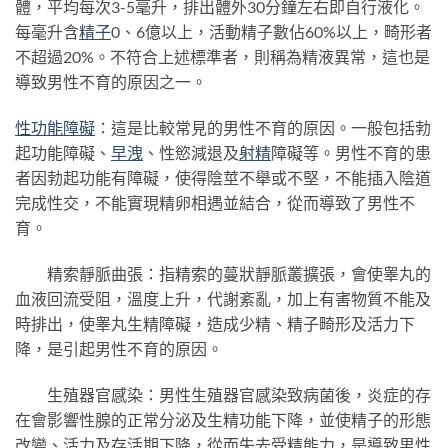
體，平均每次3-5毫升，排出體外30分鐘左右即自行液化。
每毫升含
精子
0、6億以上，活動精子數佔60%以上，畸形者
不超過20%。不符合上述標準者，則稱為精液異常，這也是
導致男性不育的原因之一。
性功能障礙
：這是比較常見的男性不育的原因。一般包括勃
起功能障礙、
早洩
、性慾減退及
射精
障礙等。男性不育的患
者因勃起功能有障礙，使得陰莖不舉或不堅，不能插入陰道
完成性交，不能實現精卵相遇並結合，從而導致了男性不
育。
精索靜脈曲張：指精索的蔓狀靜脈叢擴張，會使睾丸的
血液回流受阻，溫度上升，代謝紊亂，加上有害物質不能及
時排出，使睾丸生精障礙，造成少精、精子畸形及活力下
降，是引起男性不育的原因。
生殖器官感染：男性生殖器官感染致病菌後，炎症的存
在會影響性腺的正常分泌及生精功能下降，並使精子的形態
改變、活力及存活期下降，從而失去受精能力，是導致男性