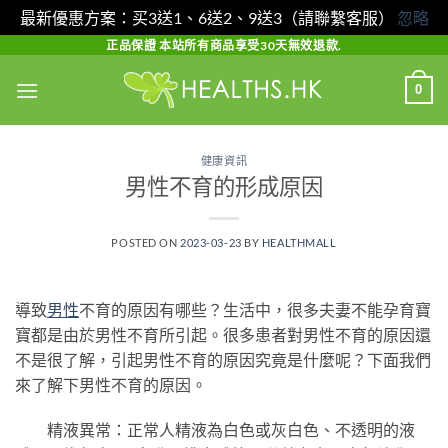
最新優惠方案：买3送1、6送2、9送3（請聯繫客服）
忽略
Skip
正品保證 本站所有商品享受30天無效退款.
to
0
content
健康資訊
男性不育的形成原因
POSTED ON
2023-03-23
BY
HEALTHMALL
導致
男性
不育的原因有哪些？生活中，很多夫妻不能孕育寶
寶都是由於男性不育所引起。很多患者對男性不育的原因還
不是很了解，引起男性不育的原因究竟是什麼呢？下面我們
來了解下男性不育的原因。
精液異常：正常人精液為白色或灰白色、不透明的液