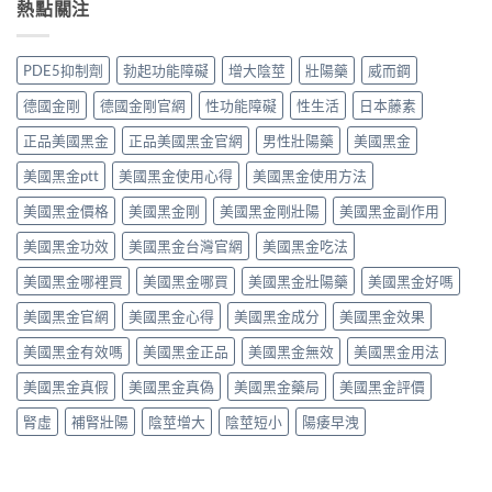
鼻
熱點關注
非）：
解
雙
嗎？
塞
治
析：
效
依
想
療
頭
機
賴
照
勃
痛、
PDE5抑制劑
勃起功能障礙
增大陰莖
壯陽藥
威而鋼
制、
性、
做，
起
鼻
用
停
犀
功
塞
德國金剛
德國金剛官網
性功能障礙
性生活
日本藤素
法
藥
利
能
是
與
反
士
障
正品美國黑金
正品美國黑金官網
男性壯陽藥
美國黑金
正
安
應
（他
礙
常
全
與
達
美國黑金ptt
美國黑金使用心得
美國黑金使用方法
的
的？
指
安
拉
服
哪
南〉
全
非）
美國黑金價格
美國黑金剛
美國黑金剛壯陽
美國黑金副作用
用
些
中
用
食
方
情
法
美國黑金功效
美國黑金台灣官網
美國黑金吃法
唔
法、
況
完
食
效
必
整
美國黑金哪裡買
美國黑金哪買
美國黑金壯陽藥
美國黑金好嗎
得？
果
須
解
先
與
停
美國黑金官網
美國黑金心得
美國黑金成分
美國黑金效果
析〉
睇
副
藥
中
你
作
就
美國黑金有效嗎
美國黑金正品
美國黑金無效
美國黑金用法
食
用
醫〉
緊
完
中
美國黑金真假
美國黑金真偽
美國黑金藥局
美國黑金評價
咩
整
感
指
腎虛
補腎壯陽
陰莖增大
陰莖短小
陽痿早洩
冒
南〉
藥，
中
唔
好