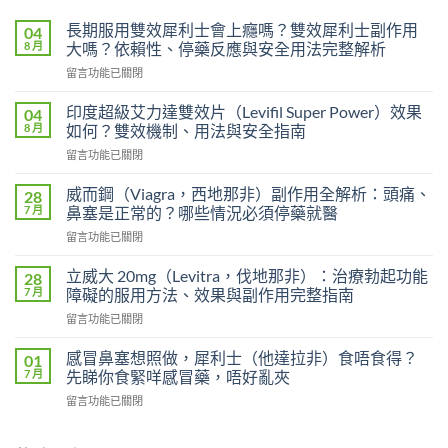
長期服用雙效犀利士會上癮嗎？雙效犀利士副作用
04
8 月
大嗎？依賴性、停藥反應與安全用法完整解析
在
留言功能已關閉
〈長
期
印度超級艾力達雙效片（Levifil Super Power）效果
04
服
8 月
如何？雙效機制、用法與安全指南
用
在
留言功能已關閉
雙
〈印
效
度
犀
威而鋼（Viagra，西地那非）副作用全解析：頭痛、
28
超
利
7 月
鼻塞是正常的？哪些情況必須停藥就醫
級
士
在
留言功能已關閉
艾
會
〈威
力
上
而
達
立威大 20mg（Levitra，伐地那非）：治療勃起功能
28
癮
鋼
雙
7 月
障礙的服用方法、效果與副作用完整指南
嗎？
（Viagra，
效
雙
在
留言功能已關閉
西
片
效
〈立
地
（Levifil
犀
威
那
感冒鼻塞想照做，犀利士（他達拉非）食唔食得？
01
Super
利
大
非）
7 月
先睇你食緊咩感冒藥，唔好亂夾
Power）
士
20mg（Levitra，
副
效
副
在
留言功能已關閉
伐
作
果
作
〈感
地
用
如
用
冒
那
全
何？
大