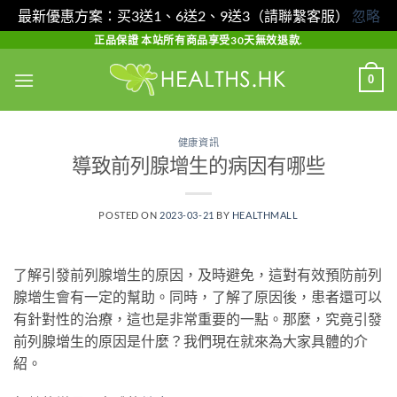
最新優惠方案：买3送1、6送2、9送3（請聯繫客服）
忽略
Skip
正品保證 本站所有商品享受30天無效退款.
to
0
content
健康資訊
導致前列腺增生的病因有哪些
POSTED ON
2023-03-21
BY
HEALTHMALL
了解引發前列腺增生的原因，及時避免，這對有效預防前列
腺增生會有一定的幫助。同時，了解了原因後，患者還可以
有針對性的治療，這也是非常重要的一點。那麼，究竟引發
前列腺增生的原因是什麼？我們現在就來為大家具體的介
紹。