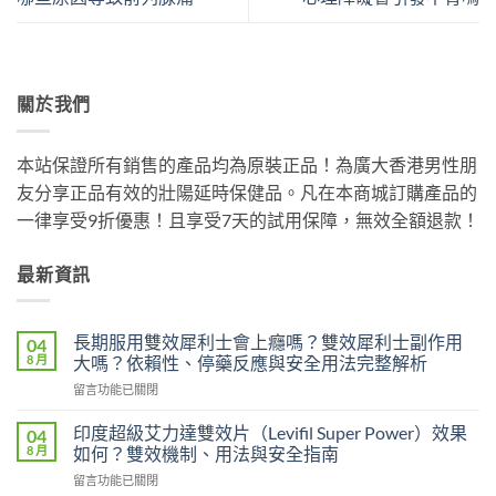
關於我們
本站保證所有銷售的產品均為原裝正品！為廣大香港男性朋
友分享正品有效的壯陽延時保健品。凡在本商城訂購產品的
一律享受9折優惠！且享受7天的試用保障，無效全額退款！
最新資訊
長期服用雙效犀利士會上癮嗎？雙效犀利士副作用
04
8 月
大嗎？依賴性、停藥反應與安全用法完整解析
在
留言功能已關閉
〈長
期
印度超級艾力達雙效片（Levifil Super Power）效果
04
服
8 月
如何？雙效機制、用法與安全指南
用
在
留言功能已關閉
雙