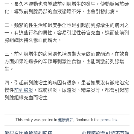
一、長久不運動也會導致前列腺增生的發生，使動脈易於硬
化，導致前列腺局部的血液循環不好，也會引發此病。
二、頻繁的性生活和過度手淫也是引起前列腺增生的病因之
一，有這些行為的男性，容易引起性器官充血，進而使前列
腺組織因持久鬱血而增大。
三、前列腺增生的病因還包括長期大量飲酒或酗酒，在飲食
方面如果吃過多的辛辣等刺激性食物，也能刺激前列腺增
生。
四、引起前列腺增生的病因有很多，患者如果沒有徹底治愈
慢性
前列腺炎
，或膀胱炎、尿道炎、精阜炎等，都會引起前
列腺組織充血而增生
This entry was posted in
健康資訊
. Bookmark the
permalink
.
哪些原因導致前列腺痛
心理障礙會引發不育嗎