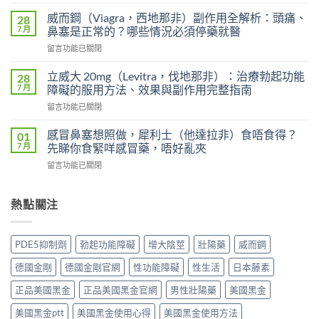
〈印
效
度
犀
威而鋼（Viagra，西地那非）副作用全解析：頭痛、
28
超
利
7 月
鼻塞是正常的？哪些情況必須停藥就醫
級
士
在
留言功能已關閉
艾
會
〈威
力
上
而
達
立威大 20mg（Levitra，伐地那非）：治療勃起功能
28
癮
鋼
雙
7 月
障礙的服用方法、效果與副作用完整指南
嗎？
（Viagra，
效
雙
在
留言功能已關閉
西
片
效
〈立
地
（Levifil
犀
威
那
感冒鼻塞想照做，犀利士（他達拉非）食唔食得？
01
Super
利
大
非）
7 月
先睇你食緊咩感冒藥，唔好亂夾
Power）
士
20mg（Levitra，
副
效
副
在
留言功能已關閉
伐
作
果
作
〈感
地
用
如
用
冒
那
全
何？
大
鼻
熱點關注
非）：
解
雙
嗎？
塞
治
析：
效
依
想
療
頭
機
賴
照
勃
痛、
PDE5抑制劑
勃起功能障礙
增大陰莖
壯陽藥
威而鋼
制、
性、
做，
起
鼻
用
停
犀
功
塞
德國金剛
德國金剛官網
性功能障礙
性生活
日本藤素
法
藥
利
能
是
與
反
士
障
正品美國黑金
正品美國黑金官網
男性壯陽藥
美國黑金
正
安
應
（他
礙
常
全
與
達
美國黑金ptt
美國黑金使用心得
美國黑金使用方法
的
的？
指
安