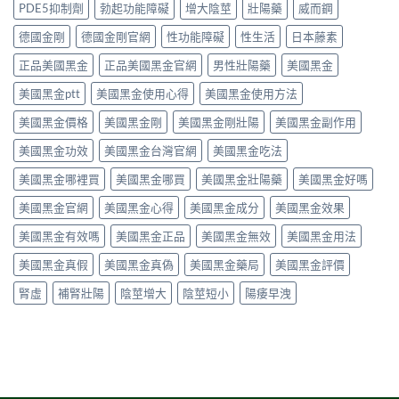
勃
痛、
PDE5抑制劑
勃起功能障礙
增大陰莖
壯陽藥
威而鋼
制、
性、
做，
起
鼻
用
停
犀
功
塞
德國金剛
德國金剛官網
性功能障礙
性生活
日本藤素
法
藥
利
能
是
與
反
士
障
正品美國黑金
正品美國黑金官網
男性壯陽藥
美國黑金
正
安
應
（他
礙
常
全
與
達
美國黑金ptt
美國黑金使用心得
美國黑金使用方法
的
的？
指
安
拉
服
哪
南〉
全
非）
美國黑金價格
美國黑金剛
美國黑金剛壯陽
美國黑金副作用
用
些
中
用
食
方
情
法
美國黑金功效
美國黑金台灣官網
美國黑金吃法
唔
法、
況
完
食
效
必
整
美國黑金哪裡買
美國黑金哪買
美國黑金壯陽藥
美國黑金好嗎
得？
果
須
解
先
與
停
美國黑金官網
美國黑金心得
美國黑金成分
美國黑金效果
析〉
睇
副
藥
中
你
作
就
美國黑金有效嗎
美國黑金正品
美國黑金無效
美國黑金用法
食
用
醫〉
緊
完
中
美國黑金真假
美國黑金真偽
美國黑金藥局
美國黑金評價
咩
整
感
指
腎虛
補腎壯陽
陰莖增大
陰莖短小
陽痿早洩
冒
南〉
藥，
中
唔
好
亂
夾〉
中