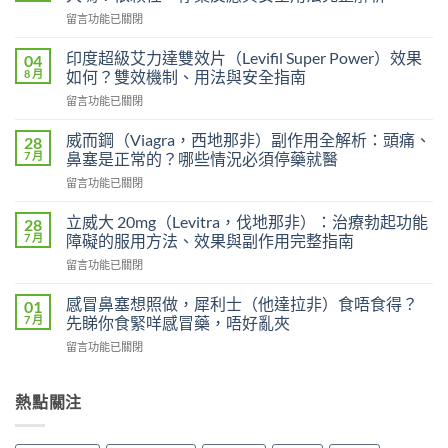
在
留言功能已關閉
〈長
期
印度超級艾力達雙效片（Levifil Super Power）效果
04
服
8 月
如何？雙效機制、用法與安全指南
用
在
留言功能已關閉
雙
〈印
效
度
犀
威而鋼（Viagra，西地那非）副作用全解析：頭痛、
28
超
利
7 月
鼻塞是正常的？哪些情況必須停藥就醫
級
士
在
留言功能已關閉
艾
會
〈威
力
上
而
達
立威大 20mg（Levitra，伐地那非）：治療勃起功能
28
癮
鋼
雙
7 月
障礙的服用方法、效果與副作用完整指南
嗎？
（Viagra，
效
雙
在
留言功能已關閉
西
片
效
〈立
地
（Levifil
犀
威
那
感冒鼻塞想照做，犀利士（他達拉非）食唔食得？
01
Super
利
大
非）
7 月
先睇你食緊咩感冒藥，唔好亂夾
Power）
士
20mg（Levitra，
副
效
副
在
留言功能已關閉
伐
作
果
作
〈感
地
用
如
用
冒
那
全
何？
大
鼻
熱點關注
非）：
解
雙
嗎？
塞
治
析：
效
依
想
療
頭
機
賴
照