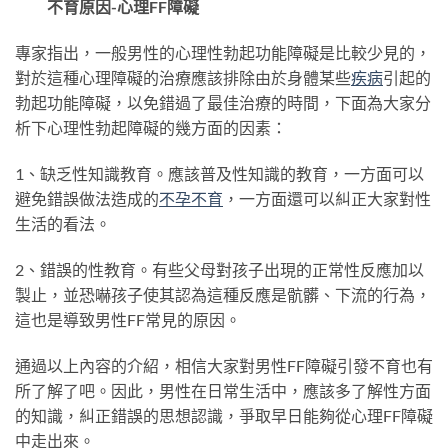
不育原因-心理FF障礙
專家指出，一般男性的心理性勃起功能障礙是比較少見的，
對於這種心理障礙的治療應該排除由於身體某些
疾病
引起的
勃起功能障礙，以免錯過了最佳治療的時間，下面為大家分
析下心理性勃起障礙的幾方面的因素：
1、缺乏性知識教育。應該普及性知識的教育，一方面可以
避免錯誤做法造成的
不孕不育
，一方面還可以糾正大家對性
生活的看法。
2、錯誤的性教育。有些父母對孩子出現的正常性反應加以
製止，並恐嚇孩子使其認為這種反應是骯髒、下流的行為，
這也是導致男性FF常見的原因。
通過以上內容的介紹，相信大家對男性FF障礙引發不育也有
所了解了吧。因此，男性在日常生活中，應該多了解性方面
的知識，糾正錯誤的思想認識，爭取早日能夠從心理FF障礙
中走出來。