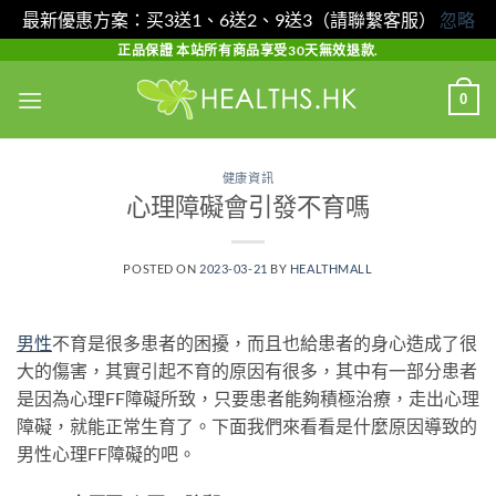
最新優惠方案：买3送1、6送2、9送3（請聯繫客服）
忽略
Skip
正品保證 本站所有商品享受30天無效退款.
to
0
content
健康資訊
心理障礙會引發不育嗎
POSTED ON
2023-03-21
BY
HEALTHMALL
男性
不育是很多患者的困擾，而且也給患者的身心造成了很
大的傷害，其實引起不育的原因有很多，其中有一部分患者
是因為心理FF障礙所致，只要患者能夠積極治療，走出心理
障礙，就能正常生育了。下面我們來看看是什麼原因導致的
男性心理FF障礙的吧。