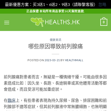
最新優惠方案：买3送1、6送2、9送3（請聯繫客服）
忽略
Skip
正品保證 本站所有商品享受30天無效退款.
to
0
content
健康資訊
哪些原因導致前列腺痛
POSTED ON
2023-03-21
BY
HEALTHMALL
前列腺痛對患者而言，無疑是一種情緒干擾。可能由很多因
素造成比如：因久坐、長跑、長途騎車或其他體育活動等都
會造成，而且受涼可能加重症狀。
在
臨床
上，有些患者表現為持久尿頻、尿急、排尿困難和前
列腺部不適等症狀，但其前列腺液中常無膿細胞，也無明顯