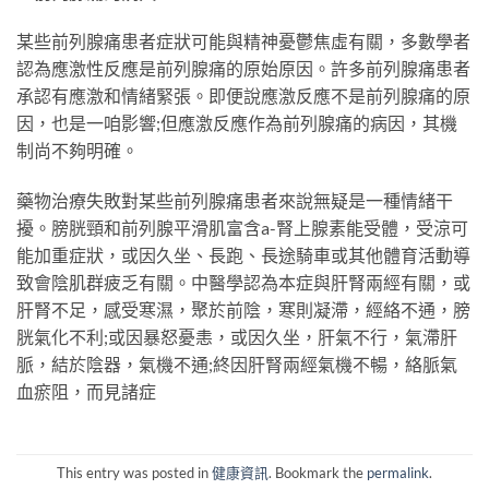
某些前列腺痛患者症狀可能與精神憂鬱焦虛有關，多數學者
認為應激性反應是前列腺痛的原始原因。許多前列腺痛患者
承認有應激和情緒緊張。即便說應激反應不是前列腺痛的原
因，也是一咱影響;但應激反應作為前列腺痛的病因，其機
制尚不夠明確。
藥物治療失敗對某些前列腺痛患者來說無疑是一種情緒干
擾。膀胱頸和前列腺平滑肌富含a-腎上腺素能受體，受涼可
能加重症狀，或因久坐、長跑、長途騎車或其他體育活動導
致會陰肌群疲乏有關。中醫學認為本症與肝腎兩經有關，或
肝腎不足，感受寒濕，聚於前陰，寒則凝滯，經絡不通，膀
胱氣化不利;或因暴怒憂恚，或因久坐，肝氣不行，氣滯肝
脈，結於陰器，氣機不通;終因肝腎兩經氣機不暢，絡脈氣
血瘀阻，而見諸症
This entry was posted in
健康資訊
. Bookmark the
permalink
.