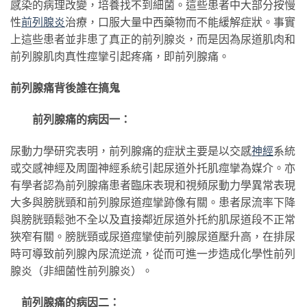
感染的病理改變，培養找不到細菌。這些患者中大部分按慢
性
前列腺炎
治療，口服大量中西藥物而不能緩解症狀。事實
上這些患者並非患了真正的前列腺炎，而是因為尿道肌肉和
前列腺肌肉真性痙攣引起疼痛，即前列腺痛。
前列腺痛背後誰在搞鬼
前列腺痛的病因一：
尿動力學研究表明，前列腺痛的症狀主要是以交感
神經
系統
或交感神經及周圍神經系統引起尿道外托肌痙攣為媒介。亦
有學者認為前列腺痛患者臨床表現和視頻尿動力學異常表現
大多與膀胱頸和前列腺尿道痙攣跡像有關。患者尿流率下降
與膀胱頸鬆弛不全以及直接鄰近尿道外托約肌尿道段不正常
狹窄有關。膀胱頸或尿道痙攣使前列腺尿道壓升高，在排尿
時可導致前列腺內尿流逆流，從而可進一步造成化學性前列
腺炎（非細菌性前列腺炎）。
前列腺痛的病因二：