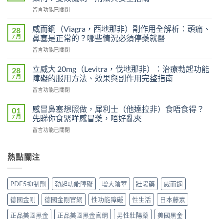
用
在
留言功能已關閉
雙
〈印
效
度
犀
威而鋼（Viagra，西地那非）副作用全解析：頭痛、
28
超
利
7 月
鼻塞是正常的？哪些情況必須停藥就醫
級
士
在
留言功能已關閉
艾
會
〈威
力
上
而
達
立威大 20mg（Levitra，伐地那非）：治療勃起功能
28
癮
鋼
雙
7 月
障礙的服用方法、效果與副作用完整指南
嗎？
（Viagra，
效
雙
在
留言功能已關閉
西
片
效
〈立
地
（Levifil
犀
威
那
感冒鼻塞想照做，犀利士（他達拉非）食唔食得？
01
Super
利
大
非）
7 月
先睇你食緊咩感冒藥，唔好亂夾
Power）
士
20mg（Levitra，
副
效
副
在
留言功能已關閉
伐
作
果
作
〈感
地
用
如
用
冒
那
全
何？
大
鼻
熱點關注
非）：
解
雙
嗎？
塞
治
析：
效
依
想
療
頭
機
賴
照
勃
痛、
PDE5抑制劑
勃起功能障礙
增大陰莖
壯陽藥
威而鋼
制、
性、
做，
起
鼻
用
停
犀
功
塞
德國金剛
德國金剛官網
性功能障礙
性生活
日本藤素
法
藥
利
能
是
與
反
士
障
正品美國黑金
正品美國黑金官網
男性壯陽藥
美國黑金
正
安
應