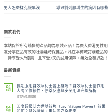
男人怎麼樣克服早洩
導致前列腺增生的病因有哪些
關於我們
本站保證所有銷售的產品均為原裝正品！為廣大香港男性朋
友分享正品有效的壯陽延時保健品。凡在本商城訂購產品的
一律享受9折優惠！且享受7天的試用保障，無效全額退款！
最新資訊
長期服用雙效犀利士會上癮嗎？雙效犀利士副作用
04
8 月
大嗎？依賴性、停藥反應與安全用法完整解析
在
留言功能已關閉
〈長
期
印度超級艾力達雙效片（Levifil Super Power）效果
04
服
8 月
如何？雙效機制、用法與安全指南