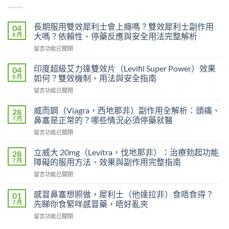
長期服用雙效犀利士會上癮嗎？雙效犀利士副作用
04
8 月
大嗎？依賴性、停藥反應與安全用法完整解析
在
留言功能已關閉
〈長
期
印度超級艾力達雙效片（Levifil Super Power）效果
04
服
8 月
如何？雙效機制、用法與安全指南
用
在
留言功能已關閉
雙
〈印
效
度
犀
威而鋼（Viagra，西地那非）副作用全解析：頭痛、
28
超
利
7 月
鼻塞是正常的？哪些情況必須停藥就醫
級
士
在
留言功能已關閉
艾
會
〈威
力
上
而
達
立威大 20mg（Levitra，伐地那非）：治療勃起功能
28
癮
鋼
雙
7 月
障礙的服用方法、效果與副作用完整指南
嗎？
（Viagra，
效
雙
在
留言功能已關閉
西
片
效
〈立
地
（Levifil
犀
威
那
感冒鼻塞想照做，犀利士（他達拉非）食唔食得？
01
Super
利
大
非）
7 月
先睇你食緊咩感冒藥，唔好亂夾
Power）
士
20mg（Levitra，
副
效
副
在
留言功能已關閉
伐
作
果
作
〈感
地
用
如