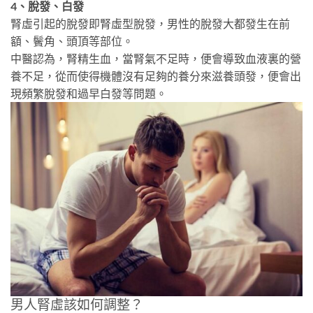
4、脫發、白發
腎虛引起的脫發即腎虛型脫發，男性的脫發大都發生在前
額、鬢角、頭頂等部位。
中醫認為，腎精生血，當腎氣不足時，便會導致血液裏的營
養不足，從而使得機體沒有足夠的養分來滋養頭發，便會出
現頻繁脫發和過早白發等問題。
男人腎虛該如何調整？