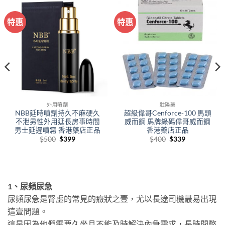
特惠
特惠
外用噴劑
壯陽藥
NBB延時噴劑持久不麻硬久
超級偉哥Cenforce-100 馬頭
不泄男性外用延長房事時間
威而鋼 馬牌綠碼偉哥威而鋼
男士延遲噴霧 香港藥店正品
香港藥店正品
Original
Current
Original
Current
$
500
$
399
$
400
$
339
price
price
price
price
was:
is:
was:
is:
$500.
$399.
$400.
$339.
1、尿頻尿急
尿頻尿急是腎虛的常見的癥狀之壹，尤以長途司機最易出現
這壹問題。
這是因為他們需要久坐且不能及時解決內急需求，長時間憋