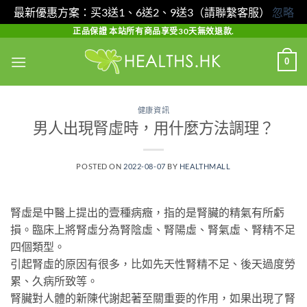
最新優惠方案：买3送1、6送2、9送3（請聯繫客服）
忽略
Skip
正品保證 本站所有商品享受30天無效退款.
to
0
content
健康資訊
男人出現腎虛時，用什麼方法調理？
POSTED ON
2022-08-07
BY
HEALTHMALL
腎虛是中醫上提出的壹種病癥，指的是腎臟的精氣有所虧
損。臨床上將腎虛分為腎陰虛、腎陽虛、腎氣虛、腎精不足
四個類型。
引起腎虛的原因有很多，比如先天性腎精不足、後天過度勞
累、久病所致等。
腎臟對人體的新陳代謝起著至關重要的作用，如果出現了腎