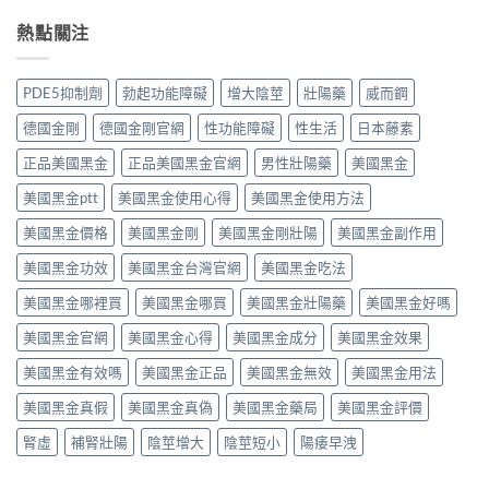
用
冒
那
全
何？
大
鼻
熱點關注
非）：
解
雙
嗎？
塞
治
析：
效
依
想
療
頭
機
賴
照
勃
痛、
PDE5抑制劑
勃起功能障礙
增大陰莖
壯陽藥
威而鋼
制、
性、
做，
起
鼻
用
停
犀
功
塞
德國金剛
德國金剛官網
性功能障礙
性生活
日本藤素
法
藥
利
能
是
與
反
士
障
正品美國黑金
正品美國黑金官網
男性壯陽藥
美國黑金
正
安
應
（他
礙
常
全
與
達
美國黑金ptt
美國黑金使用心得
美國黑金使用方法
的
的？
指
安
拉
服
哪
南〉
全
非）
美國黑金價格
美國黑金剛
美國黑金剛壯陽
美國黑金副作用
用
些
中
用
食
方
情
法
美國黑金功效
美國黑金台灣官網
美國黑金吃法
唔
法、
況
完
食
效
必
整
美國黑金哪裡買
美國黑金哪買
美國黑金壯陽藥
美國黑金好嗎
得？
果
須
解
先
與
停
美國黑金官網
美國黑金心得
美國黑金成分
美國黑金效果
析〉
睇
副
藥
中
你
作
就
美國黑金有效嗎
美國黑金正品
美國黑金無效
美國黑金用法
食
用
醫〉
緊
完
中
美國黑金真假
美國黑金真偽
美國黑金藥局
美國黑金評價
咩
整
感
指
腎虛
補腎壯陽
陰莖增大
陰莖短小
陽痿早洩
冒
南〉
藥，
中