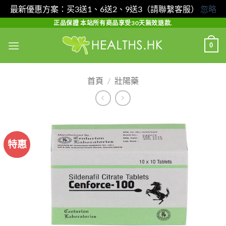
最新優惠方案：买3送1、6送2、9送3（請聯繫客服）
忽略
Skip
正品保證 本站所有商品享受30天無效退款.
to
0
content
首頁
/
壯陽藥
特惠