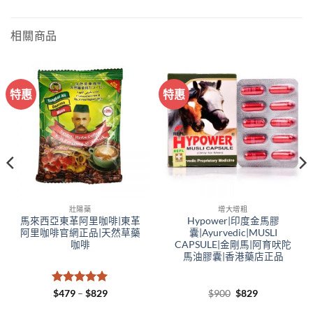
相關商品
特惠
特惠
壯陽藥
增大增粗
馬來西亞東革阿里咖啡|東革
Hypower|印度金馬膠
阿里咖啡官網正品|天然草藥
囊|Ayurvedic|MUSLI
咖啡
CAPSULE|金剛馬|阿育吠陀
馬油膠囊|香港藥店正品
評分
5
滿
Price
Original
Current
$
479
–
$
829
$
900
$
829
range:
price
price
分 5
$479
was:
is: