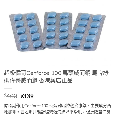
超級偉哥Cenforce-100 馬頭威而鋼 馬牌綠
碼偉哥威而鋼 香港藥店正品
Original
Current
400
339
$
$
price
price
偉哥副作用Cenforce 100mg是勃起障礙治療藥，主要成分西
was:
is:
地那非。西地那非能舒緩緊張海綿體平滑肌，促進陰莖海綿
$400.
$339.