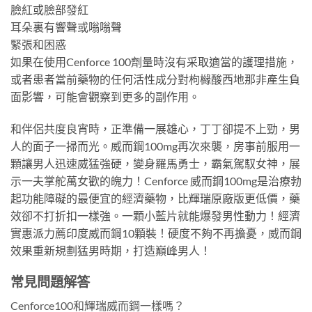
臉紅或臉部發紅
耳朵裏有響聲或嗡嗡聲
緊張和困惑
如果在使用Cenforce 100劑量時沒有采取適當的護理措施，
或者患者當前藥物的任何活性成分對枸櫞酸西地那非產生負
面影響，可能會觀察到更多的副作用。
和伴侶共度良宵時，正準備一展雄心，丁丁卻提不上勁，男
人的面子一掃而光。威而鋼100mg再次來襲，房事前服用一
顆讓男人迅速威猛強硬，變身羅馬勇士，霸氣駕馭女神，展
示一夫掌舵萬女歡的魄力！Cenforce 威而鋼100mg是治療勃
起功能障礙的最便宜的經濟藥物，比輝瑞原廠版更低價，藥
效卻不打折扣一樣強。一顆小藍片就能爆發男性動力！經濟
實惠派力薦印度威而鋼10顆裝！硬度不夠不再擔憂，威而鋼
效果重新規劃猛男時期，打造巔峰男人！
常見問題解答
Cenforce100和輝瑞威而鋼一樣嗎？