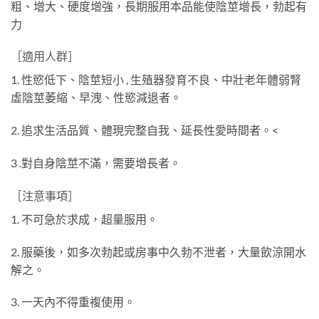
粗、增大、硬度增強，長期服用本品能使陰莖增長，勃起有
力
［適用人群］
1. 性慾低下、陰莖短小 , 生殖器發育不良、中壯老年體弱腎
虛陰莖萎縮、早洩、性慾減退者。
2. 追求生活品質、體現完整自我、延長性愛時間者。
<
3 .對自身陰莖不滿，需要增長者。
［注意事項］
1. 不可急於求成，超量服用。
2. 服藥後，如多次勃起或房事中久勃不泄者，大量飲涼開水
解之。
3. 一天內不得重複使用。