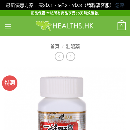
最新優惠方案：买3送1、6送2、9送3（請聯繫客服）
忽略
Skip
正品保證 本站所有商品享受30天無效退款.
to
0
content
首頁
/
壯陽藥
特惠