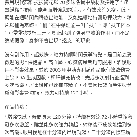
採用現代高科技技術配以 20 多味名貴中藥材及採用了 ” 速
效緩釋 ” 技術，能全面增強您的活力，有效改善免疫力低下
既能在短時間內釋放出效能，又能連續地持續發揮效力，精
片以補為基礎。 ” 補 ” 在中藥理論中叫 ” 扶 ” ，即 ” 扶正固本
” ，慢慢地扶植上升，真正起到了強身堅體的作用，而不是
造成假像，身體不會出現 ” 透支 ” 的現象
沒有副作用、起效快，效力持續時間長等特點。是目前最受
歡迎的男 * 保健品。 高血壓、心臟病患者均可服用，酒後服
用不影響效果，並於 2003 年申請專利該產品能有效啟動腎
上腺 PDA 生成因數，稀釋補充精液，完成多次射精並達到
多次高潮，房事後能迅速補充精子，不會因精竭而產生疲勞
感和影響腎功能， 效力可持續 120 小時。
產品特點：
* 增強快感，時間長大 120 分鐘，持續有效達 72 小時重複激
發多次慾望，陰莖能多次強力勃起，射精後不疲軟能達到多
次高潮&服用後能在十分鐘內出現勃起，三十分鐘內陰莖增