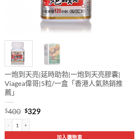
一炮到天亮|延時助勃|一炮到天亮膠囊|
Viagea偉哥|5粒/一盒「香港人氣熱銷推
薦」
Original
Current
400
329
$
$
price
price
一炮到天亮|延時助勃|一炮到天亮膠囊| Viagea偉哥|5粒/一盒「香港
was:
is:
$400.
$329.
加入購物車