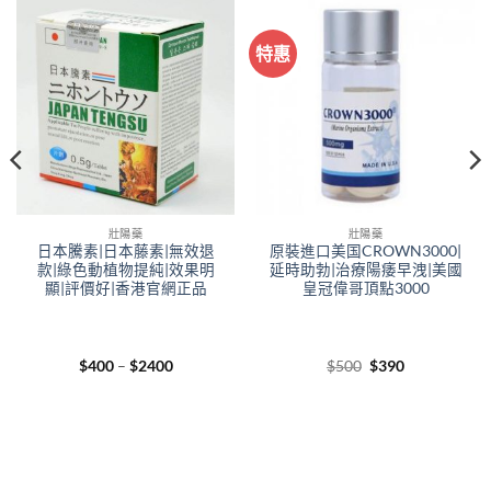
特惠
壯陽藥
壯陽藥
日本騰素|日本藤素|無效退
原裝進口美国CROWN3000|
款|綠色動植物提純|效果明
延時助勃|治療陽痿早洩|美國
顯|評價好|香港官網正品
皇冠偉哥頂點3000
Price
Original
Current
$
400
–
$
2400
$
500
$
390
range:
price
price
$400
was:
is:
through
$500.
$390.
$2400