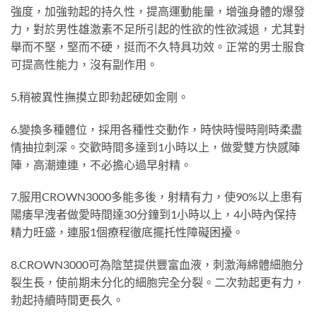
強度，加強勃起的持久性，提高運動能量，增強身體的爆發
力，對於男性雄激素不足所引起的性欲的性欲減退，尤其對
舉而不堅，堅而不硬，挺而不久特具功效。正常的男士服食
可提高性能力，沒有副作用。
5.稍被異性撫摸立即勃起硬如金剛。
6.變換多種體位，採用各種性交動作，時快時慢時剛時柔盡
情抽拉刺深。交歡時間多達到1小時以上，做愛雙方快感陣
陣，高潮連連，不必擔心過早射精。
7.服用CROWN3000多能多後，射精有力，使90%以上患有
陽痿早洩者做愛時間達30分鐘到1小時以上，4小時內保持
精力旺盛，連服1個療程徹底擺托性障礙困擾。
8.CROWN3000可為陰莖提供豐富血液，刺激海綿體細胞分
裂生長，使前期未分化的細胞完全分裂。二次勃起更有力，
勃起持續時間更長久。