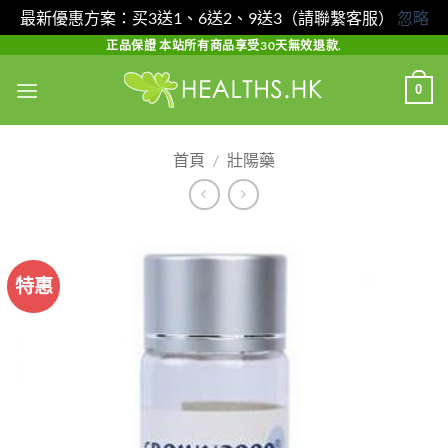
最新優惠方案：买3送1、6送2、9送3（請聯繫客服）
忽略
Skip
正品保證 本站所有商品享受30天無效退款.
to
0
content
首頁
/
壯陽藥
特惠