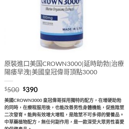
原裝進口美国CROWN3000|延時助勃|治療
陽痿早洩|美國皇冠偉哥頂點3000
Original
Current
500
390
$
$
price
price
美國CROWN3000 皇冠偉哥採用獨特的配方，在增硬助勃
was:
is:
的同時，在療程服用後，也能改善男性身體機能，促進陰莖
$500.
$390.
二次發育。能夠有效增大增粗，是陰莖不可多得的營養品。
中草藥植物配方，無任何副作用，是一款深受大眾男性喜愛
的保健產品。