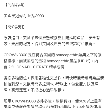
【商品名稱】
美國皇冠偉哥 頂點3000
【間介說明】
原裝進口，美國第壹個液態軟膠囊壯陽延時產品。安全有
效、天然的配方，得到美國及世界的壹致認可和推薦。
CROWN3000 是在符合美國的 homeopathic 藥典之下的嚴
格指標，而被製成的壹種 homeopathic 產品 (HPUS)。內
含：SILDENAFIL CITRATE 精華成份
變換多種體位，採用各種性交動作，時快時慢時剛時柔盡情
抽拉刺深。交歡時間多達到1小時以上，做愛雙方快感陣
陣，高潮連連，不必擔心過早射精。
服用 CROWN3000 多能多後，射精有力，使90%以上患有
陽痿早洩者做愛時間達30分鐘到1小時以上，4小時內保持