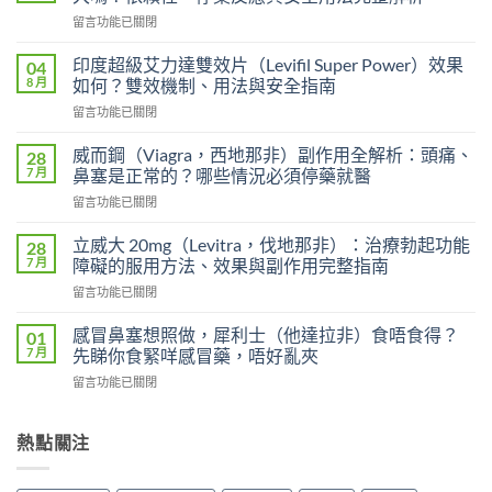
在
留言功能已關閉
〈長
期
印度超級艾力達雙效片（Levifil Super Power）效果
04
服
8 月
如何？雙效機制、用法與安全指南
用
在
留言功能已關閉
雙
〈印
效
度
犀
威而鋼（Viagra，西地那非）副作用全解析：頭痛、
28
超
利
7 月
鼻塞是正常的？哪些情況必須停藥就醫
級
士
在
留言功能已關閉
艾
會
〈威
力
上
而
達
立威大 20mg（Levitra，伐地那非）：治療勃起功能
28
癮
鋼
雙
7 月
障礙的服用方法、效果與副作用完整指南
嗎？
（Viagra，
效
雙
在
留言功能已關閉
西
片
效
〈立
地
（Levifil
犀
威
那
感冒鼻塞想照做，犀利士（他達拉非）食唔食得？
01
Super
利
大
非）
7 月
先睇你食緊咩感冒藥，唔好亂夾
Power）
士
20mg（Levitra，
副
效
副
在
留言功能已關閉
伐
作
果
作
〈感
地
用
如
用
冒
那
全
何？
大
鼻
熱點關注
非）：
解
雙
嗎？
塞
治
析：
效
依
想
療
頭
機
賴