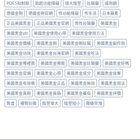
照
勃
痛、
PDE5抑制劑
勃起功能障礙
增大陰莖
壯陽藥
威而鋼
制、
性、
做，
起
鼻
用
停
犀
功
塞
德國金剛
德國金剛官網
性功能障礙
性生活
日本藤素
法
藥
利
能
是
與
反
士
障
正品美國黑金
正品美國黑金官網
男性壯陽藥
美國黑金
正
安
應
（他
礙
常
全
與
達
美國黑金ptt
美國黑金使用心得
美國黑金使用方法
的
的？
指
安
拉
服
哪
南〉
全
非）
美國黑金價格
美國黑金剛
美國黑金剛壯陽
美國黑金副作用
用
些
中
用
食
方
情
法
美國黑金功效
美國黑金台灣官網
美國黑金吃法
唔
法、
況
完
食
效
必
整
美國黑金哪裡買
美國黑金哪買
美國黑金壯陽藥
美國黑金好嗎
得？
果
須
解
先
與
停
美國黑金官網
美國黑金心得
美國黑金成分
美國黑金效果
析〉
睇
副
藥
中
你
作
就
美國黑金有效嗎
美國黑金正品
美國黑金無效
美國黑金用法
食
用
醫〉
緊
完
中
美國黑金真假
美國黑金真偽
美國黑金藥局
美國黑金評價
咩
整
感
指
腎虛
補腎壯陽
陰莖增大
陰莖短小
陽痿早洩
冒
南〉
藥，
中
唔
好
亂
夾〉
中