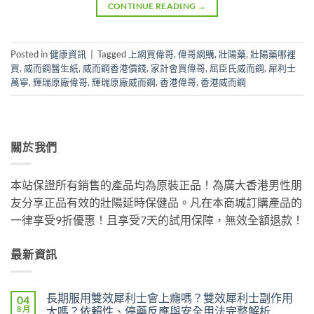
CONTINUE READING
→
Posted in
健康資訊
|
Tagged
上網買偉哥
,
偉哥網購
,
壯陽藥
,
壯陽藥哪裡
買
,
威而鋼醫生紙
,
威而鋼香港價錢
,
家計會買偉哥
,
屈臣氏威而鋼
,
犀利士
萬寧
,
輝瑞原廠偉哥
,
輝瑞原廠威而鋼
,
香港偉哥
,
香港威而鋼
關於我們
本站保證所有銷售的產品均為原裝正品！為廣大香港男性朋
友分享正品有效的壯陽延時保健品。凡在本商城訂購產品的
一律享受9折優惠！且享受7天的試用保障，無效全額退款！
最新資訊
長期服用雙效犀利士會上癮嗎？雙效犀利士副作用
04
8 月
大嗎？依賴性、停藥反應與安全用法完整解析