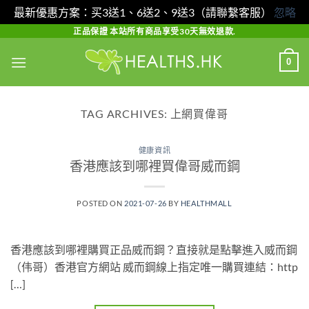
最新優惠方案：买3送1、6送2、9送3（請聯繫客服）
忽略
Skip
正品保證 本站所有商品享受30天無效退款.
to
0
content
TAG ARCHIVES:
上網買偉哥
健康資訊
香港應該到哪裡買偉哥威而鋼
POSTED ON
2021-07-26
BY
HEALTHMALL
香港應該到哪裡購買正品威而鋼？直接就是點擊進入威而鋼
（伟哥）香港官方網站 威而鋼線上指定唯一購買連結：http
[…]