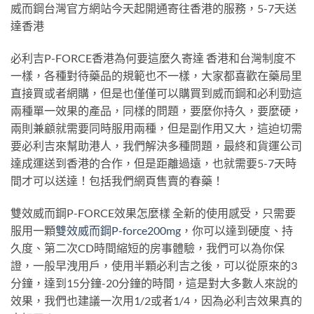
威而鋼台灣官方網站今天起開通寄往香港的服務，5-7天送
達香港
必利吉P-FORCE香港為何要這麼久寄達 香港和台灣制度不
一樣，各種對待藥品的規範也不一樣，大家都喜歡在藥局里
直接買或者網購，但是也僅僅可以購買到威而鋼和必利勁這
兩種單一效果的產品，同樣的問題，要麼你持久，要麼硬，
兩則兼顧就需要同時服用兩種，但是副作用又大，這迫切需
要必利吉來幫助港人，我們解決多種問題，最終和貨運公司
達成運送到香港的合作，但是距離過遠，也就需要5-7天時
間才可以送達！包括我們網頁售賣的春藥！
雙效威而鋼P-FORCE效果怎麼樣 全新的使用感受，只需要
服用一顆
雙效威而鋼P-force200mg
，你可以達到硬度、持
久度、第二次CD時間縮短的房事體驗，我們可以為你保
證，一般早洩用戶，使用半顆必利吉之後，可以從原來的3
分鐘，達到15分鐘-20分鐘的時間，這是對大多數人來說的
效果，我們也建議一次用1/2或者1/4，因為必利吉效果真的