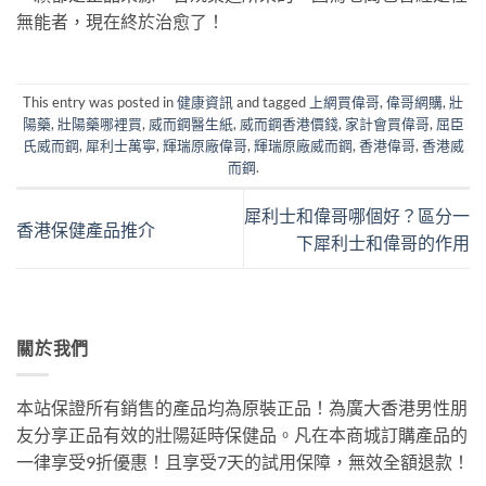
無能者，現在終於治愈了！
This entry was posted in
健康資訊
and tagged
上網買偉哥
,
偉哥網購
,
壯
陽藥
,
壯陽藥哪裡買
,
威而鋼醫生紙
,
威而鋼香港價錢
,
家計會買偉哥
,
屈臣
氏威而鋼
,
犀利士萬寧
,
輝瑞原廠偉哥
,
輝瑞原廠威而鋼
,
香港偉哥
,
香港威
而鋼
.
犀利士和偉哥哪個好？區分一
香港保健產品推介
下犀利士和偉哥的作用
關於我們
本站保證所有銷售的產品均為原裝正品！為廣大香港男性朋
友分享正品有效的壯陽延時保健品。凡在本商城訂購產品的
一律享受9折優惠！且享受7天的試用保障，無效全額退款！