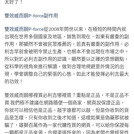
太好了！
雙效威而鋼P-force副作用
雙效威而鋼P-force
從2008年問世以來，在極短的時間內就
出現在世界多個國家及地區，銷售到現在，如果有嚴重的副
作用，那顯然不會被民眾推薦的，若真有嚴重的副作用，必
利吉早就會被明令禁止生產，也根本不會出現在市場之中。
所以對於必利吉副作用的認識，顯然要以正確的思想觀點，
從科學的視角來進行解讀，做到合理地規避意外情況的出
現，學會調整自己的緊張的心態，如此才能發揮必利吉最大
的功效！
雙效威而鋼哪裡買必利吉哪裡買？重點是正品，不是正品不
買 我們極不建議在網路隨便一個商家、網頁說保證正品，
你就可以相信他是正品，敲字誰都可以敲，但是你收到的貨
品是怎樣，只有你收到之後才知道，這樣如果是偽藥那就被
騙了，雄獅百萬作為一家代購性質的網頁，可以給你保證每
一顆都是正品來源，合規渠道所來的，因為老闆也曾經是性