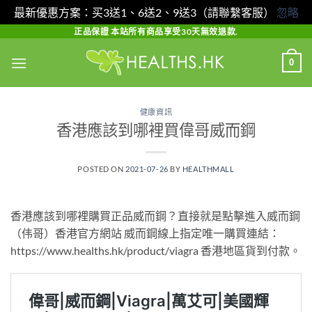
最新優惠方案：买3送1、6送2、9送3（請聯繫客服）
忽略
Skip
正品保證 本站所有商品享受30天無效退款.
to
0
content
健康資訊
香港應該到哪裡買偉哥威而鋼
POSTED ON
2021-07-26
BY
HEALTHMALL
香港應該到哪裡購買正品威而鋼？直接就是點擊進入威而鋼
（伟哥）香港官方網站 威而鋼線上指定唯一購買連結：
https://www.healths.hk/product/viagra 香港地區貨到付款。