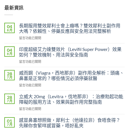
最新資訊
長期服用雙效犀利士會上癮嗎？雙效犀利士副作用
04
8 月
大嗎？依賴性、停藥反應與安全用法完整解析
在
留言功能已關閉
〈長
期
印度超級艾力達雙效片（Levifil Super Power）效果
04
服
8 月
如何？雙效機制、用法與安全指南
用
在
留言功能已關閉
雙
〈印
效
度
犀
威而鋼（Viagra，西地那非）副作用全解析：頭痛、
28
超
利
7 月
鼻塞是正常的？哪些情況必須停藥就醫
級
士
在
留言功能已關閉
艾
會
〈威
力
上
而
達
立威大 20mg（Levitra，伐地那非）：治療勃起功能
28
癮
鋼
雙
7 月
障礙的服用方法、效果與副作用完整指南
嗎？
（Viagra，
效
雙
在
留言功能已關閉
西
片
效
〈立
地
（Levifil
犀
威
那
感冒鼻塞想照做，犀利士（他達拉非）食唔食得？
01
Super
利
大
非）
7 月
先睇你食緊咩感冒藥，唔好亂夾
Power）
士
20mg（Levitra，
副