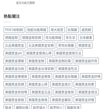
效
副
在
留言功能已關閉
伐
作
果
作
〈感
地
用
如
用
冒
那
全
何？
大
鼻
熱點關注
非）：
解
雙
嗎？
塞
治
析：
效
依
想
療
頭
機
賴
照
勃
痛、
PDE5抑制劑
勃起功能障礙
增大陰莖
壯陽藥
威而鋼
制、
性、
做，
起
鼻
用
停
犀
功
塞
德國金剛
德國金剛官網
性功能障礙
性生活
日本藤素
法
藥
利
能
是
與
反
士
障
正品美國黑金
正品美國黑金官網
男性壯陽藥
美國黑金
正
安
應
（他
礙
常
全
與
達
美國黑金ptt
美國黑金使用心得
美國黑金使用方法
的
的？
指
安
拉
服
哪
南〉
全
非）
美國黑金價格
美國黑金剛
美國黑金剛壯陽
美國黑金副作用
用
些
中
用
食
方
情
法
美國黑金功效
美國黑金台灣官網
美國黑金吃法
唔
法、
況
完
食
效
必
整
美國黑金哪裡買
美國黑金哪買
美國黑金壯陽藥
美國黑金好嗎
得？
果
須
解
先
與
停
美國黑金官網
美國黑金心得
美國黑金成分
美國黑金效果
析〉
睇
副
藥
中
你
作
就
美國黑金有效嗎
美國黑金正品
美國黑金無效
美國黑金用法
食
用
醫〉
緊
完
中
美國黑金真假
美國黑金真偽
美國黑金藥局
美國黑金評價
咩
整
感
指
腎虛
補腎壯陽
陰莖增大
陰莖短小
陽痿早洩