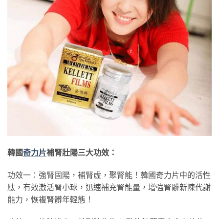
韓國
奇力片
補腎壯陽三大功效：
功效一：強腎固陽，補腎虛，聚腎能！韓國奇力片中的活性
肽，有效激活腎小球，迅速補充腎能量，增強腎髒新陳代謝
能力，恢複腎髒年輕態！