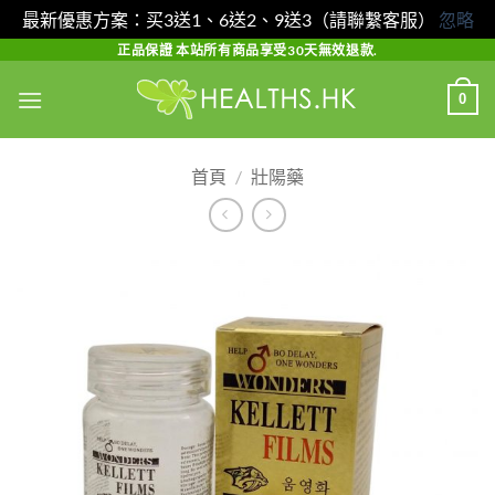
最新優惠方案：买3送1、6送2、9送3（請聯繫客服）
忽略
Skip
正品保證 本站所有商品享受30天無效退款.
to
0
content
首頁
/
壯陽藥