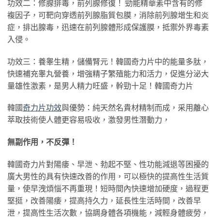
功效二：修腺排毒，前列腺修復！ 勁能精華素中含有的修
複因子，可靶向穿透前列腺脂質包膜，消除前列腺增生和炎
症，排出腺毒，迅速在前列腺體形成保護膜，抵禦外界毒素
入侵。
功效三：養睾生精，儲備腎元！韓國奇力片中的能量多肽，
快速補充睾丸營養，增強精子繁殖能力和活力，促進分泌大
量雄性激素，是男人精力旺盛，幹勁十足！韓國奇力片
韓國
奇力片功效
與優勢：純天然名貴材精制而成，采用離心
萃取技術使人體更容易吸收，激發男性潛動力，
無副作用，不反彈！
韓國奇力片對陽痿、早泄、勃起不堅、性功能減退等困擾的
廣大男性的具有快速改善的作用，可以極快的提高性生活質
量，使早洩煩惱不再重現！短時間內快速增加硬度，過程更
堅挺，改善陽痿，提高持久力，延長性生活時間，改善早
泄，提高性生活次數，協調身體各項機能，減輕身體疲勞，