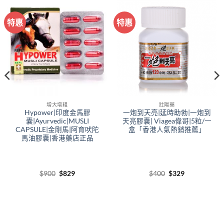
特惠
特惠
增大增粗
壯陽藥
Hypower|印度金馬膠
一炮到天亮|延時助勃|一炮到
囊|Ayurvedic|MUSLI
天亮膠囊| Viagea偉哥|5粒/一
CAPSULE|金剛馬|阿育吠陀
盒「香港人氣熱銷推薦」
馬油膠囊|香港藥店正品
Original
Current
Original
Current
$
900
$
829
$
400
$
329
price
price
price
price
was:
is:
was:
is:
$900.
$829.
$400.
$329.