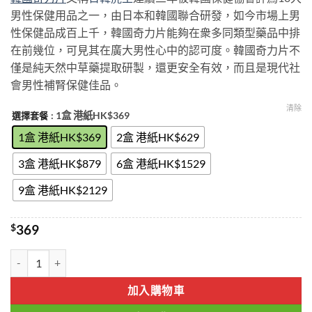
$369
男性保健用品之一，由日本和韓國聯合研發，如今市場上男
through
性保健品成百上千，韓國奇力片能夠在衆多同類型藥品中排
$2129
在前幾位，可見其在廣大男性心中的認可度。韓國奇力片不
僅是純天然中草藥提取研製，還更安全有效，而且是現代社
會男性補腎保健佳品。
清除
: 1盒 港紙HK$369
選擇套餐
1盒 港紙HK$369
2盒 港紙HK$629
3盒 港紙HK$879
6盒 港紙HK$1529
9盒 港紙HK$2129
$
369
奇力片|韓國奇力片|日韓虎王|純中草藥配方藥效更安全可靠無副作用|
加入購物車