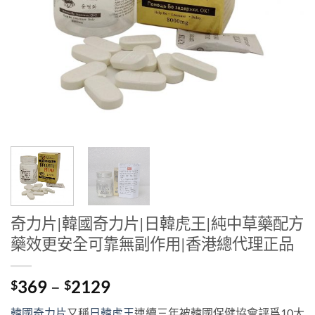
奇力片|韓國奇力片|日韓虎王|純中草藥配方
藥效更安全可靠無副作用|香港總代理正品
Price
369
–
2129
$
$
range:
韓國奇力片
又稱
日韓虎王
連續三年被韓國保健協會評爲10大