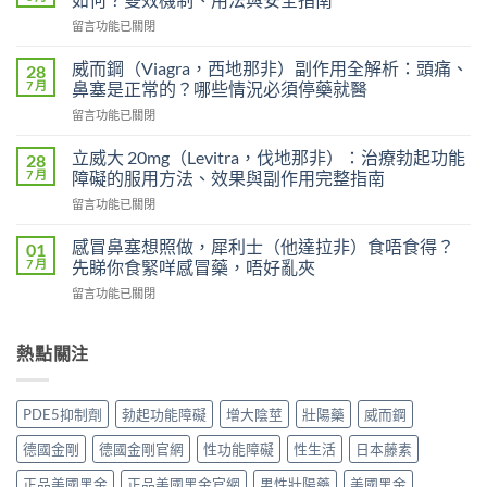
用
在
留言功能已關閉
雙
〈印
效
度
犀
威而鋼（Viagra，西地那非）副作用全解析：頭痛、
28
超
利
7 月
鼻塞是正常的？哪些情況必須停藥就醫
級
士
在
留言功能已關閉
艾
會
〈威
力
上
而
達
立威大 20mg（Levitra，伐地那非）：治療勃起功能
28
癮
鋼
雙
7 月
障礙的服用方法、效果與副作用完整指南
嗎？
（Viagra，
效
雙
在
留言功能已關閉
西
片
效
〈立
地
（Levifil
犀
威
那
感冒鼻塞想照做，犀利士（他達拉非）食唔食得？
01
Super
利
大
非）
7 月
先睇你食緊咩感冒藥，唔好亂夾
Power）
士
20mg（Levitra，
副
效
副
在
留言功能已關閉
伐
作
果
作
〈感
地
用
如
用
冒
那
全
何？
大
鼻
熱點關注
非）：
解
雙
嗎？
塞
治
析：
效
依
想
療
頭
機
賴
照
勃
痛、
PDE5抑制劑
勃起功能障礙
增大陰莖
壯陽藥
威而鋼
制、
性、
做，
起
鼻
用
停
犀
功
塞
德國金剛
德國金剛官網
性功能障礙
性生活
日本藤素
法
藥
利
能
是
與
反
士
障
正品美國黑金
正品美國黑金官網
男性壯陽藥
美國黑金
正
安