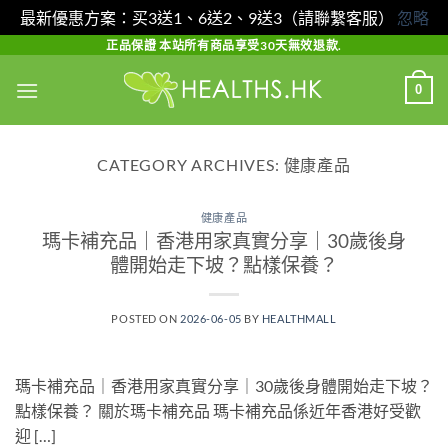
最新優惠方案：买3送1、6送2、9送3（請聯繫客服）
忽略
Skip
正品保證 本站所有商品享受30天無效退款.
to
0
content
CATEGORY ARCHIVES:
健康產品
健康產品
瑪卡補充品｜香港用家真實分享｜30歲後身
體開始走下坡？點樣保養？
POSTED ON
2026-06-05
BY
HEALTHMALL
瑪卡補充品｜香港用家真實分享｜30歲後身體開始走下坡？
點樣保養？ 關於瑪卡補充品 瑪卡補充品係近年香港好受歡
迎 […]