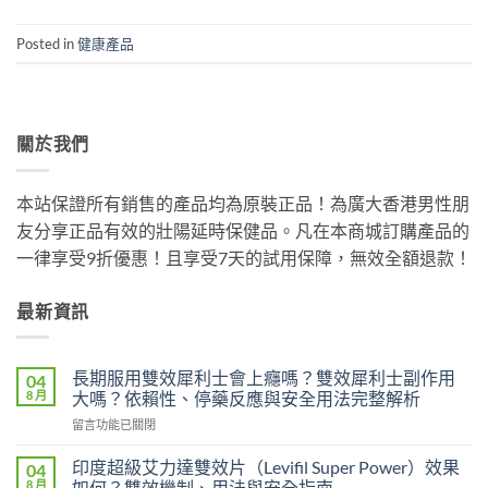
Posted in
健康產品
關於我們
本站保證所有銷售的產品均為原裝正品！為廣大香港男性朋
友分享正品有效的壯陽延時保健品。凡在本商城訂購產品的
一律享受9折優惠！且享受7天的試用保障，無效全額退款！
最新資訊
長期服用雙效犀利士會上癮嗎？雙效犀利士副作用
04
8 月
大嗎？依賴性、停藥反應與安全用法完整解析
在
留言功能已關閉
〈長
期
印度超級艾力達雙效片（Levifil Super Power）效果
04
服
8 月
如何？雙效機制、用法與安全指南