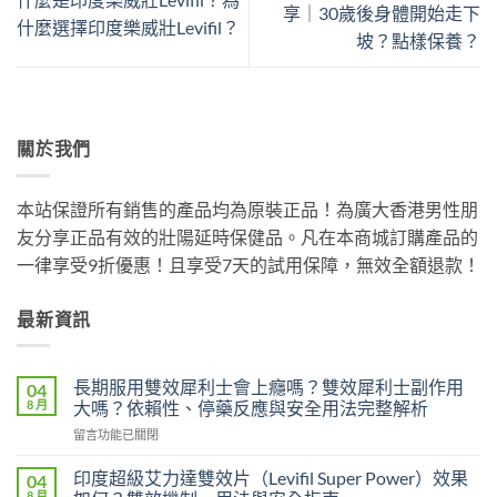
享｜30歲後身體開始走下
什麼選擇印度樂威壯Levifil？
坡？點樣保養？
關於我們
本站保證所有銷售的產品均為原裝正品！為廣大香港男性朋
友分享正品有效的壯陽延時保健品。凡在本商城訂購產品的
一律享受9折優惠！且享受7天的試用保障，無效全額退款！
最新資訊
長期服用雙效犀利士會上癮嗎？雙效犀利士副作用
04
8 月
大嗎？依賴性、停藥反應與安全用法完整解析
在
留言功能已關閉
〈長
期
印度超級艾力達雙效片（Levifil Super Power）效果
04
服
8 月