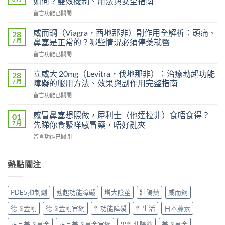
如何？雙效機制、用法與安全指南
用
在
留言功能已關閉
雙
〈印
效
度
犀
威而鋼（Viagra，西地那非）副作用全解析：頭痛、
28
超
利
7 月
鼻塞是正常的？哪些情況必須停藥就醫
級
士
在
留言功能已關閉
艾
會
〈威
力
上
而
達
立威大 20mg（Levitra，伐地那非）：治療勃起功能
28
癮
鋼
雙
7 月
障礙的服用方法、效果與副作用完整指南
嗎？
（Viagra，
效
雙
在
留言功能已關閉
西
片
效
〈立
地
（Levifil
犀
威
那
感冒鼻塞想照做，犀利士（他達拉非）食唔食得？
01
Super
利
大
非）
7 月
先睇你食緊咩感冒藥，唔好亂夾
Power）
士
20mg（Levitra，
副
效
副
在
留言功能已關閉
伐
作
果
作
〈感
地
用
如
用
冒
那
全
何？
大
鼻
熱點關注
非）：
解
雙
嗎？
塞
治
析：
效
依
想
療
頭
機
賴
照
勃
痛、
PDE5抑制劑
勃起功能障礙
增大陰莖
壯陽藥
威而鋼
制、
性、
做，
起
鼻
用
停
犀
功
塞
德國金剛
德國金剛官網
性功能障礙
性生活
日本藤素
法
藥
利
能
是
與
反
士
障
正品美國黑金
正品美國黑金官網
男性壯陽藥
美國黑金
正