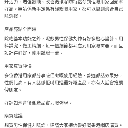
升活力、增強體能、改善循環呢啲特點令到佢嘅用家回頭率
好高。無論係新手定係有經驗嘅用家，都可以搵到適合自己
嘅選擇。
產品亮點全面睇
除咗基本功能之外，呢款男性保健丸仲有好多貼心設計。用
料講究，做工精細，每一個細節都考慮到用家嘅需要。而且
設計得好好，使用體驗一流。
用家真實評價
多位香港用家都分享咗佢哋嘅使用經驗，普遍都話效果好，
性價比高。有人話係佢哋用過最好嘅產品，亦有人話會推薦
俾朋友。
好評如潮背後係產品實力嘅體現。
購買建議
想買男性保健丸嘅話，建議大家揀信譽好嘅香港網店購買。