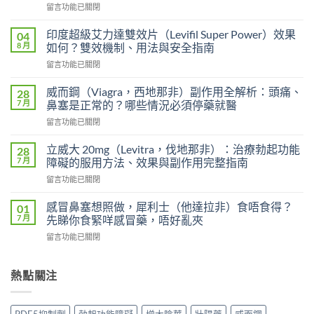
在
留言功能已關閉
〈長
期
印度超級艾力達雙效片（Levifil Super Power）效果
04
服
8 月
如何？雙效機制、用法與安全指南
用
在
留言功能已關閉
雙
〈印
效
度
犀
威而鋼（Viagra，西地那非）副作用全解析：頭痛、
28
超
利
7 月
鼻塞是正常的？哪些情況必須停藥就醫
級
士
在
留言功能已關閉
艾
會
〈威
力
上
而
達
立威大 20mg（Levitra，伐地那非）：治療勃起功能
28
癮
鋼
雙
7 月
障礙的服用方法、效果與副作用完整指南
嗎？
（Viagra，
效
雙
在
留言功能已關閉
西
片
效
〈立
地
（Levifil
犀
威
那
感冒鼻塞想照做，犀利士（他達拉非）食唔食得？
01
Super
利
大
非）
7 月
先睇你食緊咩感冒藥，唔好亂夾
Power）
士
20mg（Levitra，
副
效
副
在
留言功能已關閉
伐
作
果
作
〈感
地
用
如
用
冒
那
全
何？
大
鼻
熱點關注
非）：
解
雙
嗎？
塞
治
析：
效
依
想
療
頭
機
賴
照
勃
痛、
制、