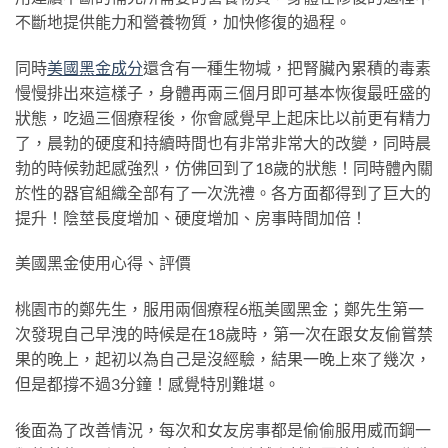
不斷地提供能力和營養物質，加快修復的過程。
同時
美國黑金成分
還含有一種生物堿，把腎臟內累積的毒素
慢慢排出來這樣子，身體再兩三個月即可基本恢復最旺盛的
狀態，吃過三個療程後，你會感覺早上起床比以前更有精力
了，晨勃的硬度和持續時間也有非常非常大的改變，同時晨
勃的時候勃起感強烈，仿佛回到了18歲的狀態！同時體內關
於性的器官組織全部有了一次洗禮。各方面都得到了巨大的
提升！陰莖長度增加、硬度增加、房事時間加倍！
美國黑金使用心得、評價
桃園市的鄭先生，服用兩個療程6瓶美國黑金；鄭先生第一
次發現自己早洩的時候是在18歲時，第一次在跟女友偷嘗禁
果的晚上，起初以為自己是沒經驗，結果一晚上來了幾次，
但是都撐不過3分鐘！感覺特別難堪。
後面為了改善情況，每次和女友房事都是偷偷服用威而鋼一