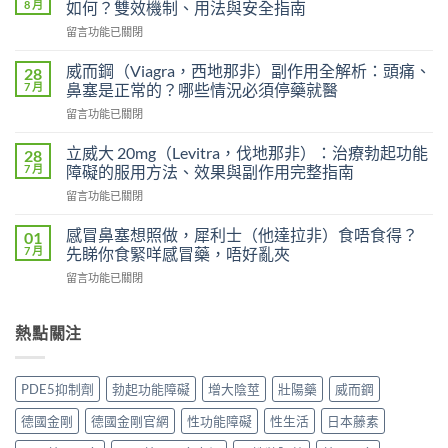
8 月
如何？雙效機制、用法與安全指南
用
在
留言功能已關閉
雙
〈印
效
度
犀
威而鋼（Viagra，西地那非）副作用全解析：頭痛、
28
超
利
7 月
鼻塞是正常的？哪些情況必須停藥就醫
級
士
在
留言功能已關閉
艾
會
〈威
力
上
而
達
立威大 20mg（Levitra，伐地那非）：治療勃起功能
28
癮
鋼
雙
7 月
障礙的服用方法、效果與副作用完整指南
嗎？
（Viagra，
效
雙
在
留言功能已關閉
西
片
效
〈立
地
（Levifil
犀
威
那
感冒鼻塞想照做，犀利士（他達拉非）食唔食得？
01
Super
利
大
非）
7 月
先睇你食緊咩感冒藥，唔好亂夾
Power）
士
20mg（Levitra，
副
效
副
在
留言功能已關閉
伐
作
果
作
〈感
地
用
如
用
冒
那
全
何？
大
鼻
熱點關注
非）：
解
雙
嗎？
塞
治
析：
效
依
想
療
頭
機
賴
照
勃
痛、
PDE5抑制劑
勃起功能障礙
增大陰莖
壯陽藥
威而鋼
制、
性、
做，
起
鼻
用
停
犀
功
塞
德國金剛
德國金剛官網
性功能障礙
性生活
日本藤素
法
藥
利
能
是
與
反
士