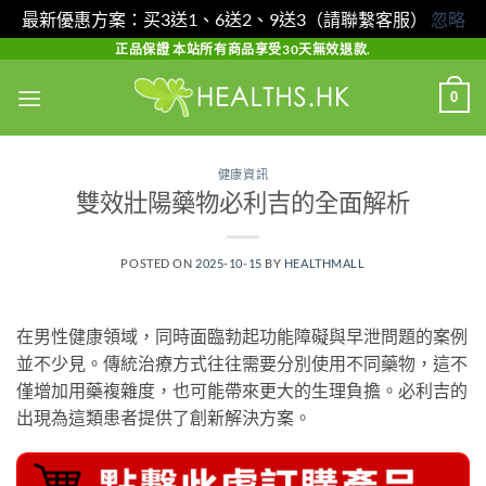
最新優惠方案：买3送1、6送2、9送3（請聯繫客服）
忽略
Skip
正品保證 本站所有商品享受30天無效退款.
to
0
content
健康資訊
雙效壯陽藥物必利吉的全面解析
POSTED ON
2025-10-15
BY
HEALTHMALL
在男性健康領域，同時面臨勃起功能障礙與早泄問題的案例
並不少見。傳統治療方式往往需要分別使用不同藥物，這不
僅增加用藥複雜度，也可能帶來更大的生理負擔。必利吉的
出現為這類患者提供了創新解決方案。