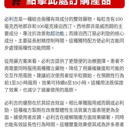
必利吉
是一種結合兩種有效成分的雙效藥物，每粒含有100
毫克西地那非和100毫克達泊西汀。西地那非是威而鋼的主
要成分，專注於改善
勃起功能
；而達泊西汀是必利勁的核心
成分，主要延長射精控制時間。這種獨特配方使必利吉能同
步處理兩種性功能問題。
從用藥方案來看，必利吉提供了更簡便的治療選擇。患者不
再需要同時服用兩種獨立藥物，降低了用藥複雜度和可能的
交互作用風險。建議初次使用者從半粒開始，在預期性行為
前1至3小時服用，效果可持續6至10小時。這種用法既保證
了效果，也減少了過量使用的風險。
必利吉的優勢在於其綜合效益。相比單獨服用威而鋼或必利
勁，這種複方製劑在改善整體性生活質量方面表現更為全
面。據使用者反饋，必利吉在緩解陽痿方面效果顯著，同時
也能有效延長性行為時間。這種雙重效果使其成為許多患者