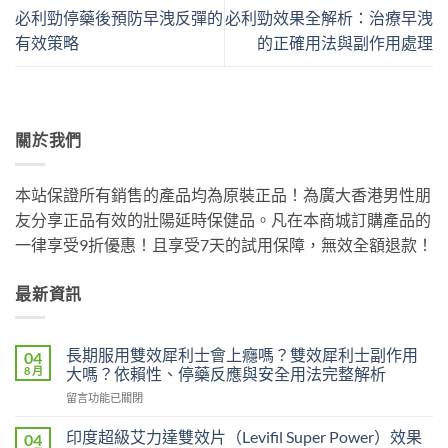
必利勁停藥後預防早洩反彈的
必利勁效果全解析：治療早洩
有效策略
的正確用法與副作用處理
關於我們
本站保證所有銷售的產品均為原裝正品！為廣大香港男性朋
友分享正品有效的壯陽延時保健品。凡在本商城訂購產品的
一律享受9折優惠！且享受7天的試用保障，無效全額退款！
最新資訊
長期服用雙效犀利士會上癮嗎？雙效犀利士副作用
04
8 月
大嗎？依賴性、停藥反應與安全用法完整解析
在
留言功能已關閉
〈長
期
印度超級艾力達雙效片（Levifil Super Power）效果
04
服