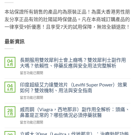
本站保證所有銷售的產品均為原裝正品！為廣大香港男性朋
友分享正品有效的壯陽延時保健品。凡在本商城訂購產品的
一律享受9折優惠！且享受7天的試用保障，無效全額退款！
最新資訊
長期服用雙效犀利士會上癮嗎？雙效犀利士副作用
04
8 月
大嗎？依賴性、停藥反應與安全用法完整解析
在
留言功能已關閉
〈長
期
印度超級艾力達雙效片（Levifil Super Power）效果
04
服
8 月
如何？雙效機制、用法與安全指南
用
在
留言功能已關閉
雙
〈印
效
度
犀
威而鋼（Viagra，西地那非）副作用全解析：頭痛、
28
超
利
7 月
鼻塞是正常的？哪些情況必須停藥就醫
級
士
在
留言功能已關閉
艾
會
〈威
力
上
而
達
立威大 20mg（Levitra，伐地那非）：治療勃起功能
28
癮