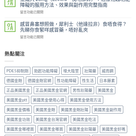
鋼
雙
7 月
障礙的服用方法、效果與副作用完整指南
嗎？
（Viagra，
效
雙
在
留言功能已關閉
西
片
效
〈立
地
（Levifil
犀
威
那
感冒鼻塞想照做，犀利士（他達拉非）食唔食得？
01
Super
利
大
非）
7 月
先睇你食緊咩感冒藥，唔好亂夾
Power）
士
20mg（Levitra，
副
效
副
在
留言功能已關閉
伐
作
果
作
〈感
地
用
如
用
冒
那
全
何？
大
鼻
熱點關注
非）：
解
雙
嗎？
塞
治
析：
效
依
想
療
頭
機
賴
照
勃
痛、
PDE5抑制劑
勃起功能障礙
增大陰莖
壯陽藥
威而鋼
制、
性、
做，
起
鼻
用
停
犀
功
塞
德國金剛
德國金剛官網
性功能障礙
性生活
日本藤素
法
藥
利
能
是
與
反
士
障
正品美國黑金
正品美國黑金官網
男性壯陽藥
美國黑金
正
安
應
（他
礙
常
全
與
達
美國黑金ptt
美國黑金使用心得
美國黑金使用方法
的
的？
指
安
拉
服
哪
南〉
全
非）
美國黑金價格
美國黑金剛
美國黑金剛壯陽
美國黑金副作用
用
些
中
用
食
方
情
法
美國黑金功效
美國黑金台灣官網
美國黑金吃法
唔
法、
況
完
食
效
必
整
美國黑金哪裡買
美國黑金哪買
美國黑金壯陽藥
美國黑金好嗎
得？
果
須
解
先
與