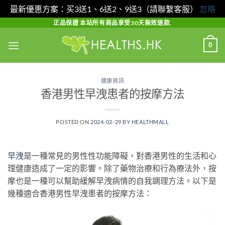
最新優惠方案：买3送1、6送2、9送3（請聯繫客服）
忽略
Skip
正品保證 本站所有商品享受30天無效退款.
to
0
content
健康資訊
香港男性早洩患者的按摩方法
POSTED ON
2024-02-29
BY
HEALTHMALL
早洩
是一種常見的男性性功能障礙，對香港男性的生活和心
理健康造成了一定的影響。除了藥物治療和行為療法外，按
摩也是一種可以幫助緩解早洩病情的自我調理方法。以下是
幾種適合香港男性早洩患者的按摩方法：