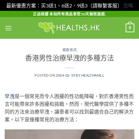
最新優惠方案：买3送1、6送2、9送3（請聯繫客服）
忽略
Skip
正品保證 本站所有商品享受30天無效退款.
to
0
content
健康資訊
香港男性治療早洩的多種方法
POSTED ON
2024-02-19
BY
HEALTHMALL
早洩
是一個常見而令人困擾的性功能障礙，對於香港男性而
言可能帶來許多困擾和挑戰。然而，現代醫學提供了多種不
同的方法來治療早洩，讓患者可以找到最適合自己的解決方
案。以下是幾種常見的治療方法：