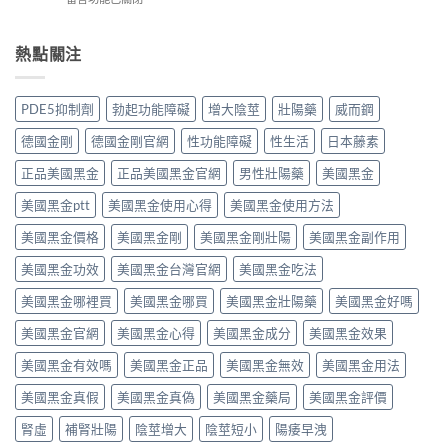
伐
作
果
作
〈感
地
用
如
用
冒
那
全
何？
大
鼻
熱點關注
非）：
解
雙
嗎？
塞
治
析：
效
依
想
療
頭
機
賴
照
勃
痛、
PDE5抑制劑
勃起功能障礙
增大陰莖
壯陽藥
威而鋼
制、
性、
做，
起
鼻
用
停
犀
功
塞
德國金剛
德國金剛官網
性功能障礙
性生活
日本藤素
法
藥
利
能
是
與
反
士
障
正品美國黑金
正品美國黑金官網
男性壯陽藥
美國黑金
正
安
應
（他
礙
常
全
與
達
美國黑金ptt
美國黑金使用心得
美國黑金使用方法
的
的？
指
安
拉
服
哪
南〉
全
非）
美國黑金價格
美國黑金剛
美國黑金剛壯陽
美國黑金副作用
用
些
中
用
食
方
情
法
美國黑金功效
美國黑金台灣官網
美國黑金吃法
唔
法、
況
完
食
效
必
整
美國黑金哪裡買
美國黑金哪買
美國黑金壯陽藥
美國黑金好嗎
得？
果
須
解
先
與
停
美國黑金官網
美國黑金心得
美國黑金成分
美國黑金效果
析〉
睇
副
藥
中
你
作
就
美國黑金有效嗎
美國黑金正品
美國黑金無效
美國黑金用法
食
用
醫〉
緊
完
中
美國黑金真假
美國黑金真偽
美國黑金藥局
美國黑金評價
咩
整
感
指
腎虛
補腎壯陽
陰莖增大
陰莖短小
陽痿早洩
冒
南〉