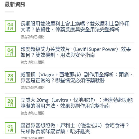
最新資訊
長期服用雙效犀利士會上癮嗎？雙效犀利士副作用
04
8 月
大嗎？依賴性、停藥反應與安全用法完整解析
在
留言功能已關閉
〈長
期
印度超級艾力達雙效片（Levifil Super Power）效果
04
服
8 月
如何？雙效機制、用法與安全指南
用
在
留言功能已關閉
雙
〈印
效
度
犀
威而鋼（Viagra，西地那非）副作用全解析：頭痛、
28
超
利
7 月
鼻塞是正常的？哪些情況必須停藥就醫
級
士
在
留言功能已關閉
艾
會
〈威
力
上
而
達
立威大 20mg（Levitra，伐地那非）：治療勃起功能
28
癮
鋼
雙
7 月
障礙的服用方法、效果與副作用完整指南
嗎？
（Viagra，
效
雙
在
留言功能已關閉
西
片
效
〈立
地
（Levifil
犀
威
那
感冒鼻塞想照做，犀利士（他達拉非）食唔食得？
01
Super
利
大
非）
7 月
先睇你食緊咩感冒藥，唔好亂夾
Power）
士
20mg（Levitra，
副
效
副
在
留言功能已關閉