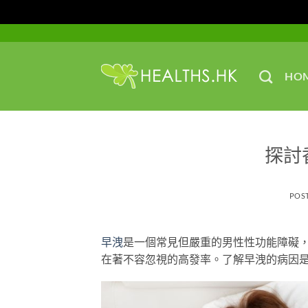
Skip
to
content
HO
探討
POS
早洩
是一個常見但嚴重的男性性功能障礙
在著不容忽視的高發率。了解早洩的病因