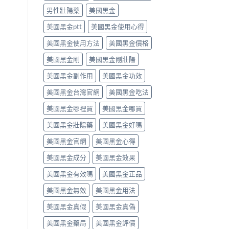
效
食
就
男性壯陽藥
美國黑金
果
唔
醫〉
與
食
中
美國黑金ptt
美國黑金使用心得
副
得？
作
先
美國黑金使用方法
美國黑金價格
用
睇
完
你
美國黑金剛
美國黑金剛壯陽
整
食
指
緊
美國黑金副作用
美國黑金功效
南〉
咩
中
感
美國黑金台灣官網
美國黑金吃法
冒
藥，
美國黑金哪裡買
美國黑金哪買
唔
好
美國黑金壯陽藥
美國黑金好嗎
亂
美國黑金官網
美國黑金心得
夾〉
中
美國黑金成分
美國黑金效果
美國黑金有效嗎
美國黑金正品
美國黑金無效
美國黑金用法
美國黑金真假
美國黑金真偽
美國黑金藥局
美國黑金評價