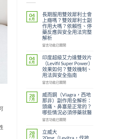
長期服用雙效犀利士會
04
8 月
上癮嗎？雙效犀利士副
作用大嗎？依賴性、停
藥反應與安全用法完整
解析
在
留言功能已關閉
〈長
期
印度超級艾力達雙效片
04
服
8 月
（Levifil Super Power）
用
效果如何？雙效機制、
雙
用法與安全指南
效
犀
在
留言功能已關閉
利
〈印
士
度
威而鋼（Viagra，西地
28
會
超
7 月
那非）副作用全解析：
上
級
頭痛、鼻塞是正常的？
可
癮
艾
哪些情況必須停藥就醫
嗎？
力
雙
達
在
留言功能已關閉
效
雙
〈威
性
犀
效
而
立威大
28
利
片
鋼
7 月
20mg（Levitra，伐地