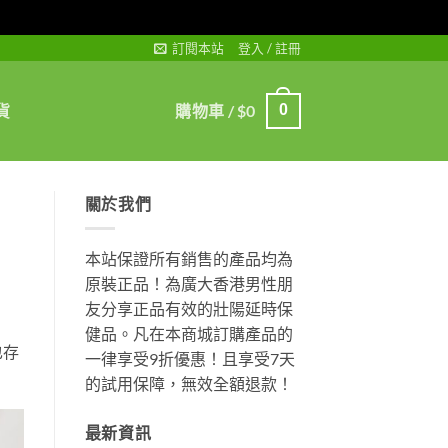
訂閱本站
登入 / 註冊
貨
購物車 /
$
0
0
關於我們
本站保證所有銷售的產品均為
原裝正品！為廣大香港男性朋
友分享正品有效的壯陽延時保
健品。凡在本商城訂購產品的
也存
一律享受9折優惠！且享受7天
。
的試用保障，無效全額退款！
最新資訊