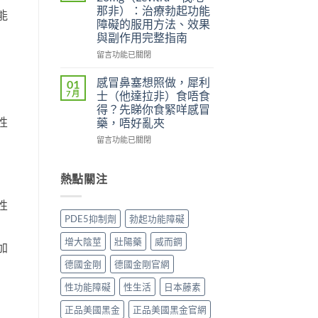
士
（Levifil
（Viagra，
那非）：治療勃起功能
能
副
Super
西
障礙的服用方法、效果
作
Power）
地
與副作用完整指南
用
效
那
大
果
非）
在
留言功能已關閉
嗎？
如
副
〈立
依
何？
作
威
感冒鼻塞想照做，犀利
01
賴
雙
用
大
7 月
士（他達拉非）食唔食
性、
效
全
20mg（Levitra，
得？先睇你食緊咩感冒
停
機
解
伐
性
藥，唔好亂夾
藥
制、
析：
地
反
用
頭
那
在
留言功能已關閉
應
法
痛、
非）：
〈感
與
與
鼻
治
冒
安
安
塞
療
鼻
熱點關注
全
全
是
勃
塞
用
指
正
起
想
性
法
南〉
常
功
照
PDE5抑制劑
勃起功能障礙
完
中
的？
能
做，
整
哪
障
犀
增大陰莖
壯陽藥
威而鋼
解
些
加
礙
利
析〉
情
的
士
德國金剛
德國金剛官網
中
況
服
（他
必
用
達
性功能障礙
性生活
日本藤素
須
方
拉
停
法、
非）
正品美國黑金
正品美國黑金官網
藥