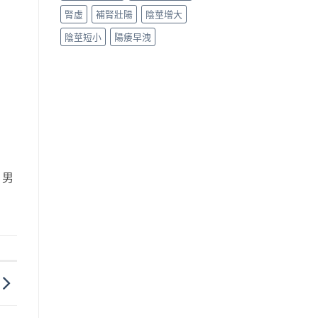
腎虛
補腎壯陽
陰莖增大
陰莖短小
陽痿早洩
，男