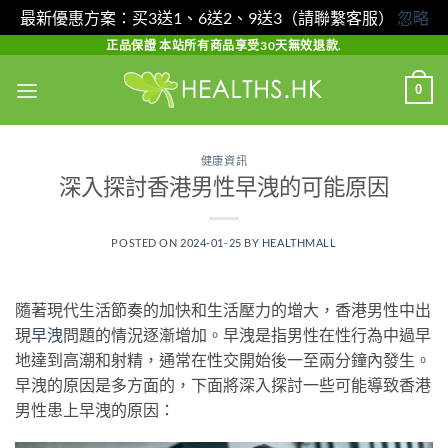
最新優惠方案：买3送1、6送2、9送3（請聯繫客服）
忽略
Skip
正品保證 本站所有商品享受30天無效退款.
to
0
content
健康資訊
深入探討香港男性早洩的可能原因
POSTED ON
2024-01-25
BY
HEALTHMALL
隨著現代生活節奏的加快和生活壓力的增大，香港男性中出
現
早洩
問題的情況逐漸增加。早洩是指男性在性行為中過早
地達到高潮和射精，通常在性交開始後一至兩分鐘內發生。
早洩的原因是多方面的，下面將深入探討一些可能導致香港
男性患上早洩的原因：