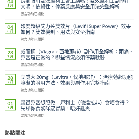
長期服用雙效犀利士會上癮嗎？雙效犀利士副作用
04
8 月
大嗎？依賴性、停藥反應與安全用法完整解析
在
留言功能已關閉
〈長
期
印度超級艾力達雙效片（Levifil Super Power）效果
04
服
8 月
如何？雙效機制、用法與安全指南
用
在
留言功能已關閉
雙
〈印
效
度
犀
威而鋼（Viagra，西地那非）副作用全解析：頭痛、
28
超
利
7 月
鼻塞是正常的？哪些情況必須停藥就醫
級
士
在
留言功能已關閉
艾
會
〈威
力
上
而
達
立威大 20mg（Levitra，伐地那非）：治療勃起功能
28
癮
鋼
雙
7 月
障礙的服用方法、效果與副作用完整指南
嗎？
（Viagra，
效
雙
在
留言功能已關閉
西
片
效
〈立
地
（Levifil
犀
威
那
感冒鼻塞想照做，犀利士（他達拉非）食唔食得？
01
Super
利
大
非）
7 月
先睇你食緊咩感冒藥，唔好亂夾
Power）
士
20mg（Levitra，
副
效
副
在
留言功能已關閉
伐
作
果
作
〈感
地
用
如
用
冒
那
全
何？
大
鼻
熱點關注
非）：
解
雙
嗎？
塞
治
析：