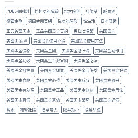
效
依
想
療
頭
機
賴
照
勃
痛、
PDE5抑制劑
勃起功能障礙
增大陰莖
壯陽藥
威而鋼
制、
性、
做，
起
鼻
用
停
犀
功
塞
德國金剛
德國金剛官網
性功能障礙
性生活
日本藤素
法
藥
利
能
是
與
反
士
障
正品美國黑金
正品美國黑金官網
男性壯陽藥
美國黑金
正
安
應
（他
礙
常
全
與
達
美國黑金ptt
美國黑金使用心得
美國黑金使用方法
的
的？
指
安
拉
服
哪
南〉
全
非）
美國黑金價格
美國黑金剛
美國黑金剛壯陽
美國黑金副作用
用
些
中
用
食
方
情
法
美國黑金功效
美國黑金台灣官網
美國黑金吃法
唔
法、
況
完
食
效
必
整
美國黑金哪裡買
美國黑金哪買
美國黑金壯陽藥
美國黑金好嗎
得？
果
須
解
先
與
停
美國黑金官網
美國黑金心得
美國黑金成分
美國黑金效果
析〉
睇
副
藥
中
你
作
就
美國黑金有效嗎
美國黑金正品
美國黑金無效
美國黑金用法
食
用
醫〉
緊
完
中
美國黑金真假
美國黑金真偽
美國黑金藥局
美國黑金評價
咩
整
感
指
腎虛
補腎壯陽
陰莖增大
陰莖短小
陽痿早洩
冒
南〉
藥，
中
唔
好
亂