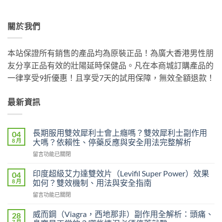
關於我們
本站保證所有銷售的產品均為原裝正品！為廣大香港男性朋
友分享正品有效的壯陽延時保健品。凡在本商城訂購產品的
一律享受9折優惠！且享受7天的試用保障，無效全額退款！
最新資訊
長期服用雙效犀利士會上癮嗎？雙效犀利士副作用
04
8 月
大嗎？依賴性、停藥反應與安全用法完整解析
在
留言功能已關閉
〈長
期
印度超級艾力達雙效片（Levifil Super Power）效果
04
服
8 月
如何？雙效機制、用法與安全指南
用
在
留言功能已關閉
雙
〈印
效
度
犀
威而鋼（Viagra，西地那非）副作用全解析：頭痛、
28
超
利
7 月