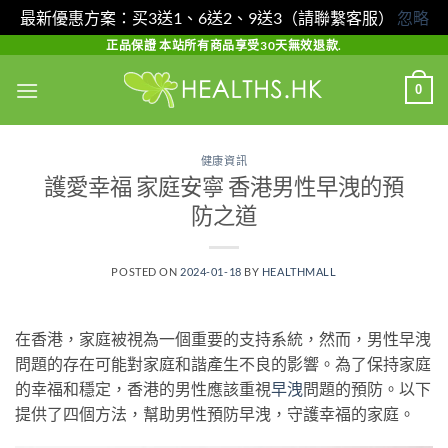
最新優惠方案：买3送1、6送2、9送3（請聯繫客服）
忽略
Skip
正品保證 本站所有商品享受30天無效退款.
to
0
content
健康資訊
護愛幸福 家庭安寧 香港男性早洩的預
防之道
POSTED ON
2024-01-18
BY
HEALTHMALL
在香港，家庭被視為一個重要的支持系統，然而，男性早洩
問題的存在可能對家庭和諧產生不良的影響。為了保持家庭
的幸福和穩定，香港的男性應該重視
早洩
問題的預防。以下
提供了四個方法，幫助男性預防早洩，守護幸福的家庭。