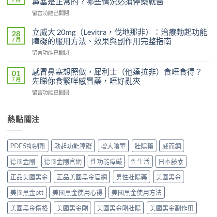
鼻塞是正常的？哪些情況必須停藥就醫
級
士
在
留言功能已關閉
艾
會
〈威
力
上
而
達
立威大 20mg（Levitra，伐地那非）：治療勃起功能
28
癮
鋼
雙
7 月
障礙的服用方法、效果與副作用完整指南
嗎？
（Viagra，
效
雙
在
留言功能已關閉
西
片
效
〈立
地
（Levifil
犀
威
那
感冒鼻塞想照做，犀利士（他達拉非）食唔食得？
01
Super
利
大
非）
7 月
先睇你食緊咩感冒藥，唔好亂夾
Power）
士
20mg（Levitra，
副
效
副
在
留言功能已關閉
伐
作
果
作
〈感
地
用
如
用
冒
那
全
何？
大
鼻
熱點關注
非）：
解
雙
嗎？
塞
治
析：
效
依
想
療
頭
機
賴
照
勃
痛、
PDE5抑制劑
勃起功能障礙
增大陰莖
壯陽藥
威而鋼
制、
性、
做，
起
鼻
用
停
犀
功
塞
德國金剛
德國金剛官網
性功能障礙
性生活
日本藤素
法
藥
利
能
是
與
反
士
障
正品美國黑金
正品美國黑金官網
男性壯陽藥
美國黑金
正
安
應
（他
礙
常
全
與
達
美國黑金ptt
美國黑金使用心得
美國黑金使用方法
的
的？
指
安
拉
服
哪
南〉
全
非）
美國黑金價格
美國黑金剛
美國黑金剛壯陽
美國黑金副作用
用
些
中
用
食
方