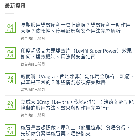
最新資訊
長期服用雙效犀利士會上癮嗎？雙效犀利士副作用
04
8 月
大嗎？依賴性、停藥反應與安全用法完整解析
在
留言功能已關閉
〈長
期
印度超級艾力達雙效片（Levifil Super Power）效果
04
服
8 月
如何？雙效機制、用法與安全指南
用
在
留言功能已關閉
雙
〈印
效
度
犀
威而鋼（Viagra，西地那非）副作用全解析：頭痛、
28
超
利
7 月
鼻塞是正常的？哪些情況必須停藥就醫
級
士
在
留言功能已關閉
艾
會
〈威
力
上
而
達
立威大 20mg（Levitra，伐地那非）：治療勃起功能
28
癮
鋼
雙
7 月
障礙的服用方法、效果與副作用完整指南
嗎？
（Viagra，
效
雙
在
留言功能已關閉
西
片
效
〈立
地
（Levifil
犀
威
那
感冒鼻塞想照做，犀利士（他達拉非）食唔食得？
01
Super
利
大
非）
7 月
先睇你食緊咩感冒藥，唔好亂夾
Power）
士
20mg（Levitra，
副
效
副