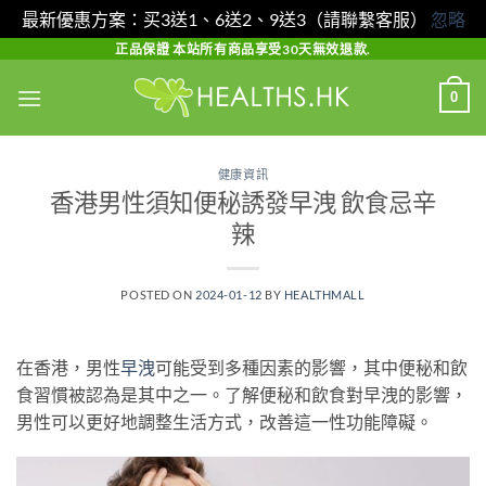
最新優惠方案：买3送1、6送2、9送3（請聯繫客服）
忽略
Skip
正品保證 本站所有商品享受30天無效退款.
to
0
content
健康資訊
香港男性須知便秘誘發早洩 飲食忌辛
辣
POSTED ON
2024-01-12
BY
HEALTHMALL
在香港，男性
早洩
可能受到多種因素的影響，其中便秘和飲
食習慣被認為是其中之一。了解便秘和飲食對早洩的影響，
男性可以更好地調整生活方式，改善這一性功能障礙。