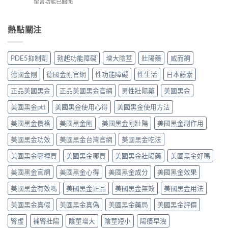
在
留言功能已關閉
伐
作
果
作
〈感
地
用
如
用
冒
那
全
何？
大
鼻
熱點關注
非）：
解
雙
嗎？
塞
治
析：
效
依
想
療
頭
機
賴
照
勃
痛、
PDE5抑制劑
勃起功能障礙
增大陰莖
壯陽藥
威而鋼
制、
性、
做，
起
鼻
用
停
犀
功
塞
德國金剛
德國金剛官網
性功能障礙
性生活
日本藤素
法
藥
利
能
是
與
反
士
障
正品美國黑金
正品美國黑金官網
男性壯陽藥
美國黑金
正
安
應
（他
礙
常
全
與
達
美國黑金ptt
美國黑金使用心得
美國黑金使用方法
的
的？
指
安
拉
服
哪
南〉
全
非）
美國黑金價格
美國黑金剛
美國黑金剛壯陽
美國黑金副作用
用
些
中
用
食
方
情
法
美國黑金功效
美國黑金台灣官網
美國黑金吃法
唔
法、
況
完
食
效
必
整
美國黑金哪裡買
美國黑金哪買
美國黑金壯陽藥
美國黑金好嗎
得？
果
須
解
先
與
停
美國黑金官網
美國黑金心得
美國黑金成分
美國黑金效果
析〉
睇
副
藥
中
你
作
就
美國黑金有效嗎
美國黑金正品
美國黑金無效
美國黑金用法
食
用
醫〉
緊
完
中
美國黑金真假
美國黑金真偽
美國黑金藥局
美國黑金評價
咩
整
感
指
腎虛
補腎壯陽
陰莖增大
陰莖短小
陽痿早洩
冒
南〉