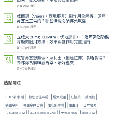
用
在
留言功能已關閉
雙
〈印
效
度
犀
威而鋼（Viagra，西地那非）副作用全解析：頭痛、
28
超
利
7 月
鼻塞是正常的？哪些情況必須停藥就醫
級
士
在
留言功能已關閉
艾
會
〈威
力
上
而
達
立威大 20mg（Levitra，伐地那非）：治療勃起功能
28
癮
鋼
雙
7 月
障礙的服用方法、效果與副作用完整指南
嗎？
（Viagra，
效
雙
在
留言功能已關閉
西
片
效
〈立
地
（Levifil
犀
威
那
感冒鼻塞想照做，犀利士（他達拉非）食唔食得？
01
Super
利
大
非）
7 月
先睇你食緊咩感冒藥，唔好亂夾
Power）
士
20mg（Levitra，
副
效
副
在
留言功能已關閉
伐
作
果
作
〈感
地
用
如
用
冒
那
全
何？
大
鼻
熱點關注
非）：
解
雙
嗎？
塞
治
析：
效
依
想
療
頭
機
賴
照
勃
痛、
PDE5抑制劑
勃起功能障礙
增大陰莖
壯陽藥
威而鋼
制、
性、
做，
起
鼻
用
停
犀
功
塞
德國金剛
德國金剛官網
性功能障礙
性生活
日本藤素
法
藥
利
能
是
與
反
士
障
正品美國黑金
正品美國黑金官網
男性壯陽藥
美國黑金
正
安