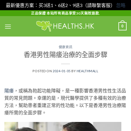
最新優惠方案：买3送1、6送2、9送3（請聯繫客服）
忽略
Skip
正品保證 本站所有商品享受30天無效退款.
to
0
content
健康資訊
香港男性陽痿治療的全面步驟
POSTED ON
2024-01-05
BY
HEALTHMALL
陽痿
，或稱為勃起功能障礙，是一種影響香港男性性生活品
質的常見問題。幸運的是，現代醫學提供了多種有效的治療
方法，幫助患者重建正常的性功能。以下是香港男性治療陽
痿所需的全面步驟。