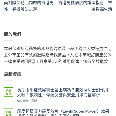
面對陰莖勃起問題的香港男
香港男性陽痿的護理指南，重
性：尋找解決之道
拾性福生活
關於我們
本站保證所有銷售的產品均為原裝正品！為廣大香港男性朋
友分享正品有效的壯陽延時保健品。凡在本商城訂購產品的
一律享受9折優惠！且享受7天的試用保障，無效全額退款！
最新資訊
長期服用雙效犀利士會上癮嗎？雙效犀利士副作用
04
8 月
大嗎？依賴性、停藥反應與安全用法完整解析
在
留言功能已關閉
〈長
期
印度超級艾力達雙效片（Levifil Super Power）效果
04
服
8 月
如何？雙效機制、用法與安全指南