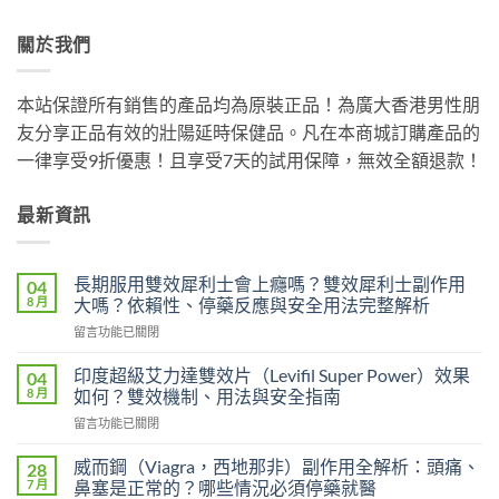
關於我們
本站保證所有銷售的產品均為原裝正品！為廣大香港男性朋
友分享正品有效的壯陽延時保健品。凡在本商城訂購產品的
一律享受9折優惠！且享受7天的試用保障，無效全額退款！
最新資訊
長期服用雙效犀利士會上癮嗎？雙效犀利士副作用
04
8 月
大嗎？依賴性、停藥反應與安全用法完整解析
在
留言功能已關閉
〈長
期
印度超級艾力達雙效片（Levifil Super Power）效果
04
服
8 月
如何？雙效機制、用法與安全指南
用
在
留言功能已關閉
雙
〈印
效
度
犀
威而鋼（Viagra，西地那非）副作用全解析：頭痛、
28
超
利
7 月
鼻塞是正常的？哪些情況必須停藥就醫
級