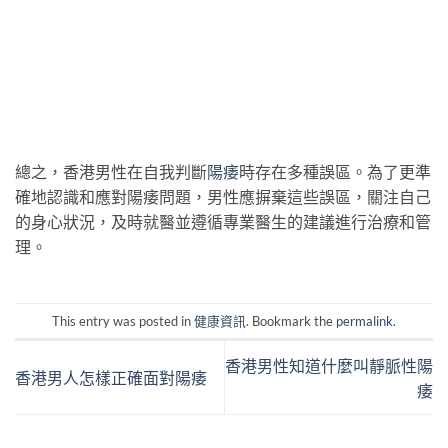
總之，香港男性在自我判斷
陽痿
時存在多種誤區。為了更準
確地認識和應對陽痿問題，男性應摒棄這些誤區，關注自己
的身心狀況，及時就醫並遵循專業醫生的建議進行治療和管
理。
This entry was posted in
健康資訊
. Bookmark the
permalink
.
香港男性知道什麼叫靜脈性陽
香港男人怎樣正確面對陽痿
痿