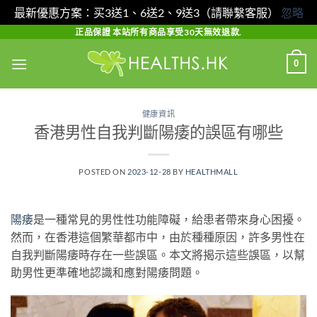
最新優惠方案：买3送1、6送2、9送3（請聯繫客服）
忽略
Skip
正品保證 本站所有商品享受30天無效退款.
to
0
content
健康資訊
香港男性自我判斷陽痿的誤區有哪些
POSTED ON
2023-12-28
BY
HEALTHMALL
陽痿
是一種常見的男性性功能障礙，給患者帶來身心困擾。
然而，在香港這個繁華都市中，由於種種原因，許多男性在
自我判斷陽痿時存在一些誤區。本文將揭示這些誤區，以幫
助男性更準確地認識和應對陽痿問題。