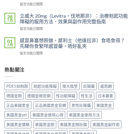
士
在
留言功能已關閉
艾
會
〈威
力
上
而
達
立威大 20mg（Levitra，伐地那非）：治療勃起功能
28
癮
鋼
雙
7 月
障礙的服用方法、效果與副作用完整指南
嗎？
（Viagra，
效
雙
在
留言功能已關閉
西
片
效
〈立
地
（Levifil
犀
威
那
感冒鼻塞想照做，犀利士（他達拉非）食唔食得？
01
Super
利
大
非）
7 月
先睇你食緊咩感冒藥，唔好亂夾
Power）
士
20mg（Levitra，
副
效
副
在
留言功能已關閉
伐
作
果
作
〈感
地
用
如
用
冒
那
全
何？
大
鼻
熱點關注
非）：
解
雙
嗎？
塞
治
析：
效
依
想
療
頭
機
賴
照
勃
痛、
PDE5抑制劑
勃起功能障礙
增大陰莖
壯陽藥
威而鋼
制、
性、
做，
起
鼻
用
停
犀
功
塞
德國金剛
德國金剛官網
性功能障礙
性生活
日本藤素
法
藥
利
能
是
與
反
士
障
正品美國黑金
正品美國黑金官網
男性壯陽藥
美國黑金
正
安
應
（他
礙
常
全
與
達
美國黑金ptt
美國黑金使用心得
美國黑金使用方法
的
的？
指
安
拉
服
哪
南〉
全
非）
美國黑金價格
美國黑金剛
美國黑金剛壯陽
美國黑金副作用
用
些
中
用
食
方
情
法