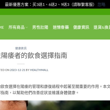
最新優惠方案：买3送1、6送2、9送3（請聯繫客服）
忽略
ME
所有商品
男性壯陽
迷情春藥
健康資訊
退貨&換
健康資訊
性陽痿者的飲食選擇指南
TED ON
2023-12-21
BY
HEALTHMALL
的飲食選擇在陽痿的管理和康復過程中起著至關重要的作用。本
擇指南，以幫助他們改善症狀並維護身體健康。