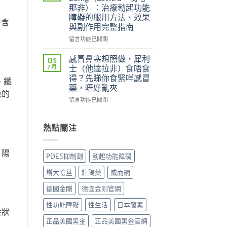
士
（Levifil
（Viagra，
那非）：治療勃起功能
副
Super
西
障礙的服用方法、效果
作
Power）
地
等含
與副作用完整指南
用
效
那
。
大
果
非）
在
留言功能已關閉
嗎？
如
副
〈立
依
何？
作
威
感冒鼻塞想照做，犀利
01
賴
雙
用
大
7 月
士（他達拉非）食唔食
性、
效
全
20mg（Levitra，
得？先睇你食緊咩感冒
停
機
、鐵
解
伐
藥，唔好亂夾
藥
制、
析：
地
激的
反
用
頭
那
在
留言功能已關閉
應
法
痛、
非）：
〈感
與
與
鼻
治
冒
安
安
塞
療
鼻
熱點關注
全
全
是
勃
塞
用
指
正
起
想
法
南〉
常
功
照
，陽
PDE5抑制劑
勃起功能障礙
完
中
的？
能
做，
整
哪
障
犀
增大陰莖
壯陽藥
威而鋼
解
些
礙
利
析〉
情
的
士
德國金剛
德國金剛官網
中
況
服
（他
必
用
達
性功能障礙
性生活
日本藤素
須
症狀
方
拉
停
法、
非）
正品美國黑金
正品美國黑金官網
藥