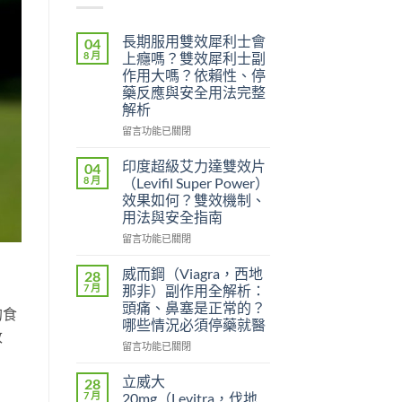
長期服用雙效犀利士會
04
8 月
上癮嗎？雙效犀利士副
作用大嗎？依賴性、停
藥反應與安全用法完整
解析
在
留言功能已關閉
〈長
期
印度超級艾力達雙效片
04
服
8 月
（Levifil Super Power）
用
效果如何？雙效機制、
雙
用法與安全指南
效
犀
在
留言功能已關閉
利
〈印
士
度
威而鋼（Viagra，西地
28
會
超
7 月
那非）副作用全解析：
上
級
頭痛、鼻塞是正常的？
的食
癮
艾
哪些情況必須停藥就醫
嗎？
力
改
雙
達
在
留言功能已關閉
效
雙
〈威
犀
效
而
立威大
28
利
片
鋼
7 月
20mg（Levitra，伐地