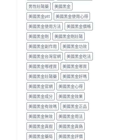
效
食
就
男性壯陽藥
美國黑金
果
唔
醫〉
與
食
中
美國黑金ptt
美國黑金使用心得
副
得？
作
先
美國黑金使用方法
美國黑金價格
用
睇
完
你
美國黑金剛
美國黑金剛壯陽
整
食
指
緊
美國黑金副作用
美國黑金功效
南〉
咩
中
感
美國黑金台灣官網
美國黑金吃法
冒
藥，
美國黑金哪裡買
美國黑金哪買
唔
好
美國黑金壯陽藥
美國黑金好嗎
亂
美國黑金官網
美國黑金心得
夾〉
中
美國黑金成分
美國黑金效果
美國黑金有效嗎
美國黑金正品
美國黑金無效
美國黑金用法
美國黑金真假
美國黑金真偽
美國黑金藥局
美國黑金評價