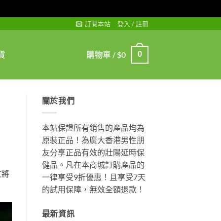
訂閱本站
登入 / 註冊
貨
購物車 /
$
0
0
關於我們
本站保證所有銷售的產品均為
原裝正品！為廣大香港男性朋
友分享正品有效的壯陽延時保
健品。凡在本商城訂購產品的
文將
一律享受9折優惠！且享受7天
的試用保障，無效全額退款！
最新資訊