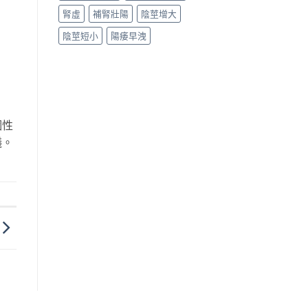
腎虛
補腎壯陽
陰莖增大
陰莖短小
陽痿早洩
個性
議。