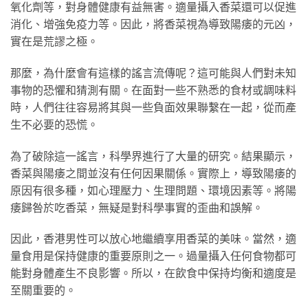
氧化劑等，對身體健康有益無害。適量攝入香菜還可以促進
消化、增強免疫力等。因此，將香菜視為導致陽痿的元凶，
實在是荒謬之極。
那麼，為什麼會有這樣的謠言流傳呢？這可能與人們對未知
事物的恐懼和猜測有關。在面對一些不熟悉的食材或調味料
時，人們往往容易將其與一些負面效果聯繫在一起，從而產
生不必要的恐慌。
為了破除這一謠言，科學界進行了大量的研究。結果顯示，
香菜與陽痿之間並沒有任何因果關係。實際上，導致陽痿的
原因有很多種，如心理壓力、生理問題、環境因素等。將陽
痿歸咎於吃香菜，無疑是對科學事實的歪曲和誤解。
因此，香港男性可以放心地繼續享用香菜的美味。當然，適
量食用是保持健康的重要原則之一。過量攝入任何食物都可
能對身體產生不良影響。所以，在飲食中保持均衡和適度是
至關重要的。