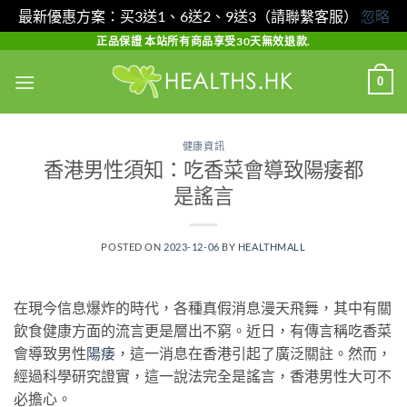
最新優惠方案：买3送1、6送2、9送3（請聯繫客服）
忽略
Skip
正品保證 本站所有商品享受30天無效退款.
to
0
content
健康資訊
香港男性須知：吃香菜會導致陽痿都
是謠言
POSTED ON
2023-12-06
BY
HEALTHMALL
在現今信息爆炸的時代，各種真假消息漫天飛舞，其中有關
飲食健康方面的流言更是層出不窮。近日，有傳言稱吃香菜
會導致男性
陽痿
，這一消息在香港引起了廣泛關註。然而，
經過科學研究證實，這一說法完全是謠言，香港男性大可不
必擔心。