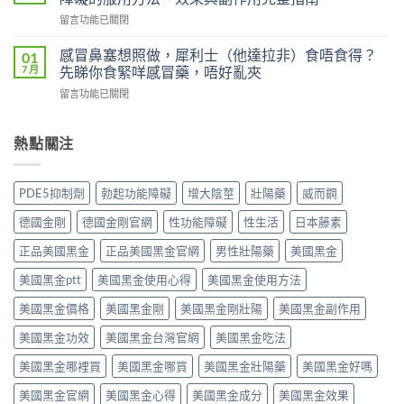
（Viagra，
效
雙
在
留言功能已關閉
西
片
效
〈立
地
（Levifil
犀
威
那
感冒鼻塞想照做，犀利士（他達拉非）食唔食得？
01
Super
利
大
非）
7 月
先睇你食緊咩感冒藥，唔好亂夾
Power）
士
20mg（Levitra，
副
效
副
在
留言功能已關閉
伐
作
果
作
〈感
地
用
如
用
冒
那
全
何？
大
鼻
熱點關注
非）：
解
雙
嗎？
塞
治
析：
效
依
想
療
頭
機
賴
照
勃
痛、
PDE5抑制劑
勃起功能障礙
增大陰莖
壯陽藥
威而鋼
制、
性、
做，
起
鼻
用
停
犀
功
塞
德國金剛
德國金剛官網
性功能障礙
性生活
日本藤素
法
藥
利
能
是
與
反
士
障
正品美國黑金
正品美國黑金官網
男性壯陽藥
美國黑金
正
安
應
（他
礙
常
全
與
達
美國黑金ptt
美國黑金使用心得
美國黑金使用方法
的
的？
指
安
拉
服
哪
南〉
全
非）
美國黑金價格
美國黑金剛
美國黑金剛壯陽
美國黑金副作用
用
些
中
用
食
方
情
法
美國黑金功效
美國黑金台灣官網
美國黑金吃法
唔
法、
況
完
食
效
必
整
美國黑金哪裡買
美國黑金哪買
美國黑金壯陽藥
美國黑金好嗎
得？
果
須
解
先
與
停
美國黑金官網
美國黑金心得
美國黑金成分
美國黑金效果
析〉
睇
副