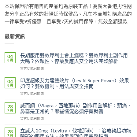
本站保證所有銷售的產品均為原裝正品！為廣大香港男性朋
友分享正品有效的壯陽延時保健品。凡在本商城訂購產品的
一律享受9折優惠！且享受7天的試用保障，無效全額退款！
最新資訊
長期服用雙效犀利士會上癮嗎？雙效犀利士副作用
04
8 月
大嗎？依賴性、停藥反應與安全用法完整解析
在
留言功能已關閉
〈長
期
印度超級艾力達雙效片（Levifil Super Power）效果
04
服
8 月
如何？雙效機制、用法與安全指南
用
在
留言功能已關閉
雙
〈印
效
度
犀
威而鋼（Viagra，西地那非）副作用全解析：頭痛、
28
超
利
7 月
鼻塞是正常的？哪些情況必須停藥就醫
級
士
在
留言功能已關閉
艾
會
〈威
力
上
而
達
立威大 20mg（Levitra，伐地那非）：治療勃起功能
28
癮
鋼
雙
7 月
障礙的服用方法、效果與副作用完整指南
嗎？