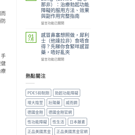
士
（Levifil
（Viagra，
那非）：治療勃起功能
副
Super
西
障礙的服用方法、效果
作
Power）
地
因而
與副作用完整指南
用
效
那
預防
大
果
非）
在
留言功能已關閉
嗎？
如
副
〈立
依
何？
作
威
感冒鼻塞想照做，犀利
01
賴
雙
用
大
7 月
士（他達拉非）食唔食
性、
效
全
20mg（Levitra，
得？先睇你食緊咩感冒
停
機
解
伐
藥，唔好亂夾
藥
制、
析：
地
、手
反
用
頭
那
在
留言功能已關閉
應
復健
法
痛、
非）：
〈感
與
與
鼻
治
冒
治療
安
安
塞
療
鼻
熱點關注
全
全
是
勃
塞
用
指
正
起
想
法
南〉
常
功
照
PDE5抑制劑
勃起功能障礙
完
中
的？
能
做，
整
哪
障
犀
增大陰莖
壯陽藥
威而鋼
解
些
礙
利
析〉
情
的
士
德國金剛
德國金剛官網
中
況
服
（他
必
用
達
性功能障礙
性生活
日本藤素
須
方
拉
停
法、
非）
正品美國黑金
正品美國黑金官網
藥