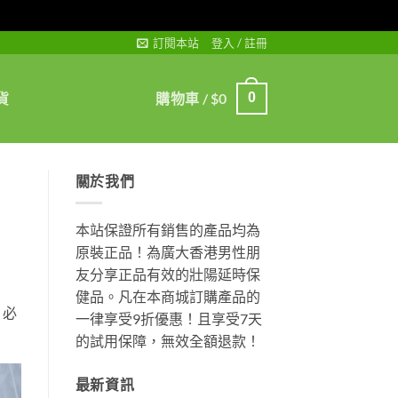
訂閱本站
登入 / 註冊
貨
購物車 /
$
0
0
關於我們
本站保證所有銷售的產品均為
原裝正品！為廣大香港男性朋
友分享正品有效的壯陽延時保
健品。凡在本商城訂購產品的
，必
一律享受9折優惠！且享受7天
的試用保障，無效全額退款！
最新資訊