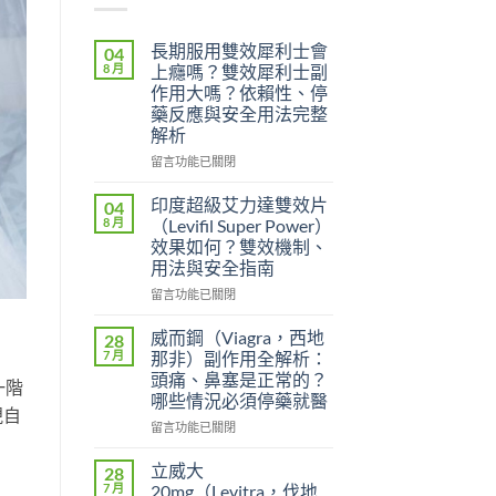
長期服用雙效犀利士會
04
8 月
上癮嗎？雙效犀利士副
作用大嗎？依賴性、停
藥反應與安全用法完整
解析
在
留言功能已關閉
〈長
期
印度超級艾力達雙效片
04
服
8 月
（Levifil Super Power）
用
效果如何？雙效機制、
雙
用法與安全指南
效
犀
在
留言功能已關閉
利
〈印
士
度
威而鋼（Viagra，西地
28
會
超
7 月
那非）副作用全解析：
上
級
頭痛、鼻塞是正常的？
一階
癮
艾
哪些情況必須停藥就醫
嗎？
力
視自
雙
達
在
留言功能已關閉
效
雙
〈威
犀
效
而
立威大
28
利
片
鋼
7 月
20mg（Levitra，伐地