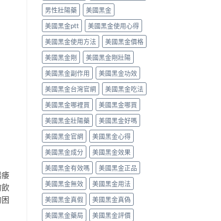
效
食
就
男性壯陽藥
美國黑金
果
唔
醫〉
與
食
中
美國黑金ptt
美國黑金使用心得
副
得？
作
先
美國黑金使用方法
美國黑金價格
用
睇
完
你
美國黑金剛
美國黑金剛壯陽
整
食
指
緊
美國黑金副作用
美國黑金功效
南〉
咩
中
感
美國黑金台灣官網
美國黑金吃法
冒
藥，
美國黑金哪裡買
美國黑金哪買
唔
好
美國黑金壯陽藥
美國黑金好嗎
亂
美國黑金官網
美國黑金心得
夾〉
中
美國黑金成分
美國黑金效果
美國黑金有效嗎
美國黑金正品
陽痿
美國黑金無效
美國黑金用法
的飲
的困
美國黑金真假
美國黑金真偽
美國黑金藥局
美國黑金評價