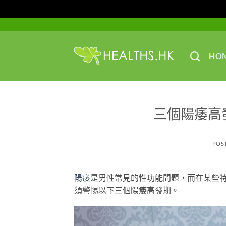
Skip
to
content
HO
三個陽痿高
POS
陽痿
是男性常見的性功能問題，而在某些
須警惕以下三個陽痿高發期。