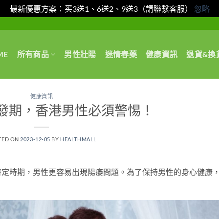
最新優惠方案：买3送1、6送2、9送3（請聯繫客服）
忽略
ME
所有商品
男性壯陽
迷情春藥
健康資訊
退貨&換
健康資訊
發期，香港男性必須警惕！
TED ON
2023-12-05
BY
HEALTHMALL
特定時期，男性更容易出現陽痿問題。為了保持男性的身心健康