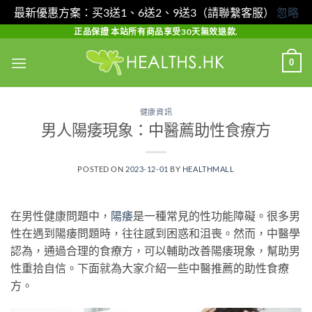
最新優惠方案：买3送1、6送2、9送3（請聯繫客服）
忽略
Skip
正品保證 本站所有商品享受30天無效退款.
to
0
content
健康資訊
男人陽痿現象：中醫薦助性食療方
POSTED ON
2023-12-01
BY
HEALTHMALL
在男性健康問題中，
陽痿
是一種常見的性功能障礙。很多男
性在遇到陽痿問題時，往往感到困惑和沮喪。然而，中醫學
認為，通過合理的食療方，可以輔助改善陽痿現象，幫助男
性重拾自信。下面就為大家介紹一些中醫推薦的助性食療
方。