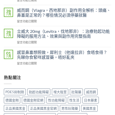
留言功能已關閉
雙
〈印
效
度
犀
威而鋼（Viagra，西地那非）副作用全解析：頭痛、
28
超
利
7 月
鼻塞是正常的？哪些情況必須停藥就醫
級
士
在
留言功能已關閉
艾
會
〈威
力
上
而
達
立威大 20mg（Levitra，伐地那非）：治療勃起功能
28
癮
鋼
雙
7 月
障礙的服用方法、效果與副作用完整指南
嗎？
（Viagra，
效
雙
在
留言功能已關閉
西
片
效
〈立
地
（Levifil
犀
威
那
感冒鼻塞想照做，犀利士（他達拉非）食唔食得？
01
Super
利
大
非）
7 月
先睇你食緊咩感冒藥，唔好亂夾
Power）
士
20mg（Levitra，
副
效
副
在
留言功能已關閉
伐
作
果
作
〈感
地
用
如
用
冒
那
全
何？
大
鼻
熱點關注
非）：
解
雙
嗎？
塞
治
析：
效
依
想
療
頭
機
賴
照
勃
痛、
PDE5抑制劑
勃起功能障礙
增大陰莖
壯陽藥
威而鋼
制、
性、
做，
起
鼻
用
停
犀
功
塞
德國金剛
德國金剛官網
性功能障礙
性生活
日本藤素
法
藥
利
能
是
與
反
士
障
正品美國黑金
正品美國黑金官網
男性壯陽藥
美國黑金
正
安
應
（他
礙
常
全
與