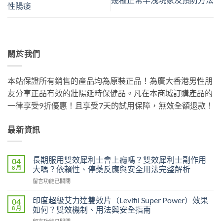
性陽痿
關於我們
本站保證所有銷售的產品均為原裝正品！為廣大香港男性朋
友分享正品有效的壯陽延時保健品。凡在本商城訂購產品的
一律享受9折優惠！且享受7天的試用保障，無效全額退款！
最新資訊
長期服用雙效犀利士會上癮嗎？雙效犀利士副作用
04
8 月
大嗎？依賴性、停藥反應與安全用法完整解析
在
留言功能已關閉
〈長
期
印度超級艾力達雙效片（Levifil Super Power）效果
04
服
8 月
如何？雙效機制、用法與安全指南
用
在