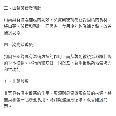
三、山藥芡實煲豬肚
山藥具有滋陰補虛的功效，芡實則被視為益腎固精的食材。
將山藥、芡實和豬肚一同煲煮，食用後能夠滋補身體，改善
陽痿現象。
四、狗肉苁蓉煲
狗肉被認為具有溫補虛損的作用，而苁蓉則被視為滋陰壯陽
的草本植物。將狗肉和苁蓉一同煲煮，食用後能夠增強體力
和性功能。
五、韭菜炒蛋
韭菜具有溫中散寒的作用，蛋類則是優質蛋白質的来源。將
韭菜和蛋一起炒煮食用，能夠促進血液循環，改善
陽痿
問
題。