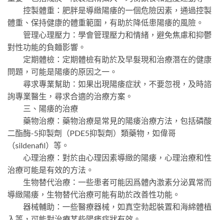
控製體重：肥胖是導緻陽痿的一個危險因素，通過控製
體重、保持健康的體重範圍，有助於降低患陽痿的風險。
管理心理壓力：學會管理壓力和情緒，避免焦慮和抑鬱
對性功能的負麵影響。
定期體檢：定期體檢有助於及早髮現和治療潛在的健康
問題，可能是陽痿的原因之一。
尋求專業幫助：如果出現陽痿症狀，不要忽視，及時諮
詢專業醫生，尋求合適的治療方案。
三、陽痿的治療
藥物治療：藥物治療是常見的陽痿治療方法，包括磷酸
二酯酶-5抑製劑（PDE5抑製劑）類藥物，如偉哥
（sildenafil）等。
心理治療：對於由心理因素導緻的陽痿，心理治療和性
治療可能是有效的方法。
生物替代治療：一些患者可能因爲體內激素分泌異常而
導緻陽痿，生物替代治療可能有助於改善性功能。
器械輔助：一些醫療器械，如真空勃起裝置和海綿體植
入等，可能對治療某些陽痿症狀有效。