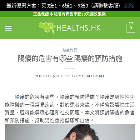
最新優惠方案：买3送1、6送2、9送3（請聯繫客服）
忽略
Skip
正品保證 本站所有商品享受30天無效退款.
to
0
content
健康資訊
陽痿的危害有哪些 陽痿的預防措施
POSTED ON
2023-11-17
BY
HEALTHMALL
陽痿
的危害有哪些，陽痿的預防措施？陽痿是男性性功
能障礙的一種常見疾病，對於患者來説，不僅會影響性生活
質量，還可能導緻心理和社交問題。本文將探討陽痿的危害
和預防措施，幫助男性重拾健康和自信。