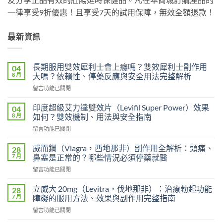
一律享受9折優惠！且享受7天的試用保障，無效全額退款！
最新資訊
長期服用雙效犀利士會上癮嗎？雙效犀利士副作用
04
8 月
大嗎？依賴性、停藥反應與安全用法完整解析
在
留言功能已關閉
〈長
期
印度超級艾力達雙效片（Levifil Super Power）效果
04
服
8 月
如何？雙效機制、用法與安全指南
用
在
留言功能已關閉
雙
〈印
效
度
犀
威而鋼（Viagra，西地那非）副作用全解析：頭痛、
28
超
利
7 月
鼻塞是正常的？哪些情況必須停藥就醫
級
士
在
留言功能已關閉
艾
會
〈威
力
上
而
達
立威大 20mg（Levitra，伐地那非）：治療勃起功能
28
癮
鋼
雙
7 月
障礙的服用方法、效果與副作用完整指南
嗎？
（Viagra，
效
雙
在
留言功能已關閉
西
片
效
〈立
地
（Levifil