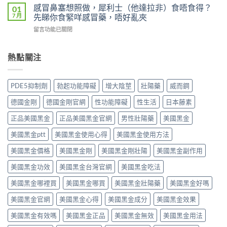
犀
威
那
感冒鼻塞想照做，犀利士（他達拉非）食唔食得？
01
Super
利
大
非）
7 月
先睇你食緊咩感冒藥，唔好亂夾
Power）
士
20mg（Levitra，
副
效
副
在
留言功能已關閉
伐
作
果
作
〈感
地
用
如
用
冒
那
全
何？
大
鼻
熱點關注
非）：
解
雙
嗎？
塞
治
析：
效
依
想
療
頭
機
賴
照
勃
痛、
PDE5抑制劑
勃起功能障礙
增大陰莖
壯陽藥
威而鋼
制、
性、
做，
起
鼻
用
停
犀
功
塞
德國金剛
德國金剛官網
性功能障礙
性生活
日本藤素
法
藥
利
能
是
與
反
士
障
正品美國黑金
正品美國黑金官網
男性壯陽藥
美國黑金
正
安
應
（他
礙
常
全
與
達
美國黑金ptt
美國黑金使用心得
美國黑金使用方法
的
的？
指
安
拉
服
哪
南〉
全
非）
美國黑金價格
美國黑金剛
美國黑金剛壯陽
美國黑金副作用
用
些
中
用
食
方
情
法
美國黑金功效
美國黑金台灣官網
美國黑金吃法
唔
法、
況
完
食
效
必
整
美國黑金哪裡買
美國黑金哪買
美國黑金壯陽藥
美國黑金好嗎
得？
果
須
解
先
與
停
美國黑金官網
美國黑金心得
美國黑金成分
美國黑金效果
析〉
睇
副
藥
中
你
作
就
美國黑金有效嗎
美國黑金正品
美國黑金無效
美國黑金用法
食
用
醫〉
緊