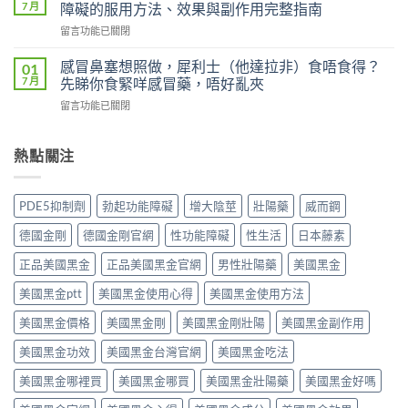
鋼
雙
7 月
障礙的服用方法、效果與副作用完整指南
嗎？
（Viagra，
效
雙
在
留言功能已關閉
西
片
效
〈立
地
（Levifil
犀
威
那
感冒鼻塞想照做，犀利士（他達拉非）食唔食得？
01
Super
利
大
非）
7 月
先睇你食緊咩感冒藥，唔好亂夾
Power）
士
20mg（Levitra，
副
效
副
在
留言功能已關閉
伐
作
果
作
〈感
地
用
如
用
冒
那
全
何？
大
鼻
熱點關注
非）：
解
雙
嗎？
塞
治
析：
效
依
想
療
頭
機
賴
照
勃
痛、
PDE5抑制劑
勃起功能障礙
增大陰莖
壯陽藥
威而鋼
制、
性、
做，
起
鼻
用
停
犀
功
塞
德國金剛
德國金剛官網
性功能障礙
性生活
日本藤素
法
藥
利
能
是
與
反
士
障
正品美國黑金
正品美國黑金官網
男性壯陽藥
美國黑金
正
安
應
（他
礙
常
全
與
達
美國黑金ptt
美國黑金使用心得
美國黑金使用方法
的
的？
指
安
拉
服
哪
南〉
全
非）
美國黑金價格
美國黑金剛
美國黑金剛壯陽
美國黑金副作用
用
些
中
用
食
方
情
法
美國黑金功效
美國黑金台灣官網
美國黑金吃法
唔
法、
況
完
食
效
必
整
美國黑金哪裡買
美國黑金哪買
美國黑金壯陽藥
美國黑金好嗎
得？
果
須
解
先
與
停