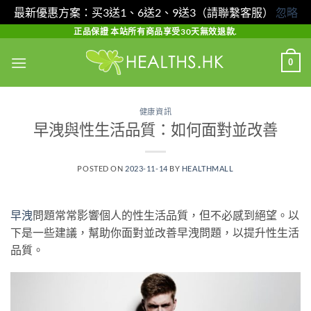
最新優惠方案：买3送1、6送2、9送3（請聯繫客服）
忽略
Skip
正品保證 本站所有商品享受30天無效退款.
to
0
content
健康資訊
早洩與性生活品質：如何面對並改善
POSTED ON
2023-11-14
BY
HEALTHMALL
早洩
問題常常影響個人的性生活品質，但不必感到絕望。以
下是一些建議，幫助你面對並改善早洩問題，以提升性生活
品質。