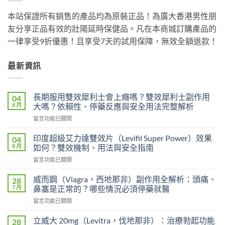
本站保證所有銷售的產品均為原裝正品！為廣大香港男性朋
友分享正品有效的壯陽延時保健品。凡在本商城訂購產品的
一律享受9折優惠！且享受7天的試用保障，無效全額退款！
最新資訊
長期服用雙效犀利士會上癮嗎？雙效犀利士副作用
04
8 月
大嗎？依賴性、停藥反應與安全用法完整解析
在
留言功能已關閉
〈長
期
印度超級艾力達雙效片（Levifil Super Power）效果
04
服
8 月
如何？雙效機制、用法與安全指南
用
在
留言功能已關閉
雙
〈印
效
度
犀
威而鋼（Viagra，西地那非）副作用全解析：頭痛、
28
超
利
7 月
鼻塞是正常的？哪些情況必須停藥就醫
級
士
在
留言功能已關閉
艾
會
〈威
力
上
而
達
立威大 20mg（Levitra，伐地那非）：治療勃起功能
28
癮