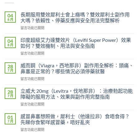
長期服用雙效犀利士會上癮嗎？雙效犀利士副作用
04
8 月
大嗎？依賴性、停藥反應與安全用法完整解析
在
留言功能已關閉
〈長
期
印度超級艾力達雙效片（Levifil Super Power）效果
04
服
8 月
如何？雙效機制、用法與安全指南
用
在
留言功能已關閉
雙
〈印
效
度
犀
威而鋼（Viagra，西地那非）副作用全解析：頭痛、
28
超
利
7 月
鼻塞是正常的？哪些情況必須停藥就醫
級
士
在
留言功能已關閉
艾
會
〈威
力
上
而
達
立威大 20mg（Levitra，伐地那非）：治療勃起功能
28
癮
鋼
雙
7 月
障礙的服用方法、效果與副作用完整指南
嗎？
（Viagra，
效
雙
在
留言功能已關閉
西
片
效
〈立
地
（Levifil
犀
威
那
感冒鼻塞想照做，犀利士（他達拉非）食唔食得？
01
Super
利
大
非）
7 月
先睇你食緊咩感冒藥，唔好亂夾
Power）
士
20mg（Levitra，
副
效
副
在
留言功能已關閉
伐
作
果
作
〈感
地
用
如
用