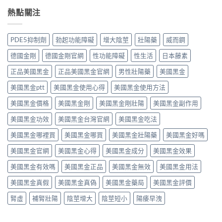
冒
那
全
何？
大
鼻
熱點關注
非）：
解
雙
嗎？
塞
治
析：
效
依
想
療
頭
機
賴
照
勃
痛、
PDE5抑制劑
勃起功能障礙
增大陰莖
壯陽藥
威而鋼
制、
性、
做，
起
鼻
用
停
犀
功
塞
德國金剛
德國金剛官網
性功能障礙
性生活
日本藤素
法
藥
利
能
是
與
反
士
障
正品美國黑金
正品美國黑金官網
男性壯陽藥
美國黑金
正
安
應
（他
礙
常
全
與
達
美國黑金ptt
美國黑金使用心得
美國黑金使用方法
的
的？
指
安
拉
服
哪
南〉
全
非）
美國黑金價格
美國黑金剛
美國黑金剛壯陽
美國黑金副作用
用
些
中
用
食
方
情
法
美國黑金功效
美國黑金台灣官網
美國黑金吃法
唔
法、
況
完
食
效
必
整
美國黑金哪裡買
美國黑金哪買
美國黑金壯陽藥
美國黑金好嗎
得？
果
須
解
先
與
停
美國黑金官網
美國黑金心得
美國黑金成分
美國黑金效果
析〉
睇
副
藥
中
你
作
就
美國黑金有效嗎
美國黑金正品
美國黑金無效
美國黑金用法
食
用
醫〉
緊
完
中
美國黑金真假
美國黑金真偽
美國黑金藥局
美國黑金評價
咩
整
感
指
腎虛
補腎壯陽
陰莖增大
陰莖短小
陽痿早洩
冒
南〉
藥，
中
唔