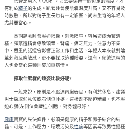
陰囊是男人“小冰箱”。它需要保持一個恆定的溫度，才
有利於
精子
的生成。趴著睡會使陰囊溫度升高，又不容易及
時散熱，所以對精子生長也有一定影響。尚未生育的年輕人
尤其要當心。
長期趴著睡會壓迫陰囊，刺激陰莖，容易造成頻繁遺
精。頻繁遺精會導致頭暈、背痛、疲乏無力、注意力不集
中，嚴重的話還會影響正常工作和生活。年輕人本來就對陰
莖刺激反應敏感，更不要採取這種睡姿。還有，頻繁遺精的
人也要當心這種睡姿加重病情。
採取什麼樣的睡姿比較好呢?
一般來說，原則是不壓迫內臟器官，有利於休息。建議
男士採取仰臥位或右側位睡姿，這樣既不壓迫精囊，也不壓
迫心臟(左側位會壓迫心臟)，對身體最好。
健康
寶寶的先決條件，必須是健康的精子和卵子結合的結
晶。可是，工作壓力、環境污染及
性病
等因素導致男性播種