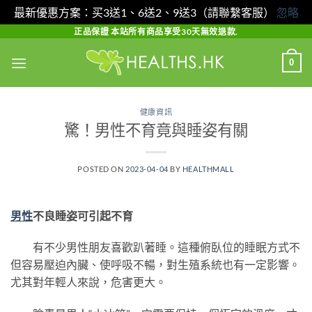
最新優惠方案：买3送1、6送2、9送3（請聯繫客服）
忽略
Skip
正品保證 本站所有商品享受30天無效退款.
to
0
content
健康資訊
驚！男性不育竟與睡姿有關
POSTED ON
2023-04-04
BY
HEALTHMALL
男性
不良睡姿可引起不育
有不少男性朋友喜歡趴著睡。這種俯臥位的睡眠方式不
但容易壓迫內臟、使呼吸不暢，對生殖系統也有一定影響。
尤其對年輕人來說，危害更大。