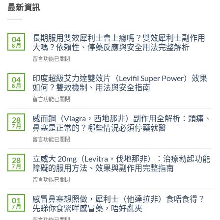
最新資訊
長期服用雙效犀利士會上癮嗎？雙效犀利士副作用
04
8 月
大嗎？依賴性、停藥反應與安全用法完整解析
在
留言功能已關閉
〈長
期
印度超級艾力達雙效片（Levifil Super Power）效果
04
服
8 月
如何？雙效機制、用法與安全指南
用
在
留言功能已關閉
雙
〈印
效
度
犀
威而鋼（Viagra，西地那非）副作用全解析：頭痛、
28
超
利
7 月
鼻塞是正常的？哪些情況必須停藥就醫
級
士
在
留言功能已關閉
艾
會
〈威
力
上
而
達
立威大 20mg（Levitra，伐地那非）：治療勃起功能
28
癮
鋼
雙
7 月
障礙的服用方法、效果與副作用完整指南
嗎？
（Viagra，
效
雙
在
留言功能已關閉
西
片
效
〈立
地
（Levifil
犀
威
那
感冒鼻塞想照做，犀利士（他達拉非）食唔食得？
01
Super
利
大
非）
7 月
先睇你食緊咩感冒藥，唔好亂夾
Power）
士
20mg（Levitra，
副
效
副
在
留言功能已關閉