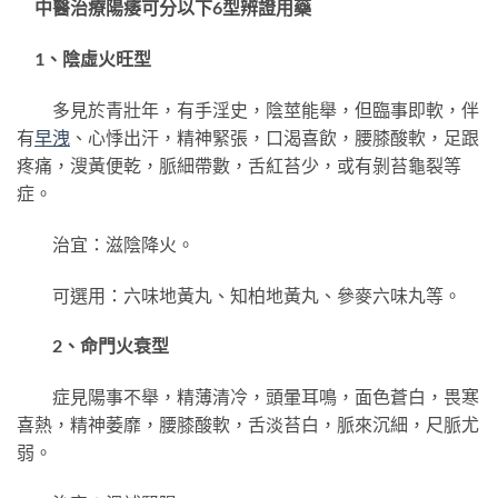
中醫治療陽痿可分以下6型辨證用藥
1、陰虛火旺型
多見於青壯年，有手淫史，陰莖能舉，但臨事即軟，伴
有
早洩
、心悸出汗，精神緊張，口渴喜飲，腰膝酸軟，足跟
疼痛，溲黃便乾，脈細帶數，舌紅苔少，或有剝苔龜裂等
症。
治宜：滋陰降火。
可選用：六味地黃丸、知柏地黃丸、參麥六味丸等。
2、命門火衰型
症見陽事不舉，精薄清冷，頭暈耳鳴，面色蒼白，畏寒
喜熱，精神萎靡，腰膝酸軟，舌淡苔白，脈來沉細，尺脈尤
弱。