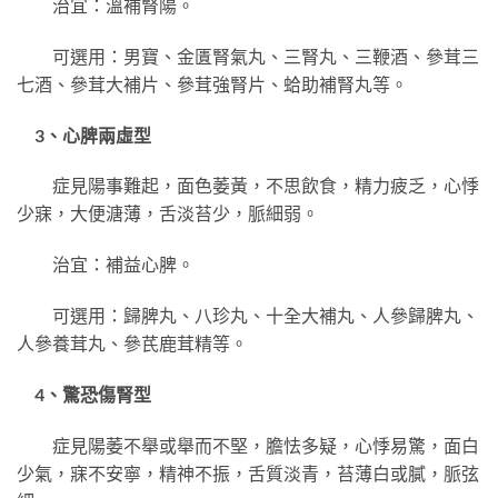
治宜：溫補腎陽。
可選用：男寶、金匱腎氣丸、三腎丸、三鞭酒、參茸三
七酒、參茸大補片、參茸強腎片、蛤助補腎丸等。
3、心脾兩虛型
症見陽事難起，面色萎黃，不思飲食，精力疲乏，心悸
少寐，大便溏薄，舌淡苔少，脈細弱。
治宜：補益心脾。
可選用：歸脾丸、八珍丸、十全大補丸、人參歸脾丸、
人參養茸丸、參芪鹿茸精等。
4、驚恐傷腎型
症見陽萎不舉或舉而不堅，膽怯多疑，心悸易驚，面白
少氣，寐不安寧，精神不振，舌質淡青，苔薄白或膩，脈弦