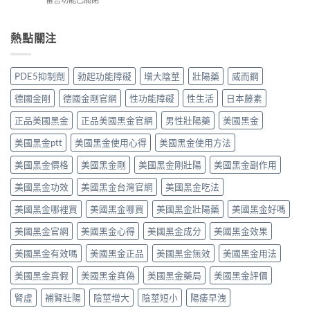
伐
作
果
作
〈感
地
用
如
用
冒
那
全
何？
大
鼻
熱點關注
非）：
解
雙
嗎？
塞
治
析：
效
依
想
療
頭
機
賴
照
勃
痛、
PDE5抑制劑
勃起功能障礙
增大陰莖
壯陽藥
威而鋼
制、
性、
做，
起
鼻
用
停
犀
功
塞
德國金剛
德國金剛官網
性功能障礙
性生活
日本藤素
法
藥
利
能
是
與
反
士
障
正品美國黑金
正品美國黑金官網
男性壯陽藥
美國黑金
正
安
應
（他
礙
常
全
與
達
美國黑金ptt
美國黑金使用心得
美國黑金使用方法
的
的？
指
安
拉
服
哪
南〉
全
非）
美國黑金價格
美國黑金剛
美國黑金剛壯陽
美國黑金副作用
用
些
中
用
食
方
情
法
美國黑金功效
美國黑金台灣官網
美國黑金吃法
唔
法、
況
完
食
效
必
整
美國黑金哪裡買
美國黑金哪買
美國黑金壯陽藥
美國黑金好嗎
得？
果
須
解
先
與
停
美國黑金官網
美國黑金心得
美國黑金成分
美國黑金效果
析〉
睇
副
藥
中
你
作
就
美國黑金有效嗎
美國黑金正品
美國黑金無效
美國黑金用法
食
用
醫〉
緊
完
中
美國黑金真假
美國黑金真偽
美國黑金藥局
美國黑金評價
咩
整
感
指
腎虛
補腎壯陽
陰莖增大
陰莖短小
陽痿早洩
冒
南〉