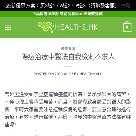
最新優惠方案：买3送1、6送2、9送3（請聯繫客服）
忽略
Skip
正品保證 本站所有商品享受30天無效退款.
to
0
content
健康資訊
陽痿治療中醫法自我檢測不求人
POSTED ON
2023-04-03
BY
HEALTHMALL
若是
男性
受到了
陽痿
這種
疾病
的折磨，會承受很大的痛苦，
不僅心理上會承受痛苦，而且，還會導致身體受到很大的影
響，平時大家需要注意這種疾病的危害，要注意合理的進行
治療，有效地進行保健，那麼，陽痿的中醫治療方法都有哪
些呢?