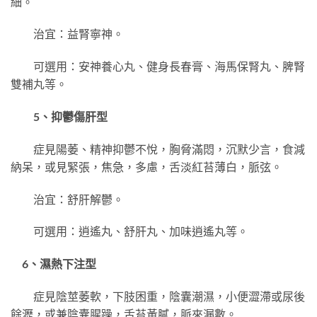
細。
治宜：益腎寧神。
可選用：安神養心丸、健身長春膏、海馬保腎丸、脾腎
雙補丸等。
5、抑鬱傷肝型
症見陽萎、精神抑鬱不悅，胸脅滿悶，沉默少言，食減
納呆，或見緊張，焦急，多慮，舌淡紅苔薄白，脈弦。
治宜：舒肝解鬱。
可選用：逍遙丸、舒肝丸、加味逍遙丸等。
6、濕熱下注型
症見陰莖萎軟，下肢困重，陰囊潮濕，小便澀滯或尿後
餘瀝，或兼陰囊腥躁，舌苔黃膩，脈來漏數。