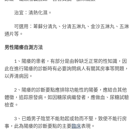
治宜：清熱化濕。
可選用：萆蘚分清丸、分清五淋丸、金沙五淋丸、五淋
通片等。
男性陽痿自測方法
1、陽痿的患者，有部分是由幹缺乏正常的性知識，因
此在進行陽痿的診斷時有必要詢問病人有關其房事等問題，
以弄清病因。
2、陽痿的診斷要點應排除功能性的陽萎，應結合其他
體徵，追踪原發病。如因糖尿病繼發者，應做血、尿糖試驗
檢查。
3、已婚男子陰莖不能勃起或勃而不堅，致使不能行房
事，此為陽痿的診斷要點的主要
臨床
表現。