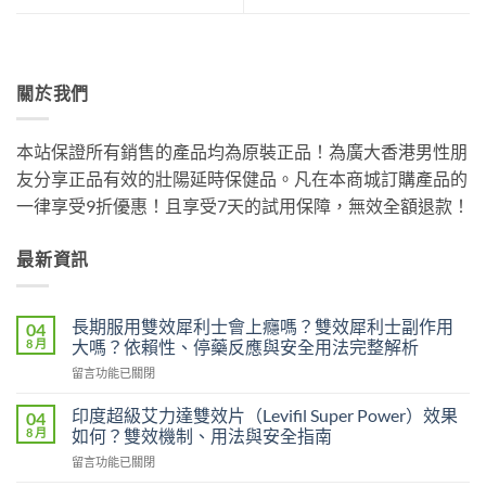
關於我們
本站保證所有銷售的產品均為原裝正品！為廣大香港男性朋
友分享正品有效的壯陽延時保健品。凡在本商城訂購產品的
一律享受9折優惠！且享受7天的試用保障，無效全額退款！
最新資訊
長期服用雙效犀利士會上癮嗎？雙效犀利士副作用
04
8 月
大嗎？依賴性、停藥反應與安全用法完整解析
在
留言功能已關閉
〈長
期
印度超級艾力達雙效片（Levifil Super Power）效果
04
服
8 月
如何？雙效機制、用法與安全指南
用
在
留言功能已關閉
雙
〈印
效