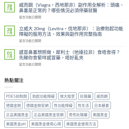
度
犀
威而鋼（Viagra，西地那非）副作用全解析：頭痛、
28
超
利
7 月
鼻塞是正常的？哪些情況必須停藥就醫
級
士
在
留言功能已關閉
艾
會
〈威
力
上
而
達
立威大 20mg（Levitra，伐地那非）：治療勃起功能
28
癮
鋼
雙
7 月
障礙的服用方法、效果與副作用完整指南
嗎？
（Viagra，
效
雙
在
留言功能已關閉
西
片
效
〈立
地
（Levifil
犀
威
那
感冒鼻塞想照做，犀利士（他達拉非）食唔食得？
01
Super
利
大
非）
7 月
先睇你食緊咩感冒藥，唔好亂夾
Power）
士
20mg（Levitra，
副
效
副
在
留言功能已關閉
伐
作
果
作
〈感
地
用
如
用
冒
那
全
何？
大
鼻
熱點關注
非）：
解
雙
嗎？
塞
治
析：
效
依
想
療
頭
機
賴
照
勃
痛、
PDE5抑制劑
勃起功能障礙
增大陰莖
壯陽藥
威而鋼
制、
性、
做，
起
鼻
用
停
犀
功
塞
德國金剛
德國金剛官網
性功能障礙
性生活
日本藤素
法
藥
利
能
是
與
反
士
障
正品美國黑金
正品美國黑金官網
男性壯陽藥
美國黑金
正
安
應
（他
礙
常
全
與
達
美國黑金ptt
美國黑金使用心得
美國黑金使用方法
的
的？
指
安
拉
服