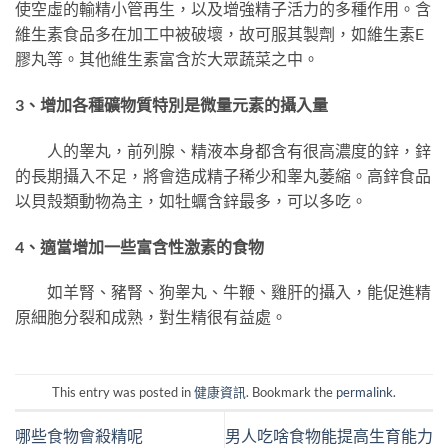
使空虛的輸精小管再生，以及增強精子活力的多種作用。含
維生素食品多在加工中被破壞，故可服其製劑，如維生素E
膠丸等。其他維生素富含於大眾蔬菜之中。
3、增加各種礦物質特別是微量元素的攝入量
人的睾丸，前列腺、精液本身都含有很高濃度的鋅，鋅
的長期攝入不足，將會造成精子稀少和睾丸萎縮。高鋅食品
以貝殼類動物為主，如牡蠣含鋅最多，可以多吃。
4、適當增加一些富含性激素的食物
如羊腎、豬腎、狗睾丸、牛鞭、雞肝的攝入，能促進精
原細胞分裂和成熟，對生精很有益處。
This entry was posted in
健康資訊
. Bookmark the
permalink
.
哪些食物會殺精呢
男人吃啥食物能提高生育能力