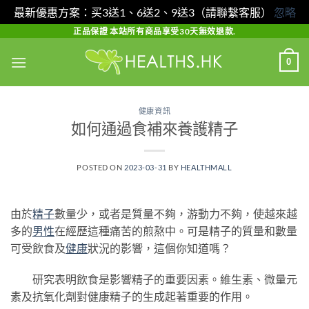
最新優惠方案：买3送1、6送2、9送3（請聯繫客服）
忽略
Skip
正品保證 本站所有商品享受30天無效退款.
to
0
content
健康資訊
如何通過食補來養護精子
POSTED ON
2023-03-31
BY
HEALTHMALL
由於
精子
數量少，或者是質量不夠，游動力不夠，使越來越
多的
男性
在經歷這種痛苦的煎熬中。可是精子的質量和數量
可受飲食及
健康
狀況的影響，這個你知道嗎？
研究表明飲食是影響精子的重要因素。維生素、微量元
素及抗氧化劑對健康精子的生成起著重要的作用。