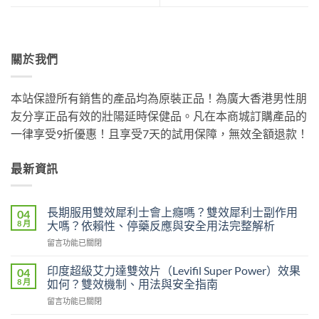
關於我們
本站保證所有銷售的產品均為原裝正品！為廣大香港男性朋
友分享正品有效的壯陽延時保健品。凡在本商城訂購產品的
一律享受9折優惠！且享受7天的試用保障，無效全額退款！
最新資訊
長期服用雙效犀利士會上癮嗎？雙效犀利士副作用
04
8 月
大嗎？依賴性、停藥反應與安全用法完整解析
在
留言功能已關閉
〈長
期
印度超級艾力達雙效片（Levifil Super Power）效果
04
服
8 月
如何？雙效機制、用法與安全指南
用
在
留言功能已關閉
雙
〈印
效