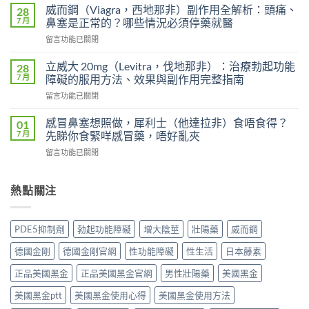
度
犀
威而鋼（Viagra，西地那非）副作用全解析：頭痛、
28
超
利
7 月
鼻塞是正常的？哪些情況必須停藥就醫
級
士
在
留言功能已關閉
艾
會
〈威
力
上
而
達
立威大 20mg（Levitra，伐地那非）：治療勃起功能
28
癮
鋼
雙
7 月
障礙的服用方法、效果與副作用完整指南
嗎？
（Viagra，
效
雙
在
留言功能已關閉
西
片
效
〈立
地
（Levifil
犀
威
那
感冒鼻塞想照做，犀利士（他達拉非）食唔食得？
01
Super
利
大
非）
7 月
先睇你食緊咩感冒藥，唔好亂夾
Power）
士
20mg（Levitra，
副
效
副
在
留言功能已關閉
伐
作
果
作
〈感
地
用
如
用
冒
那
全
何？
大
鼻
熱點關注
非）：
解
雙
嗎？
塞
治
析：
效
依
想
療
頭
機
賴
照
勃
痛、
PDE5抑制劑
勃起功能障礙
增大陰莖
壯陽藥
威而鋼
制、
性、
做，
起
鼻
用
停
犀
功
塞
德國金剛
德國金剛官網
性功能障礙
性生活
日本藤素
法
藥
利
能
是
與
反
士
障
正品美國黑金
正品美國黑金官網
男性壯陽藥
美國黑金
正
安
應
（他
礙
常
全
與
達
美國黑金ptt
美國黑金使用心得
美國黑金使用方法
的
的？
指
安
拉
服
哪