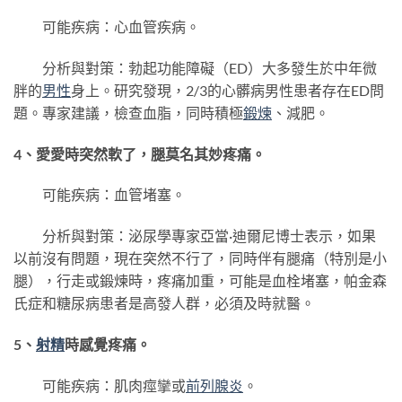
可能疾病：心血管疾病。
分析與對策：勃起功能障礙（ED）大多發生於中年微
胖的
男性
身上。研究發現，2/3的心髒病男性患者存在ED問
題。專家建議，檢查血脂，同時積極
鍛煉
、減肥。
4、愛愛時突然軟了，腿莫名其妙疼痛。
可能疾病：血管堵塞。
分析與對策：泌尿學專家亞當·迪爾尼博士表示，如果
以前沒有問題，現在突然不行了，同時伴有腿痛（特別是小
腿），行走或鍛煉時，疼痛加重，可能是血栓堵塞，帕金森
氏症和糖尿病患者是高發人群，必須及時就醫。
5、
射精
時感覺疼痛。
可能疾病：肌肉痙攣或
前列腺炎
。