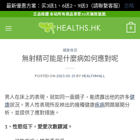
最新優惠方案：买3送1、6送2、9送3（請聯繫客服）
忽略
Skip
正品保證 本站所有商品享受30天無效退款.
to
0
content
健康資訊
無射精可能是什麼病如何應對呢
POSTED ON
2023-03-25
BY
HEALTHMALL
男人在床上的表現，就如同一面鏡子，能透露出他的許多
健
康
狀況。男人性表現所反映出的幾種健康
疾病
問題展開分
析，並提供了應對措施。
1、性慾低下，愛愛次數驟減。