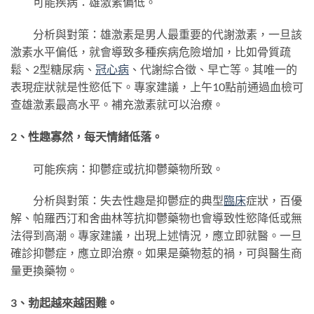
可能疾病：雄激素偏低。
分析與對策：雄激素是男人最重要的代謝激素，一旦該
激素水平偏低，就會導致多種疾病危險增加，比如骨質疏
鬆、2型糖尿病、
冠心病
、代謝綜合徵、早亡等。其唯一的
表現症狀就是性慾低下。專家建議，上午10點前通過血檢可
查雄激素最高水平。補充激素就可以治療。
2、性趣寡然，每天情緒低落。
可能疾病：抑鬱症或抗抑鬱藥物所致。
分析與對策：失去性趣是抑鬱症的典型
臨床
症狀，百優
解、帕羅西汀和舍曲林等抗抑鬱藥物也會導致性慾降低或無
法得到高潮。專家建議，出現上述情況，應立即就醫。一旦
確診抑鬱症，應立即治療。如果是藥物惹的禍，可與醫生商
量更換藥物。
3、勃起越來越困難。