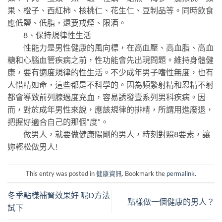
果、橙子、西紅柿、核桃仁、花生仁、豆制品等。同時飲食
應低鹽、低脂，還要戒煙、限酒。
8、保持規律性生活
性能力是男性健康的風向標，在高血壓、高血脂、高血
糖和心腦血管疾病之前，性功能會先出現問題。維持身體健
康，要有適度規律的性生活。不少成年男子嗜性無度，也有
人惜精如命，這些都是不科學的。因為頻繁射精和忍精不射
都會導致前列腺過度充血，容易誘發壹系列男科疾病。因
而，對於成年男性來說，應該規律的排精，所謂用進廢退，
把握好適合自己的那個“度”。
做男人，就要做健康陽剛的男人，時刻對照8要素，讓
妳輕松做男人!
This entry was posted in
健康資訊
. Bookmark the
permalink
.
冬季點樣補腎效果好 呢D方法
點樣做一個健康的男人？
試下