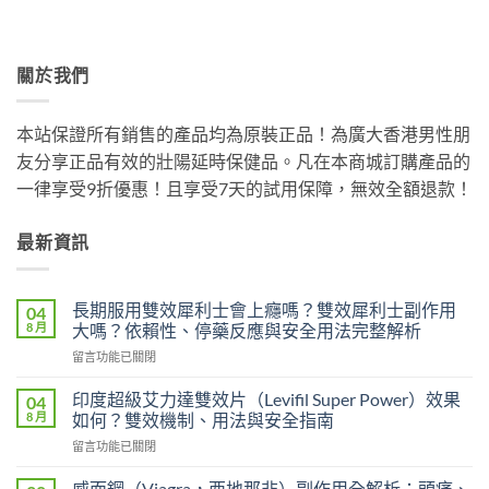
關於我們
本站保證所有銷售的產品均為原裝正品！為廣大香港男性朋
友分享正品有效的壯陽延時保健品。凡在本商城訂購產品的
一律享受9折優惠！且享受7天的試用保障，無效全額退款！
最新資訊
長期服用雙效犀利士會上癮嗎？雙效犀利士副作用
04
8 月
大嗎？依賴性、停藥反應與安全用法完整解析
在
留言功能已關閉
〈長
期
印度超級艾力達雙效片（Levifil Super Power）效果
04
服
8 月
如何？雙效機制、用法與安全指南
用
在
留言功能已關閉
雙
〈印
效
度
犀
威而鋼（Viagra，西地那非）副作用全解析：頭痛、