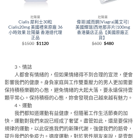
壯陽藥
壯陽藥
Cialis 犀利士30粒
偉哥|威而鋼|Viagra|萬艾可|
Cialis20mg 美國禮來原廠 36
美國輝瑞|西地那非片|100mg
小時效果 壯陽藥 香港總代理
香港藥店正品【美國原廠正
正品
貨】
Original
Current
Original
Current
$
1500
$
1120
$
600
$
480
price
price
price
price
was:
is:
was:
is:
$1500.
$1120.
$600.
$480.
3、情誌
人都會有情緒的，但如果情緒得不到合理的宣泄，便會
影響我們的健康。身負家庭與工作雙重壓力的男人更加需要
保持積極樂觀的心態，避免情緒的大起大落，要永遠保持壹
顆平常心。保持積極的心態，妳會發現自己越來越有魅力。
4、運動
我們都知道運動有益健康，但隨著工作生活節奏的加
快，運動對我們來說已經成了奢望。盡管如此，還是要保持
規律的運動，以此促進我們的新陳代謝，強健我們的筋骨，
提升我們的免疫力。適度運動，對於男性朋友來說，是壹劑