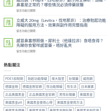
28
超
利
7 月
鼻塞是正常的？哪些情況必須停藥就醫
級
士
在
留言功能已關閉
艾
會
〈威
力
上
而
達
立威大 20mg（Levitra，伐地那非）：治療勃起功能
28
癮
鋼
雙
7 月
障礙的服用方法、效果與副作用完整指南
嗎？
（Viagra，
效
雙
在
留言功能已關閉
西
片
效
〈立
地
（Levifil
犀
威
那
感冒鼻塞想照做，犀利士（他達拉非）食唔食得？
01
Super
利
大
非）
7 月
先睇你食緊咩感冒藥，唔好亂夾
Power）
士
20mg（Levitra，
副
效
副
在
留言功能已關閉
伐
作
果
作
〈感
地
用
如
用
冒
那
全
何？
大
鼻
熱點關注
非）：
解
雙
嗎？
塞
治
析：
效
依
想
療
頭
機
賴
照
勃
痛、
PDE5抑制劑
勃起功能障礙
增大陰莖
壯陽藥
威而鋼
制、
性、
做，
起
鼻
用
停
犀
功
塞
德國金剛
德國金剛官網
性功能障礙
性生活
日本藤素
法
藥
利
能
是
與
反
士
障
正品美國黑金
正品美國黑金官網
男性壯陽藥
美國黑金
正
安
應
（他
礙
常
全
與
達
美國黑金ptt
美國黑金使用心得
美國黑金使用方法
的
的？
指
安
拉
服
哪
南〉
全
非）
美國黑金價格
美國黑金剛
美國黑金剛壯陽
美國黑金副作用
用