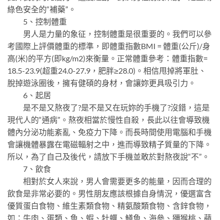
綠色安全的“補藥”。
5、控制體重
男人是力量的象征，控制體重是很重要的。我們可以參
考國際上評價體重的標準，即體重指數BMI = 體重(公斤)/身
高(米)的平方(即kg/m2)來衡量。正常體重參考：體重指數=
18.5-23.9(超重24.0-27.9，肥胖≥28.0)。相信甩掉將軍肚、
脫掉遊泳圈後，擁有健碩的身材，會讓妳更具吸引力。
6、起居
是不是又熬夜了?是不是又在玩妳的手機了?沒錯，這是
現代人的“通病”。熬夜相當於慢性自殺，長此以往會導致機
體內分泌功能紊亂、免疫力下降。而長時間使用電腦和手機
會讓機體暴露在電磁輻射之中，進而導致精子質量的下降。
所以，為了自己及後代，請放下手機並敢於對熬夜說“不”。
7、飲食
相對於女人來說，男人會需要更多的能量，因而合理的
飲食是非常必要的。男性朋友應該根據自身情況，優選富含
優質蛋白食物、維生素類食物、精氨酸類食物、含鋅食物，
如：牛肉、蛋類、魚、蝦、牡蠣、鱔魚、海參、獼猴桃、蘋