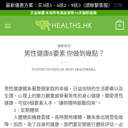
最新優惠方案：买3送1、6送2、9送3（請聯繫客服）
忽略
Skip
正品保證 本站所有商品享受30天無效退款.
to
0
content
健康資訊
男性健康8要素 你做到幾點？
POSTED ON
2022-04-20
BY
HEALTHMALL
男性健康關系著整個家庭的幸福，日益加快的生活節奏以及
生理、心理上的壓力嚴重威脅著男性的身心健康。關愛男性
健康，可從8個要素入手，“讓妳隨時脈動回來”。
1、定期體檢
人體猶如機器壹樣，長時間地運轉，難免會出現壹些故
障。因而，為了自身的健康，我們要定期進行體檢評估。必