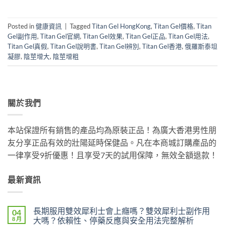
Posted in
健康資訊
|
Tagged
Titan Gel HongKong
,
Titan Gel價格
,
Titan
Gel副作用
,
Titan Gel官網
,
Titan Gel效果
,
Titan Gel正品
,
Titan Gel用法
,
Titan Gel真假
,
Titan Gel說明書
,
Titan Gel辨別
,
Titan Gel香港
,
俄羅斯泰坦
凝膠
,
陰莖增大
,
陰莖增粗
關於我們
本站保證所有銷售的產品均為原裝正品！為廣大香港男性朋
友分享正品有效的壯陽延時保健品。凡在本商城訂購產品的
一律享受9折優惠！且享受7天的試用保障，無效全額退款！
最新資訊
長期服用雙效犀利士會上癮嗎？雙效犀利士副作用
04
8 月
大嗎？依賴性、停藥反應與安全用法完整解析