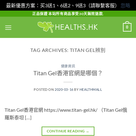
最新優惠方案：买3送1、6送2、9送3（請聯繫客服）
忽略
Skip
正品保證 本站所有商品享受30天無效退款.
to
0
content
TAG ARCHIVES:
TITAN GEL辨別
健康資訊
Titan Gel香港官網是哪個？
POSTED ON
2020-03-16
BY
HEALTHMALL
Titan Gel香港官網 https://www.titan-gel.hk/ （Titan Gel俄
羅斯泰坦 […]
CONTINUE READING
→