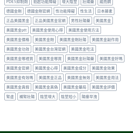
痛、
PDE5抑制劑
勃起功能障礙
增大陰莖
壯陽藥
威而鋼
制、
性、
做，
起
鼻
用
停
犀
功
塞
德國金剛
德國金剛官網
性功能障礙
性生活
日本藤素
法
藥
利
能
是
與
反
士
障
正品美國黑金
正品美國黑金官網
男性壯陽藥
美國黑金
正
安
應
（他
礙
常
全
與
達
美國黑金ptt
美國黑金使用心得
美國黑金使用方法
的
的？
指
安
拉
服
哪
南〉
全
非）
美國黑金價格
美國黑金剛
美國黑金剛壯陽
美國黑金副作用
用
些
中
用
食
方
情
法
美國黑金功效
美國黑金台灣官網
美國黑金吃法
唔
法、
況
完
食
效
必
整
美國黑金哪裡買
美國黑金哪買
美國黑金壯陽藥
美國黑金好嗎
得？
果
須
解
先
與
停
美國黑金官網
美國黑金心得
美國黑金成分
美國黑金效果
析〉
睇
副
藥
中
你
作
就
美國黑金有效嗎
美國黑金正品
美國黑金無效
美國黑金用法
食
用
醫〉
緊
完
中
美國黑金真假
美國黑金真偽
美國黑金藥局
美國黑金評價
咩
整
感
指
腎虛
補腎壯陽
陰莖增大
陰莖短小
陽痿早洩
冒
南〉
藥，
中
唔
好
亂
夾〉
中