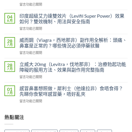
在
留言功能已關閉
〈長
期
印度超級艾力達雙效片（Levifil Super Power）效果
04
服
8 月
如何？雙效機制、用法與安全指南
用
在
留言功能已關閉
雙
〈印
效
度
犀
威而鋼（Viagra，西地那非）副作用全解析：頭痛、
28
超
利
7 月
鼻塞是正常的？哪些情況必須停藥就醫
級
士
在
留言功能已關閉
艾
會
〈威
力
上
而
達
立威大 20mg（Levitra，伐地那非）：治療勃起功能
28
癮
鋼
雙
7 月
障礙的服用方法、效果與副作用完整指南
嗎？
（Viagra，
效
雙
在
留言功能已關閉
西
片
效
〈立
地
（Levifil
犀
威
那
感冒鼻塞想照做，犀利士（他達拉非）食唔食得？
01
Super
利
大
非）
7 月
先睇你食緊咩感冒藥，唔好亂夾
Power）
士
20mg（Levitra，
副
效
副
在
留言功能已關閉
伐
作
果
作
〈感
地
用
如
用
冒
那
全
何？
大
鼻
熱點關注
非）：
解
雙
嗎？
塞
治
析：
效
依
想
療
頭
機
賴
照
勃