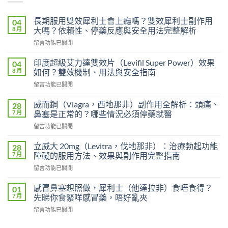
長期服用雙效犀利士會上癮嗎？雙效犀利士副作用
04
8 月
大嗎？依賴性、停藥反應與安全用法完整解析
在
留言功能已關閉
〈長
期
印度超級艾力達雙效片（Levifil Super Power）效果
04
服
8 月
如何？雙效機制、用法與安全指南
用
在
留言功能已關閉
雙
〈印
效
度
犀
威而鋼（Viagra，西地那非）副作用全解析：頭痛、
28
超
利
7 月
鼻塞是正常的？哪些情況必須停藥就醫
級
士
在
留言功能已關閉
艾
會
〈威
力
上
而
達
立威大 20mg（Levitra，伐地那非）：治療勃起功能
28
癮
鋼
雙
7 月
障礙的服用方法、效果與副作用完整指南
嗎？
（Viagra，
效
雙
在
留言功能已關閉
西
片
效
〈立
地
（Levifil
犀
威
那
感冒鼻塞想照做，犀利士（他達拉非）食唔食得？
01
Super
利
大
非）
7 月
先睇你食緊咩感冒藥，唔好亂夾
Power）
士
20mg（Levitra，
副
效
副
在
留言功能已關閉
伐
作
果
作
〈感
地
用
如
用
冒
那