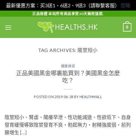
最新優惠方案：买3送1、6送2、9送3（請聯繫客服）
忽略
Skip
正品保證 本站所有商品享受30天無效退款.
to
0
content
TAG ARCHIVES:
陽莖短小
健康資訊
正品美國黑金哪裏能買到？美國黑金怎麼
吃？
POSTED ON
2019-06-28
BY
HEALTHMALL
陰莖短小、腎虛、陽痿早泄、性功能減退、性欲低下、自身
發育緩慢導致陰莖發育不良，勃起無力，射精強度弱，前列
腺增生 […]