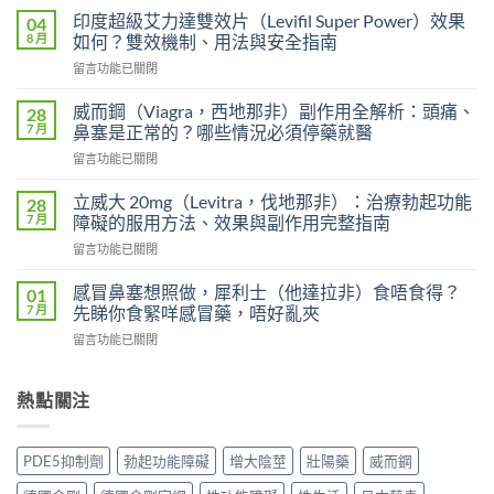
期
印度超級艾力達雙效片（Levifil Super Power）效果
04
服
8 月
如何？雙效機制、用法與安全指南
用
在
留言功能已關閉
雙
〈印
效
度
犀
威而鋼（Viagra，西地那非）副作用全解析：頭痛、
28
超
利
7 月
鼻塞是正常的？哪些情況必須停藥就醫
級
士
在
留言功能已關閉
艾
會
〈威
力
上
而
達
立威大 20mg（Levitra，伐地那非）：治療勃起功能
28
癮
鋼
雙
7 月
障礙的服用方法、效果與副作用完整指南
嗎？
（Viagra，
效
雙
在
留言功能已關閉
西
片
效
〈立
地
（Levifil
犀
威
那
感冒鼻塞想照做，犀利士（他達拉非）食唔食得？
01
Super
利
大
非）
7 月
先睇你食緊咩感冒藥，唔好亂夾
Power）
士
20mg（Levitra，
副
效
副
在
留言功能已關閉
伐
作
果
作
〈感
地
用
如
用
冒
那
全
何？
大
鼻
熱點關注
非）：
解
雙
嗎？
塞
治
析：
效
依
想
療
頭
機
賴
照
勃
痛、
PDE5抑制劑
勃起功能障礙
增大陰莖
壯陽藥
威而鋼
制、
性、
做，
起
鼻
用
停
犀
功