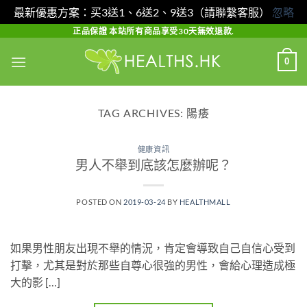
最新優惠方案：买3送1、6送2、9送3（請聯繫客服）
忽略
Skip
正品保證 本站所有商品享受30天無效退款.
to
0
content
TAG ARCHIVES:
陽痿
健康資訊
男人不舉到底該怎麼辦呢？
POSTED ON
2019-03-24
BY
HEALTHMALL
如果男性朋友出現不舉的情況，肯定會導致自己自信心受到
打擊，尤其是對於那些自尊心很強的男性，會給心理造成極
大的影 […]