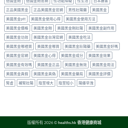
塞
德國金剛
德國金剛官網
性功能障礙
性生活
日本藤素
法
藥
利
能
是
與
反
士
障
正品美國黑金
正品美國黑金官網
男性壯陽藥
美國黑金
正
安
應
（他
礙
常
全
與
達
美國黑金ptt
美國黑金使用心得
美國黑金使用方法
的
的？
指
安
拉
服
哪
南〉
全
非）
美國黑金價格
美國黑金剛
美國黑金剛壯陽
美國黑金副作用
用
些
中
用
食
方
情
法
美國黑金功效
美國黑金台灣官網
美國黑金吃法
唔
法、
況
完
食
效
必
整
美國黑金哪裡買
美國黑金哪買
美國黑金壯陽藥
美國黑金好嗎
得？
果
須
解
先
與
停
美國黑金官網
美國黑金心得
美國黑金成分
美國黑金效果
析〉
睇
副
藥
中
你
作
就
美國黑金有效嗎
美國黑金正品
美國黑金無效
美國黑金用法
食
用
醫〉
緊
完
中
美國黑金真假
美國黑金真偽
美國黑金藥局
美國黑金評價
咩
整
感
指
腎虛
補腎壯陽
陰莖增大
陰莖短小
陽痿早洩
冒
南〉
藥，
中
唔
好
亂
夾〉
中
版權所有 2026 ©
healths.hk 香港健康商城