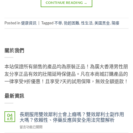
CONTINUE READING
→
Posted in
健康資訊
|
Tagged
不舉
,
勃起困難
,
性生活
,
美國黑金
,
陽痿
關於我們
本站保證所有銷售的產品均為原裝正品！為廣大香港男性朋
友分享正品有效的壯陽延時保健品。凡在本商城訂購產品的
一律享受9折優惠！且享受7天的試用保障，無效全額退款！
最新資訊
長期服用雙效犀利士會上癮嗎？雙效犀利士副作用
04
8 月
大嗎？依賴性、停藥反應與安全用法完整解析
在
留言功能已關閉
〈長