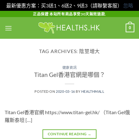
最新優惠方案：买3送1、6送2、9送3（請聯繫客服）
忽略
Skip
正品保證 本站所有商品享受30天無效退款.
to
0
content
TAG ARCHIVES:
陰莖增大
健康資訊
Titan Gel香港官網是哪個？
POSTED ON
2020-03-16
BY
HEALTHMALL
Titan Gel香港官網 https://www.titan-gel.hk/ （Titan Gel俄
羅斯泰坦 […]
CONTINUE READING
→