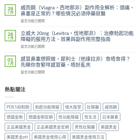
〈印
效
度
犀
威而鋼（Viagra，西地那非）副作用全解析：頭痛、
28
超
利
7 月
鼻塞是正常的？哪些情況必須停藥就醫
級
士
在
留言功能已關閉
艾
會
〈威
力
上
而
達
立威大 20mg（Levitra，伐地那非）：治療勃起功能
28
癮
鋼
雙
7 月
障礙的服用方法、效果與副作用完整指南
嗎？
（Viagra，
效
雙
在
留言功能已關閉
西
片
效
〈立
地
（Levifil
犀
威
那
感冒鼻塞想照做，犀利士（他達拉非）食唔食得？
01
Super
利
大
非）
7 月
先睇你食緊咩感冒藥，唔好亂夾
Power）
士
20mg（Levitra，
副
效
副
在
留言功能已關閉
伐
作
果
作
〈感
地
用
如
用
冒
那
全
何？
大
鼻
熱點關注
非）：
解
雙
嗎？
塞
治
析：
效
依
想
療
頭
機
賴
照
勃
痛、
PDE5抑制劑
勃起功能障礙
增大陰莖
壯陽藥
威而鋼
制、
性、
做，
起
鼻
用
停
犀
功
塞
德國金剛
德國金剛官網
性功能障礙
性生活
日本藤素
法
藥
利
能
是
與
反
士
障
正品美國黑金
正品美國黑金官網
男性壯陽藥
美國黑金
正
安
應
（他
礙
常
全
與
達
美國黑金ptt
美國黑金使用心得
美國黑金使用方法
的
的？
指
安