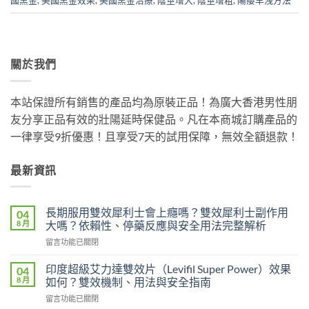
國黑金
,
美國黑金效果
,
美國黑金治療
,
陰莖增大
,
陰莖增粗
,
陽痿早洩方法
關於我們
本站保證所有銷售的產品均為原裝正品！為廣大香港男性朋
友分享正品有效的壯陽延時保健品。凡在本商城訂購產品的
一律享受9折優惠！且享受7天的試用保障，無效全額退款！
最新資訊
長期服用雙效犀利士會上癮嗎？雙效犀利士副作用
04
8 月
大嗎？依賴性、停藥反應與安全用法完整解析
在
留言功能已關閉
〈長
期
印度超級艾力達雙效片（Levifil Super Power）效果
04
服
8 月
如何？雙效機制、用法與安全指南
用
在
留言功能已關閉
雙