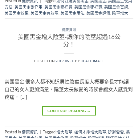
Posted in
健康資訊
|
Tagged
如何訂購美國黑金
,
美國黑金
,
美國黑金使用
方法
,
美國黑金副作用
,
美國黑金哪裡買
,
美國黑金哪裡賣
,
美國黑金官網
,
美國黑金效果
,
美國黑金有效嗎
,
美國黑金用法
,
美國黑金評價
,
陰莖增大
健康資訊
美國黑金增大陰莖-讓你的陰莖超過16公
分！
POSTED ON
2019-06-30
BY
HEALTHMALL
美國黑金 很多人都不知道男性陰莖長度大概要多長才能讓
自己的女人更加滿意，陰莖太長做愛的時候會讓女人感覺到
疼痛， […]
CONTINUE READING
→
Posted in
健康資訊
|
Tagged
增大陰莖
,
如何才能增大陰莖
,
延遲愛愛
,
美