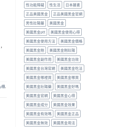
必
用
達
性功能障礙
性生活
日本藤素
須
方
拉
停
法、
非）
正品美國黑金
正品美國黑金官網
藥
效
食
就
男性壯陽藥
美國黑金
果
唔
醫〉
與
食
中
美國黑金ptt
美國黑金使用心得
副
得？
作
先
美國黑金使用方法
美國黑金價格
用
睇
，
完
你
美國黑金剛
美國黑金剛壯陽
整
食
指
緊
美國黑金副作用
美國黑金功效
南〉
咩
中
感
美國黑金台灣官網
美國黑金吃法
冒
藥，
美國黑金哪裡買
美國黑金哪買
唔
好
美國黑金壯陽藥
美國黑金好嗎
心得
,
亂
美國黑金官網
美國黑金心得
夾〉
中
美國黑金成分
美國黑金效果
美國黑金有效嗎
美國黑金正品
美國黑金無效
美國黑金用法