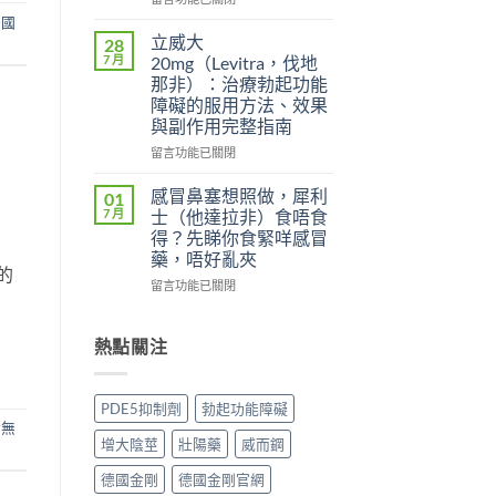
效
雙
〈威
美國
犀
效
而
立威大
28
利
片
鋼
7 月
20mg（Levitra，伐地
士
（Levifil
（Viagra，
那非）：治療勃起功能
副
Super
西
障礙的服用方法、效果
作
Power）
地
與副作用完整指南
用
效
那
大
果
非）
在
留言功能已關閉
嗎？
如
副
〈立
依
何？
作
威
感冒鼻塞想照做，犀利
01
賴
雙
用
大
7 月
士（他達拉非）食唔食
性、
效
全
20mg（Levitra，
得？先睇你食緊咩感冒
停
機
解
伐
藥，唔好亂夾
藥
制、
析：
地
的
反
用
頭
那
在
留言功能已關閉
應
法
痛、
非）：
〈感
與
與
鼻
治
冒
安
安
塞
療
鼻
熱點關注
全
全
是
勃
塞
用
指
正
起
想
法
南〉
常
功
照
PDE5抑制劑
勃起功能障礙
完
中
的？
能
做，
金無
整
哪
障
犀
增大陰莖
壯陽藥
威而鋼
解
些
礙
利
析〉
情
的
士
德國金剛
德國金剛官網
中
況
服
（他