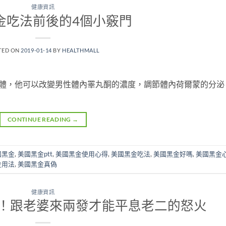
健康資訊
金吃法前後的4個小竅門
TED ON
2019-01-14
BY
HEALTHMALL
性群體，他可以改變男性體內睪丸酮的濃度，調節體內荷爾蒙的分泌
CONTINUE READING
→
國黑金
,
美國黑金ptt
,
美國黑金使用心得
,
美國黑金吃法
,
美國黑金好嗎
,
美國黑金
金用法
,
美國黑金真偽
健康資訊
！跟老婆來兩發才能平息老二的怒火