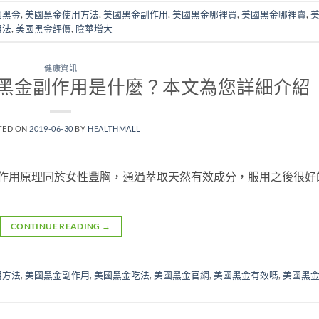
國黑金
,
美國黑金使用方法
,
美國黑金副作用
,
美國黑金哪裡買
,
美國黑金哪裡賣
,
用法
,
美國黑金評價
,
陰莖增大
健康資訊
黑金副作用是什麼？本文為您詳細介紹
TED ON
2019-06-30
BY
HEALTHMALL
！作用原理同於女性豐胸，通過萃取天然有效成分，服用之後很好
CONTINUE READING
→
用方法
,
美國黑金副作用
,
美國黑金吃法
,
美國黑金官網
,
美國黑金有效嗎
,
美國黑