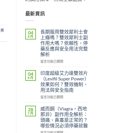
最新資訊
,
美
長期服用雙效犀利士會
04
8 月
上癮嗎？雙效犀利士副
作用大嗎？依賴性、停
藥反應與安全用法完整
解析
在
留言功能已關閉
〈長
期
印度超級艾力達雙效片
04
服
8 月
（Levifil Super Power）
用
效果如何？雙效機制、
雙
用法與安全指南
效
犀
在
留言功能已關閉
利
〈印
士
度
威而鋼（Viagra，西地
28
會
超
7 月
那非）副作用全解析：
上
級
頭痛、鼻塞是正常的？
癮
艾
哪些情況必須停藥就醫
嗎？
力
雙
達
在
留言功能已關閉