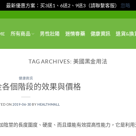
最新優惠方案：买3送1、6送2、9送3（請聯繫客服）
忽略
ME
所有商品
男性壯陽
迷情春藥
健康資訊
退貨&換
TAG ARCHIVES:
美國黑金用法
健康資訊
金各個階段的效果與價格
TED ON
2019-06-30
BY
HEALTHMALL
增加陰莖的長度圍度、硬度、而且還能有效提高性能力，它是利用