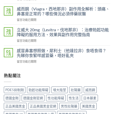
〈印
效
度
犀
威而鋼（Viagra，西地那非）副作用全解析：頭痛、
28
超
利
7 月
鼻塞是正常的？哪些情況必須停藥就醫
級
士
在
留言功能已關閉
艾
會
〈威
力
上
而
達
立威大 20mg（Levitra，伐地那非）：治療勃起功能
28
癮
鋼
雙
7 月
障礙的服用方法、效果與副作用完整指南
嗎？
（Viagra，
效
雙
在
留言功能已關閉
西
片
效
〈立
地
（Levifil
犀
威
那
感冒鼻塞想照做，犀利士（他達拉非）食唔食得？
01
Super
利
大
非）
7 月
先睇你食緊咩感冒藥，唔好亂夾
Power）
士
20mg（Levitra，
副
效
副
在
留言功能已關閉
伐
作
果
作
〈感
地
用
如
用
冒
那
全
何？
大
鼻
熱點關注
非）：
解
雙
嗎？
塞
治
析：
效
依
想
療
頭
機
賴
照
勃
痛、
PDE5抑制劑
勃起功能障礙
增大陰莖
壯陽藥
威而鋼
制、
性、
做，
起
鼻
用
停
犀
功
塞
德國金剛
德國金剛官網
性功能障礙
性生活
日本藤素
法
藥
利
能
是
與
反
士
障
正品美國黑金
正品美國黑金官網
男性壯陽藥
美國黑金
正
安
應
（他
礙
常
全
與
達
的