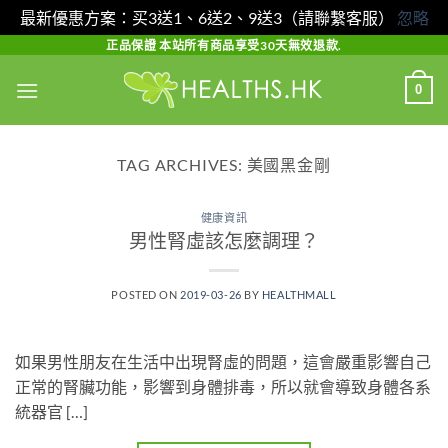
最新優惠方案：买3送1、6送2、9送3（請聯繫客服）
忽略
Skip
正品保證 本站所有商品享受30天無效退款.
to
0
content
TAG ARCHIVES:
美國黑金剛
健康資訊
男性腎虛該怎麼調理？
POSTED ON
2019-03-26
BY
HEALTHMALL
如果男性朋友在生活中出現腎虛的問題，這會嚴重影響自己
正常的腎臟功能，影響到身體排毒，所以就會導致身體各系
統器官 […]