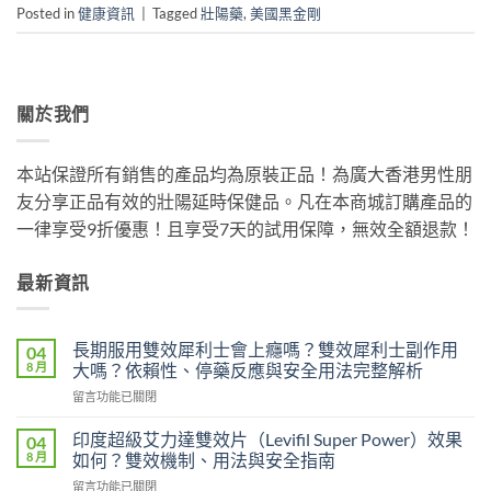
Posted in
健康資訊
|
Tagged
壯陽藥
,
美國黑金剛
關於我們
本站保證所有銷售的產品均為原裝正品！為廣大香港男性朋
友分享正品有效的壯陽延時保健品。凡在本商城訂購產品的
一律享受9折優惠！且享受7天的試用保障，無效全額退款！
最新資訊
長期服用雙效犀利士會上癮嗎？雙效犀利士副作用
04
8 月
大嗎？依賴性、停藥反應與安全用法完整解析
在
留言功能已關閉
〈長
期
印度超級艾力達雙效片（Levifil Super Power）效果
04
服
8 月
如何？雙效機制、用法與安全指南
用
在
留言功能已關閉
雙