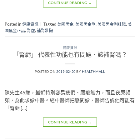
CONTINUE READING
→
Posted in
健康資訊
|
Tagged
美國黑金
,
美國黑金剛
,
美國黑金剛壯陽
,
美
國黑金正品
,
腎虛
,
補腎壯陽
健康資訊
「腎虧」 代表性功能也有問題、該補腎嗎？
POSTED ON
2019-02-20
BY
HEALTHMALL
陳先生45歲，最近特別容易疲倦、腰痠無力，而且夜尿頻
頻，為此求診中醫。經中醫師把脈問診，醫師告訴他可能有
「腎虧 […]
CONTINUE READING
→