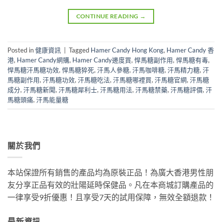
CONTINUE READING
→
Posted in
健康資訊
|
Tagged
Hamer Candy Hong Kong
,
Hamer Candy 香
港
,
Hamer Candy網購
,
Hamer Candy邊度買
,
悍馬糖副作用
,
悍馬糖有毒
,
悍馬糖汗馬糖功效
,
悍馬糖猝死
,
汗馬人參糖
,
汗馬咖啡糖
,
汗馬精力糖
,
汗
馬糖副作用
,
汗馬糖功效
,
汗馬糖吃法
,
汗馬糖哪裡買
,
汗馬糖官網
,
汗馬糖
成分
,
汗馬糖新聞
,
汗馬糖犀利士
,
汗馬糖用法
,
汗馬糖禁藥
,
汗馬糖評價
,
汗
馬糖頭痛
,
汗馬能量糖
關於我們
本站保證所有銷售的產品均為原裝正品！為廣大香港男性朋
友分享正品有效的壯陽延時保健品。凡在本商城訂購產品的
一律享受9折優惠！且享受7天的試用保障，無效全額退款！
最新資訊