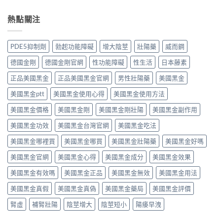
地
用
如
用
冒
那
全
何？
大
鼻
熱點關注
非）：
解
雙
嗎？
塞
治
析：
效
依
想
療
頭
機
賴
照
勃
痛、
PDE5抑制劑
勃起功能障礙
增大陰莖
壯陽藥
威而鋼
制、
性、
做，
起
鼻
用
停
犀
功
塞
德國金剛
德國金剛官網
性功能障礙
性生活
日本藤素
法
藥
利
能
是
與
反
士
障
正品美國黑金
正品美國黑金官網
男性壯陽藥
美國黑金
正
安
應
（他
礙
常
全
與
達
美國黑金ptt
美國黑金使用心得
美國黑金使用方法
的
的？
指
安
拉
服
哪
南〉
全
非）
美國黑金價格
美國黑金剛
美國黑金剛壯陽
美國黑金副作用
用
些
中
用
食
方
情
法
美國黑金功效
美國黑金台灣官網
美國黑金吃法
唔
法、
況
完
食
效
必
整
美國黑金哪裡買
美國黑金哪買
美國黑金壯陽藥
美國黑金好嗎
得？
果
須
解
先
與
停
美國黑金官網
美國黑金心得
美國黑金成分
美國黑金效果
析〉
睇
副
藥
中
你
作
就
美國黑金有效嗎
美國黑金正品
美國黑金無效
美國黑金用法
食
用
醫〉
緊
完
中
美國黑金真假
美國黑金真偽
美國黑金藥局
美國黑金評價
咩
整
感
指
腎虛
補腎壯陽
陰莖增大
陰莖短小
陽痿早洩
冒
南〉
藥，
中