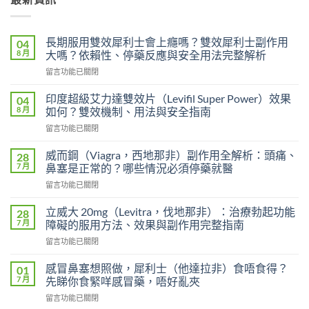
長期服用雙效犀利士會上癮嗎？雙效犀利士副作用
04
8 月
大嗎？依賴性、停藥反應與安全用法完整解析
在
留言功能已關閉
〈長
期
印度超級艾力達雙效片（Levifil Super Power）效果
04
服
8 月
如何？雙效機制、用法與安全指南
用
在
留言功能已關閉
雙
〈印
效
度
犀
威而鋼（Viagra，西地那非）副作用全解析：頭痛、
28
超
利
7 月
鼻塞是正常的？哪些情況必須停藥就醫
級
士
在
留言功能已關閉
艾
會
〈威
力
上
而
達
立威大 20mg（Levitra，伐地那非）：治療勃起功能
28
癮
鋼
雙
7 月
障礙的服用方法、效果與副作用完整指南
嗎？
（Viagra，
效
雙
在
留言功能已關閉
西
片
效
〈立
地
（Levifil
犀
威
那
感冒鼻塞想照做，犀利士（他達拉非）食唔食得？
01
Super
利
大
非）
7 月
先睇你食緊咩感冒藥，唔好亂夾
Power）
士
20mg（Levitra，
副
效
副
在
留言功能已關閉
伐
作
果
作
〈感