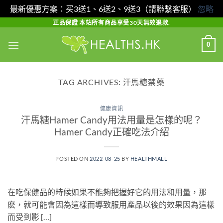
最新優惠方案：买3送1、6送2、9送3（請聯繫客服）
忽略
Skip
正品保證 本站所有商品享受30天無效退款.
to
0
content
TAG ARCHIVES:
汗馬糖禁藥
健康資訊
汗馬糖Hamer Candy用法用量是怎樣的呢？
Hamer Candy正確吃法介紹
POSTED ON
2022-08-25
BY
HEALTHMALL
在吃保健品的時候如果不能夠把握好它的用法和用量，那
麽，就可能會因為這樣而導致服用產品以後的效果因為這樣
而受到影 […]