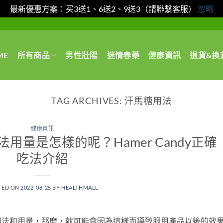
最新優惠方案：买3送1、6送2、9送3（請聯繫客服）
忽略
ME
所有商品
男性壯陽
迷情春藥
健康資訊
退貨&換
TAG ARCHIVES:
汗馬糖用法
健康資訊
用法用量是怎樣的呢？Hamer Candy正確
吃法介紹
TED ON
2022-08-25
BY
HEALTHMALL
用法和用量，那麽，就可能會因為這樣而導致服用產品以後的效