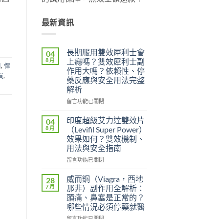
最新資訊
長期服用雙效犀利士會
04
8 月
上癮嗎？雙效犀利士副
用
,
悍
作用大嗎？依賴性、停
買
,
藥反應與安全用法完整
解析
在
留言功能已關閉
〈長
期
印度超級艾力達雙效片
04
服
8 月
（Levifil Super Power）
用
效果如何？雙效機制、
雙
用法與安全指南
效
犀
在
留言功能已關閉
利
〈印
士
度
威而鋼（Viagra，西地
28
會
超
7 月
那非）副作用全解析：
上
級
頭痛、鼻塞是正常的？
癮
艾
哪些情況必須停藥就醫
嗎？
力
雙
達
在
留言功能已關閉