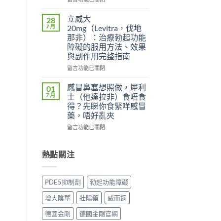
效
雙
〈威
犀
效
而
立威大
28
利
片
鋼
7 月
20mg（Levitra，伐地
士
（Levifil
（Viagra，
那非）：治療勃起功能
副
Super
西
障礙的服用方法、效果
作
Power）
地
與副作用完整指南
用
效
那
大
果
非）
在
留言功能已關閉
嗎？
如
副
〈立
依
何？
作
威
感冒鼻塞想照做，犀利
01
賴
雙
用
大
7 月
士（他達拉非）食唔食
性、
效
全
20mg（Levitra，
得？先睇你食緊咩感冒
停
機
解
伐
藥，唔好亂夾
藥
制、
析：
地
反
用
頭
那
在
留言功能已關閉
應
法
痛、
非）：
〈感
與
與
鼻
治
冒
安
安
塞
療
鼻
熱點關注
全
全
是
勃
塞
用
指
正
起
想
法
南〉
常
功
照
PDE5抑制劑
勃起功能障礙
完
中
的？
能
做，
整
哪
障
犀
增大陰莖
壯陽藥
威而鋼
解
些
礙
利
析〉
情
的
士
德國金剛
德國金剛官網
中
況
服
（他