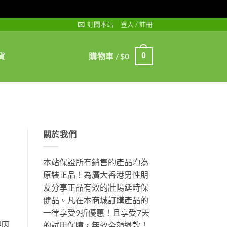
訂閱本站
登入 / 註冊
貨
購物車 /
$
0
0
關於我們
本站保證所有銷售的產品均為
原裝正品！為廣大香港男性朋
友分享正品有效的壯陽延時保
健品。凡在本商城訂購產品的
一律享受9折優惠！且享受7天
果因
的試用保障，無效全額退款！