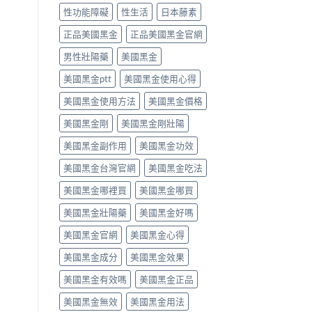
必
用
達
性功能障礙
性生活
日本藤素
須
方
拉
停
法、
非）
正品美國黑金
正品美國黑金官網
藥
效
食
就
男性壯陽藥
美國黑金
果
唔
醫〉
與
食
中
美國黑金ptt
美國黑金使用心得
副
得？
作
先
美國黑金使用方法
美國黑金價格
用
睇
完
你
美國黑金剛
美國黑金剛壯陽
整
食
指
緊
美國黑金副作用
美國黑金功效
南〉
咩
中
感
美國黑金台灣官網
美國黑金吃法
冒
藥，
美國黑金哪裡買
美國黑金哪買
唔
好
美國黑金壯陽藥
美國黑金好嗎
亂
美國黑金官網
美國黑金心得
夾〉
中
美國黑金成分
美國黑金效果
美國黑金有效嗎
美國黑金正品
美國黑金無效
美國黑金用法