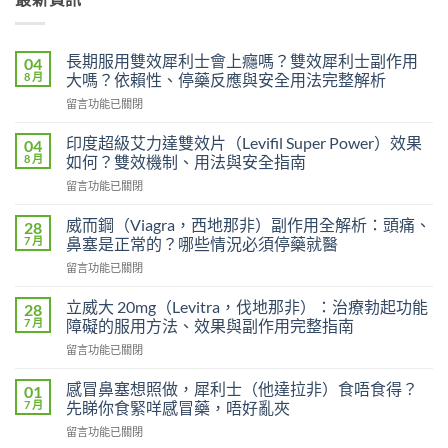
長期服用雙效犀利士會上癮嗎？雙效犀利士副作用
04
8 月
大嗎？依賴性、停藥反應與安全用法完整解析
在
留言功能已關閉
〈長
期
印度超級艾力達雙效片（Levifil Super Power）效果
04
服
8 月
如何？雙效機制、用法與安全指南
用
在
留言功能已關閉
雙
〈印
效
度
犀
威而鋼（Viagra，西地那非）副作用全解析：頭痛、
28
超
利
7 月
鼻塞是正常的？哪些情況必須停藥就醫
級
士
在
留言功能已關閉
艾
會
〈威
力
上
而
達
立威大 20mg（Levitra，伐地那非）：治療勃起功能
28
癮
鋼
雙
7 月
障礙的服用方法、效果與副作用完整指南
嗎？
（Viagra，
效
雙
在
留言功能已關閉
西
片
效
〈立
地
（Levifil
犀
威
那
感冒鼻塞想照做，犀利士（他達拉非）食唔食得？
01
Super
利
大
非）
7 月
先睇你食緊咩感冒藥，唔好亂夾
Power）
士
20mg（Levitra，
副
效
副
在
留言功能已關閉
伐
作
果
作
〈感