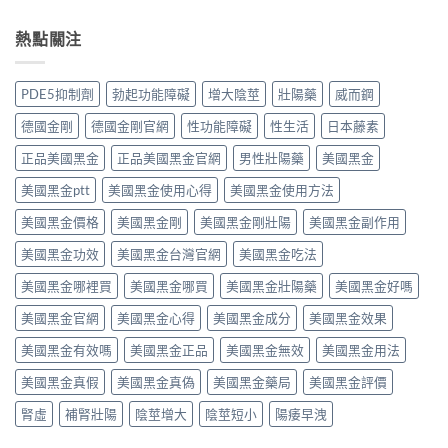
地
用
如
用
冒
那
全
何？
大
鼻
熱點關注
非）：
解
雙
嗎？
塞
治
析：
效
依
想
療
頭
機
賴
照
勃
痛、
PDE5抑制劑
勃起功能障礙
增大陰莖
壯陽藥
威而鋼
制、
性、
做，
起
鼻
用
停
犀
功
塞
德國金剛
德國金剛官網
性功能障礙
性生活
日本藤素
法
藥
利
能
是
與
反
士
障
正品美國黑金
正品美國黑金官網
男性壯陽藥
美國黑金
正
安
應
（他
礙
常
全
與
達
美國黑金ptt
美國黑金使用心得
美國黑金使用方法
的
的？
指
安
拉
服
哪
南〉
全
非）
美國黑金價格
美國黑金剛
美國黑金剛壯陽
美國黑金副作用
用
些
中
用
食
方
情
法
美國黑金功效
美國黑金台灣官網
美國黑金吃法
唔
法、
況
完
食
效
必
整
美國黑金哪裡買
美國黑金哪買
美國黑金壯陽藥
美國黑金好嗎
得？
果
須
解
先
與
停
美國黑金官網
美國黑金心得
美國黑金成分
美國黑金效果
析〉
睇
副
藥
中
你
作
就
美國黑金有效嗎
美國黑金正品
美國黑金無效
美國黑金用法
食
用
醫〉
緊
完
中
美國黑金真假
美國黑金真偽
美國黑金藥局
美國黑金評價
咩
整
感
指
腎虛
補腎壯陽
陰莖增大
陰莖短小
陽痿早洩
冒
南〉
藥，
中