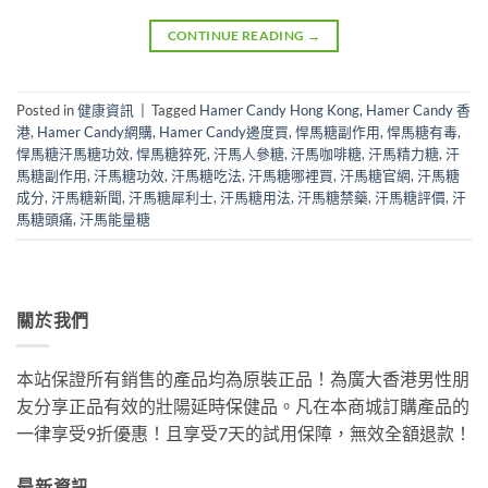
CONTINUE READING
→
Posted in
健康資訊
|
Tagged
Hamer Candy Hong Kong
,
Hamer Candy 香
港
,
Hamer Candy網購
,
Hamer Candy邊度買
,
悍馬糖副作用
,
悍馬糖有毒
,
悍馬糖汗馬糖功效
,
悍馬糖猝死
,
汗馬人參糖
,
汗馬咖啡糖
,
汗馬精力糖
,
汗
馬糖副作用
,
汗馬糖功效
,
汗馬糖吃法
,
汗馬糖哪裡買
,
汗馬糖官網
,
汗馬糖
成分
,
汗馬糖新聞
,
汗馬糖犀利士
,
汗馬糖用法
,
汗馬糖禁藥
,
汗馬糖評價
,
汗
馬糖頭痛
,
汗馬能量糖
關於我們
本站保證所有銷售的產品均為原裝正品！為廣大香港男性朋
友分享正品有效的壯陽延時保健品。凡在本商城訂購產品的
一律享受9折優惠！且享受7天的試用保障，無效全額退款！
最新資訊