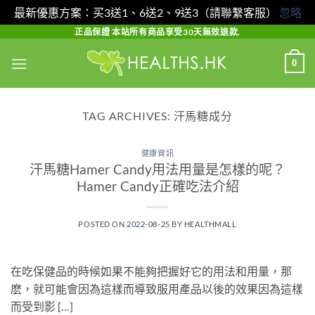
最新優惠方案：买3送1、6送2、9送3（請聯繫客服）
忽略
Skip
正品保證 本站所有商品享受30天無效退款.
to
0
content
TAG ARCHIVES:
汗馬糖成分
健康資訊
汗馬糖Hamer Candy用法用量是怎樣的呢？
Hamer Candy正確吃法介紹
POSTED ON
2022-08-25
BY
HEALTHMALL
在吃保健品的時候如果不能夠把握好它的用法和用量，那
麽，就可能會因為這樣而導致服用產品以後的效果因為這樣
而受到影 […]