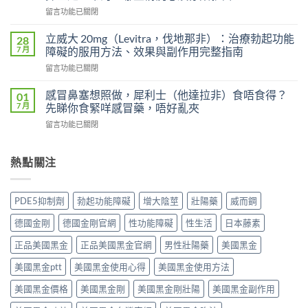
級
士
在
留言功能已關閉
艾
會
〈威
力
上
而
達
立威大 20mg（Levitra，伐地那非）：治療勃起功能
28
癮
鋼
雙
7 月
障礙的服用方法、效果與副作用完整指南
嗎？
（Viagra，
效
雙
在
留言功能已關閉
西
片
效
〈立
地
（Levifil
犀
威
那
感冒鼻塞想照做，犀利士（他達拉非）食唔食得？
01
Super
利
大
非）
7 月
先睇你食緊咩感冒藥，唔好亂夾
Power）
士
20mg（Levitra，
副
效
副
在
留言功能已關閉
伐
作
果
作
〈感
地
用
如
用
冒
那
全
何？
大
鼻
熱點關注
非）：
解
雙
嗎？
塞
治
析：
效
依
想
療
頭
機
賴
照
勃
痛、
PDE5抑制劑
勃起功能障礙
增大陰莖
壯陽藥
威而鋼
制、
性、
做，
起
鼻
用
停
犀
功
塞
德國金剛
德國金剛官網
性功能障礙
性生活
日本藤素
法
藥
利
能
是
與
反
士
障
正品美國黑金
正品美國黑金官網
男性壯陽藥
美國黑金
正
安
應
（他
礙
常
全
與
達
美國黑金ptt
美國黑金使用心得
美國黑金使用方法
的
的？
指
安
拉
服
哪
南〉
全
非）
美國黑金價格
美國黑金剛
美國黑金剛壯陽
美國黑金副作用
用
些
中
用
食
方
情
法