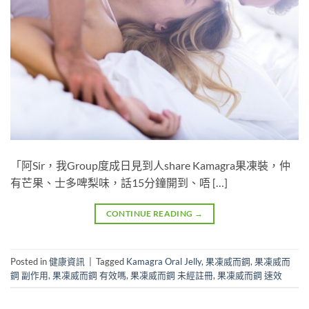
「阿Sir，我Group度成日見到人share Kamagra果凍裝，仲
有芒果、士多啤梨味，話15分鐘開到、唔 […]
CONTINUE READING
→
Posted in
健康資訊
|
Tagged
Kamagra Oral Jelly
,
果凍威而鋼
,
果凍威而
鋼 副作用
,
果凍威而鋼 有效嗎
,
果凍威而鋼 未經註冊
,
果凍威而鋼 速效