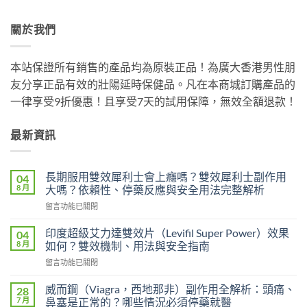
關於我們
本站保證所有銷售的產品均為原裝正品！為廣大香港男性朋
友分享正品有效的壯陽延時保健品。凡在本商城訂購產品的
一律享受9折優惠！且享受7天的試用保障，無效全額退款！
最新資訊
長期服用雙效犀利士會上癮嗎？雙效犀利士副作用
04
8 月
大嗎？依賴性、停藥反應與安全用法完整解析
在
留言功能已關閉
〈長
期
印度超級艾力達雙效片（Levifil Super Power）效果
04
服
8 月
如何？雙效機制、用法與安全指南
用
在
留言功能已關閉
雙
〈印
效
度
犀
威而鋼（Viagra，西地那非）副作用全解析：頭痛、
28
超
利
7 月
鼻塞是正常的？哪些情況必須停藥就醫