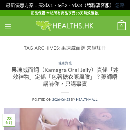
最新優惠方案：买3送1、6送2、9送3（請聯繫客服）
忽略
Skip
正品保證 本站所有商品享受30天無效退款.
to
0
content
TAG ARCHIVES:
果凍威而鋼 未經註冊
健康資訊
果凍威而鋼（Kamagra Oral Jelly）真係「速
效神物」定係「包著糖衣嘅風險」？藥師唔
講嚇你，只講事實
POSTED ON
2026-06-23
BY
HEALTHMALL
23
6 月