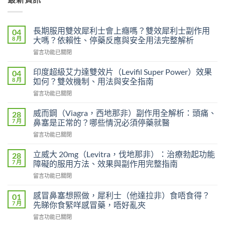
長期服用雙效犀利士會上癮嗎？雙效犀利士副作用
04
8 月
大嗎？依賴性、停藥反應與安全用法完整解析
在
留言功能已關閉
〈長
期
印度超級艾力達雙效片（Levifil Super Power）效果
04
服
8 月
如何？雙效機制、用法與安全指南
用
在
留言功能已關閉
雙
〈印
效
度
犀
威而鋼（Viagra，西地那非）副作用全解析：頭痛、
28
超
利
7 月
鼻塞是正常的？哪些情況必須停藥就醫
級
士
在
留言功能已關閉
艾
會
〈威
力
上
而
達
立威大 20mg（Levitra，伐地那非）：治療勃起功能
28
癮
鋼
雙
7 月
障礙的服用方法、效果與副作用完整指南
嗎？
（Viagra，
效
雙
在
留言功能已關閉
西
片
效
〈立
地
（Levifil
犀
威
那
感冒鼻塞想照做，犀利士（他達拉非）食唔食得？
01
Super
利
大
非）
7 月
先睇你食緊咩感冒藥，唔好亂夾
Power）
士
20mg（Levitra，
副
效
副
在
留言功能已關閉
伐
作
果
作
〈感