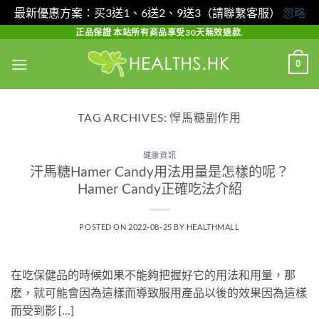
最新優惠方案：买3送1、6送2、9送3（請聯繫客服）
忽略
Skip
正品保證 本站所有商品享受30天無效退款.
to
0
content
TAG ARCHIVES:
悍馬糖副作用
健康資訊
汗馬糖Hamer Candy用法用量是怎樣的呢？
Hamer Candy正確吃法介紹
POSTED ON
2022-08-25
BY
HEALTHMALL
在吃保健品的時候如果不能夠把握好它的用法和用量，那
麽，就可能會因為這樣而導致服用產品以後的效果因為這樣
而受到影 […]