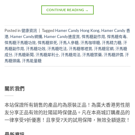
CONTINUE READING
→
Posted in
健康資訊
|
Tagged
Hamer Candy Hong Kong
,
Hamer Candy 香
港
,
Hamer Candy網購
,
Hamer Candy邊度買
,
悍馬糖副作用
,
悍馬糖有毒
,
悍馬糖汗馬糖功效
,
悍馬糖猝死
,
汗馬人參糖
,
汗馬咖啡糖
,
汗馬精力糖
,
汗
馬糖副作用
,
汗馬糖功效
,
汗馬糖吃法
,
汗馬糖哪裡買
,
汗馬糖官網
,
汗馬糖
成分
,
汗馬糖新聞
,
汗馬糖犀利士
,
汗馬糖用法
,
汗馬糖禁藥
,
汗馬糖評價
,
汗
馬糖頭痛
,
汗馬能量糖
關於我們
本站保證所有銷售的產品均為原裝正品！為廣大香港男性朋
友分享正品有效的壯陽延時保健品。凡在本商城訂購產品的
一律享受9折優惠！且享受7天的試用保障，無效全額退款！
最新資訊