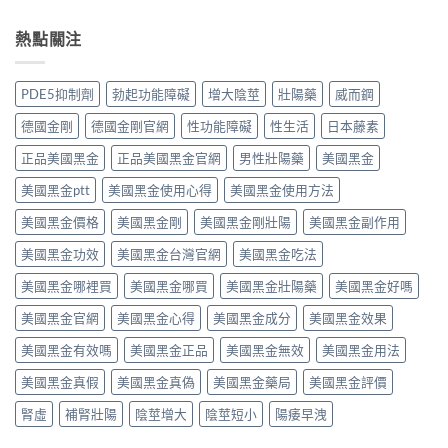
地
用
如
用
冒
那
全
何？
大
鼻
熱點關注
非）：
解
雙
嗎？
塞
治
析：
效
依
想
療
頭
機
賴
照
勃
痛、
PDE5抑制劑
勃起功能障礙
增大陰莖
壯陽藥
威而鋼
制、
性、
做，
起
鼻
用
停
犀
功
塞
德國金剛
德國金剛官網
性功能障礙
性生活
日本藤素
法
藥
利
能
是
與
反
士
障
正品美國黑金
正品美國黑金官網
男性壯陽藥
美國黑金
正
安
應
（他
礙
常
全
與
達
美國黑金ptt
美國黑金使用心得
美國黑金使用方法
的
的？
指
安
拉
服
哪
南〉
全
非）
美國黑金價格
美國黑金剛
美國黑金剛壯陽
美國黑金副作用
用
些
中
用
食
方
情
法
美國黑金功效
美國黑金台灣官網
美國黑金吃法
唔
法、
況
完
食
效
必
整
美國黑金哪裡買
美國黑金哪買
美國黑金壯陽藥
美國黑金好嗎
得？
果
須
解
先
與
停
美國黑金官網
美國黑金心得
美國黑金成分
美國黑金效果
析〉
睇
副
藥
中
你
作
就
美國黑金有效嗎
美國黑金正品
美國黑金無效
美國黑金用法
食
用
醫〉
緊
完
中
美國黑金真假
美國黑金真偽
美國黑金藥局
美國黑金評價
咩
整
感
指
腎虛
補腎壯陽
陰莖增大
陰莖短小
陽痿早洩
冒
南〉
藥，
中