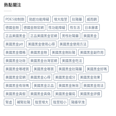
全
何？
大
鼻
熱點關注
非）：
解
雙
嗎？
塞
治
析：
效
依
想
療
頭
機
賴
照
勃
痛、
PDE5抑制劑
勃起功能障礙
增大陰莖
壯陽藥
威而鋼
制、
性、
做，
起
鼻
用
停
犀
功
塞
德國金剛
德國金剛官網
性功能障礙
性生活
日本藤素
法
藥
利
能
是
與
反
士
障
正品美國黑金
正品美國黑金官網
男性壯陽藥
美國黑金
正
安
應
（他
礙
常
全
與
達
美國黑金ptt
美國黑金使用心得
美國黑金使用方法
的
的？
指
安
拉
服
哪
南〉
全
非）
美國黑金價格
美國黑金剛
美國黑金剛壯陽
美國黑金副作用
用
些
中
用
食
方
情
法
美國黑金功效
美國黑金台灣官網
美國黑金吃法
唔
法、
況
完
食
效
必
整
美國黑金哪裡買
美國黑金哪買
美國黑金壯陽藥
美國黑金好嗎
得？
果
須
解
先
與
停
美國黑金官網
美國黑金心得
美國黑金成分
美國黑金效果
析〉
睇
副
藥
中
你
作
就
美國黑金有效嗎
美國黑金正品
美國黑金無效
美國黑金用法
食
用
醫〉
緊
完
中
美國黑金真假
美國黑金真偽
美國黑金藥局
美國黑金評價
咩
整
感
指
腎虛
補腎壯陽
陰莖增大
陰莖短小
陽痿早洩
冒
南〉
藥，
中
唔