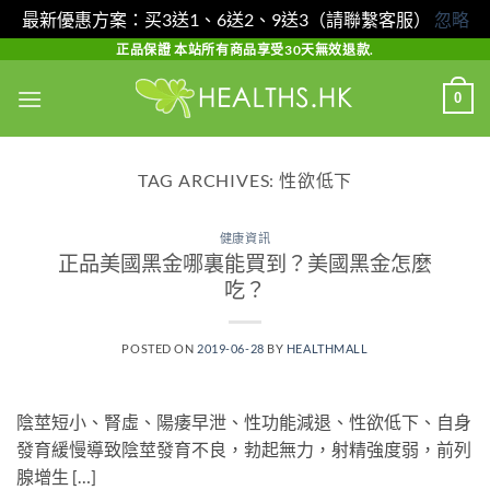
最新優惠方案：买3送1、6送2、9送3（請聯繫客服）
忽略
Skip
正品保證 本站所有商品享受30天無效退款.
to
0
content
TAG ARCHIVES:
性欲低下
健康資訊
正品美國黑金哪裏能買到？美國黑金怎麼
吃？
POSTED ON
2019-06-28
BY
HEALTHMALL
陰莖短小、腎虛、陽痿早泄、性功能減退、性欲低下、自身
發育緩慢導致陰莖發育不良，勃起無力，射精強度弱，前列
腺增生 […]