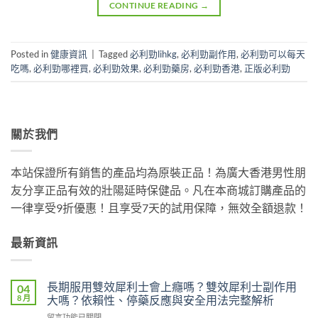
CONTINUE READING
→
Posted in
健康資訊
|
Tagged
必利勁lihkg
,
必利勁副作用
,
必利勁可以每天
吃嗎
,
必利勁哪裡買
,
必利勁效果
,
必利勁藥房
,
必利勁香港
,
正版必利勁
關於我們
本站保證所有銷售的產品均為原裝正品！為廣大香港男性朋
友分享正品有效的壯陽延時保健品。凡在本商城訂購產品的
一律享受9折優惠！且享受7天的試用保障，無效全額退款！
最新資訊
長期服用雙效犀利士會上癮嗎？雙效犀利士副作用
04
8 月
大嗎？依賴性、停藥反應與安全用法完整解析
在
留言功能已關閉