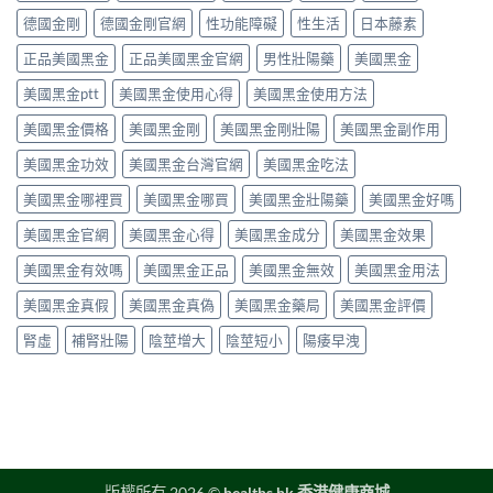
鼻
用
停
犀
功
塞
德國金剛
德國金剛官網
性功能障礙
性生活
日本藤素
法
藥
利
能
是
與
反
士
障
正品美國黑金
正品美國黑金官網
男性壯陽藥
美國黑金
正
安
應
（他
礙
常
全
與
達
美國黑金ptt
美國黑金使用心得
美國黑金使用方法
的
的？
指
安
拉
服
哪
南〉
全
非）
美國黑金價格
美國黑金剛
美國黑金剛壯陽
美國黑金副作用
用
些
中
用
食
方
情
法
美國黑金功效
美國黑金台灣官網
美國黑金吃法
唔
法、
況
完
食
效
必
整
美國黑金哪裡買
美國黑金哪買
美國黑金壯陽藥
美國黑金好嗎
得？
果
須
解
先
與
停
美國黑金官網
美國黑金心得
美國黑金成分
美國黑金效果
析〉
睇
副
藥
中
你
作
就
美國黑金有效嗎
美國黑金正品
美國黑金無效
美國黑金用法
食
用
醫〉
緊
完
中
美國黑金真假
美國黑金真偽
美國黑金藥局
美國黑金評價
咩
整
感
指
腎虛
補腎壯陽
陰莖增大
陰莖短小
陽痿早洩
冒
南〉
藥，
中
唔
好
亂
夾〉
中
版權所有 2026 ©
healths.hk 香港健康商城